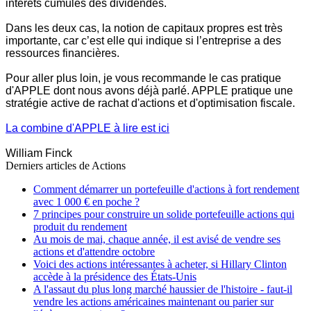
intérêts cumulés des dividendes.
Dans les deux cas, la notion de capitaux propres est très
importante, car c’est elle qui indique si l’entreprise a des
ressources financières.
Pour aller plus loin, je vous recommande le cas pratique
d'APPLE dont nous avons déjà parlé. APPLE pratique une
stratégie active de rachat d'actions et d'optimisation fiscale.
La combine d'APPLE à lire est ici
William Finck
Derniers articles de
Actions
Comment démarrer un portefeuille d'actions à fort rendement
avec 1 000 € en poche ?
7 principes pour construire un solide portefeuille actions qui
produit du rendement
Au mois de mai, chaque année, il est avisé de vendre ses
actions et d'attendre octobre
Voici des actions intéressantes à acheter, si Hillary Clinton
accède à la présidence des États-Unis
A l'assaut du plus long marché haussier de l'histoire - faut-il
vendre les actions américaines maintenant ou parier sur