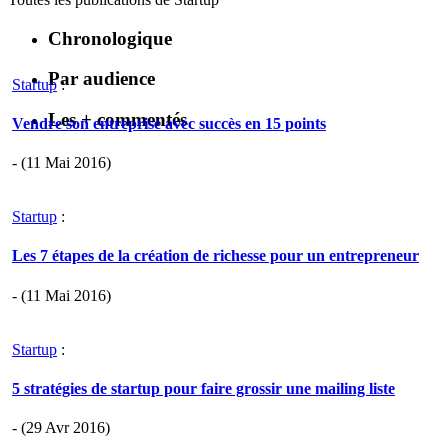
Chronologique
Par audience
Startup
:
Les + commentés
Vendre son entreprise avec succès en 15 points
- (11 Mai 2016)
Startup
:
Les 7 étapes de la création de richesse pour un entrepreneur
- (11 Mai 2016)
Startup
:
5 stratégies de startup pour faire grossir une mailing liste
- (29 Avr 2016)