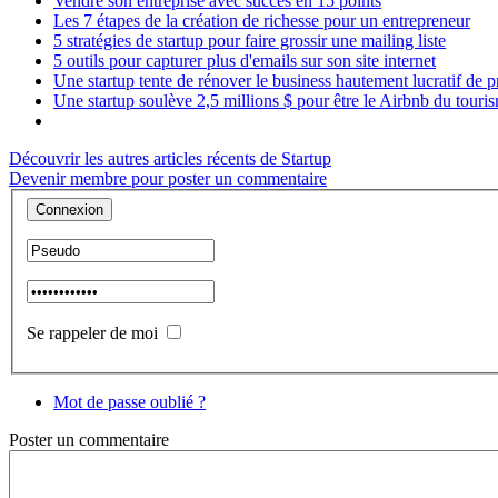
Vendre son entreprise avec succès en 15 points
Les 7 étapes de la création de richesse pour un entrepreneur
5 stratégies de startup pour faire grossir une mailing liste
5 outils pour capturer plus d'emails sur son site internet
Une startup tente de rénover le business hautement lucratif de
Une startup soulève 2,5 millions $ pour être le Airbnb du touri
Découvrir les autres articles récents de Startup
Devenir membre pour poster un commentaire
Se rappeler de moi
Mot de passe oublié ?
Poster
un commentaire