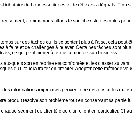
t tributaire de bonnes attitudes et de réflexes adéquats. Trop so
reusement, comme nous allons le voir, il existe des outils pour
ps sur des tâches où ils se sentent plus à l'aise, cela peut êtr
 à faire et de challenges à relever. Certaines tâches sont plus 
tives, ce qui peut mener à terme la mort de son business.
es auxquels son entreprise est confrontée et les classer suivant l
risques qu'il faudra traiter en premier. Adopter cette méthode v
, des informations imprécises peuvent être des obstacles majeurs
otre produit résolve son problème tout en conservant sa partie fu
 chaque segment de clientèle ou d'un client en particulier. Chaq