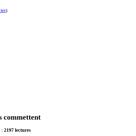
ter
)
rs commettent
e :
2197 lectures