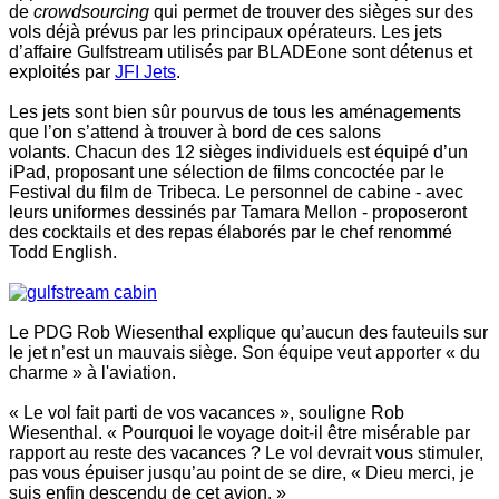
de
crowdsourcing
qui permet de trouver des sièges sur des
vols déjà prévus par les principaux opérateurs. Les jets
d’affaire Gulfstream utilisés par BLADEone sont détenus et
exploités par
JFI Jets
.
Les jets sont bien sûr pourvus de tous les aménagements
que l’on s’attend à trouver à bord de ces salons
volants. Chacun des 12 sièges individuels est équipé d’un
iPad, proposant une sélection de films concoctée par le
Festival du film de Tribeca. Le personnel de cabine - avec
leurs uniformes dessinés par Tamara Mellon - proposeront
des cocktails et des repas élaborés par le chef renommé
Todd English.
Le PDG Rob Wiesenthal explique qu’aucun des fauteuils sur
le jet n’est un mauvais siège. Son équipe veut apporter « du
charme » à l'aviation.
« Le vol fait parti de vos vacances », souligne Rob
Wiesenthal. « Pourquoi le voyage doit-il être misérable par
rapport au reste des vacances ? Le vol devrait vous stimuler,
pas vous épuiser jusqu’au point de se dire, « Dieu merci, je
suis enfin descendu de cet avion. »