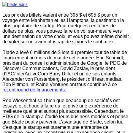
Les prix des billets varient entre 395 $ et 695 $ pour un
voyage entre Manhattan et les Hamptons, la destination la
plus populaire de startup. Pour quelques centaines de
dollars de plus, vous pouvez faire un vol sur-mesure vers
une destination de votre choix, et vous pouvez même choisir
de voler sur un avion plus rapide si vous le souhaitez.
Blade a levé 6 millions de $ lors du premier tour de table de
financement au mois de mai de cette année. Éric Schmidt,
président du conseil d'administration de Google, le PDG de
Discover Communications, David Zaslav, le président
d’IAC/InterActiveCorp Barry Diller et un de ses enfants,
Alexander von Furstenberg, le président d’iHeart médias,
Bob Pittman, et Raine Ventures ont tous contribué à ce
récent round de financements
.
Rob Wiesenthal sait bien que beaucoup de sociétés ont
essayé et échoué à faire du jet privé une expérience de
meilleure qualité et surtout plus accessible. Cependant, le
PDG de la startup a étudié leurs business modèles et pense
que Blade peut y parvenir. L'avantage de Blade, selon lui,
c’est que la startup est purement une entreprise de
logistique, avec un accent mis sur l'expérience client - et le