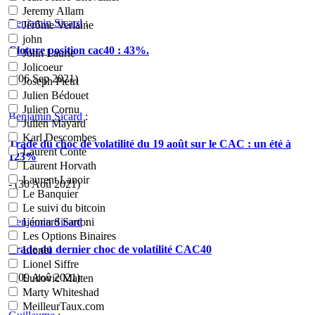
Jeremy Allam
Benjamin Sicard
:
Jérôme Verlaine
john
Cloture position cac40 : 43%.
John Laurie
Jolicoeur
- (06 Sep 2021)
Joseph Pietri
Julien Bédouet
Julien Cornu
Benjamin Sicard
:
Julien Mayard
Karl Descombes
Trade du choc de volatilité du 19 août sur le CAC : un été à
Laurent Conte
123%
Laurent Horvath
Laurent Lanoir
- (30 Aoû 2021)
Le Banquier
Le suivi du bitcoin
Benjamin Sicard
:
Léonard Sartoni
Les Options Binaires
Trade du dernier choc de volatilité CAC40
Lionel
Lionel Siffre
- (09 Aoû 2021)
Ludovic Matten
Marty Whiteshad
MeilleurTaux.com