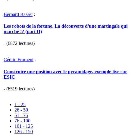
Bernard Basset
:
Les robots de la fortune, La découverte d'une martingale qui
marche !? (part II)
- (6872 lectures)
Cédric Froment
:
Construire une position avec le pyramidage, exemple live sur
ESIC
- (6519 lectures)
1 - 25
26 - 50
51 - 75
76 - 100
101 - 125
126 - 150