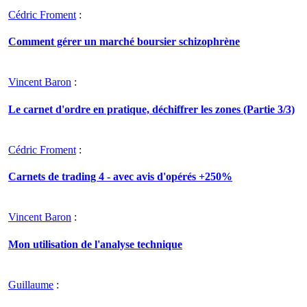
Cédric Froment
:
Comment gérer un marché boursier schizophrène
Vincent Baron
:
Le carnet d'ordre en pratique, déchiffrer les zones (Partie 3/3)
Cédric Froment
:
Carnets de trading 4 - avec avis d'opérés +250%
Vincent Baron
:
Mon utilisation de l'analyse technique
Guillaume
: