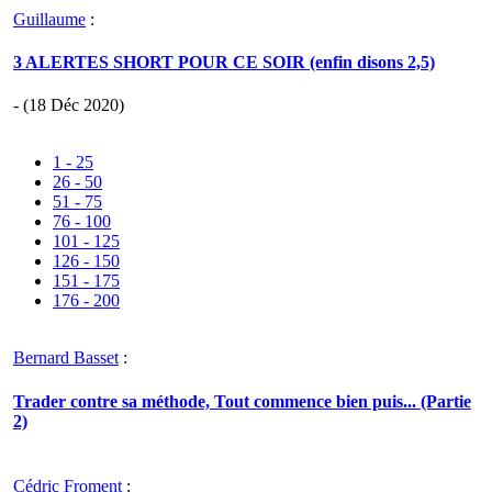
Guillaume
:
3 ALERTES SHORT POUR CE SOIR (enfin disons 2,5)
- (18 Déc 2020)
1 - 25
26 - 50
51 - 75
76 - 100
101 - 125
126 - 150
151 - 175
176 - 200
Bernard Basset
:
Trader contre sa méthode, Tout commence bien puis... (Partie
2)
Cédric Froment
: