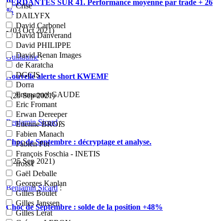
PERDANTES SUR 41. Performance moyenne par trade + 26
Crise
%
DAILYFX
David Carbonel
- (03 Oct 2021)
David Danverand
David PHILIPPE
David Renan Images
Guillaume
:
de Karatcha
DGCIS
Nouvelle alerte short KWEMF
Dorra
Emmanuel GAUDE
- (29 Sep 2021)
Eric Fromant
Erwan Dereeper
Benjamin Sicard
:
Etienne BROIS
Fabien Manach
Choc de Septembre : décryptage et analyse.
Fabien Pot
François Foschia - INETIS
- (25 Sep 2021)
fross1
Gaël Deballe
Georges Kaplan
Benjamin Sicard
:
Gilles Boulet
Gilles Janssen
Choc de Septembre : solde de la position +48%
Gilles Lerat