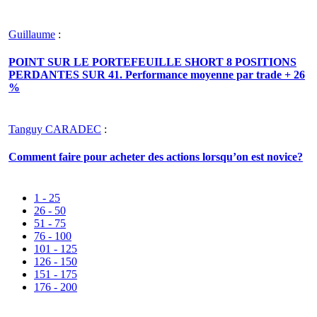
Guillaume
:
POINT SUR LE PORTEFEUILLE SHORT 8 POSITIONS
PERDANTES SUR 41. Performance moyenne par trade + 26
%
Tanguy CARADEC
:
Comment faire pour acheter des actions lorsqu’on est novice?
1 - 25
26 - 50
51 - 75
76 - 100
101 - 125
126 - 150
151 - 175
176 - 200