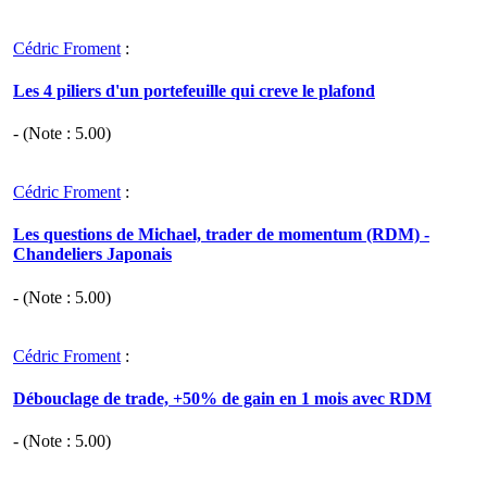
Cédric Froment
:
Les 4 piliers d'un portefeuille qui creve le plafond
- (Note :
5.00
)
Cédric Froment
:
Les questions de Michael, trader de momentum (RDM) -
Chandeliers Japonais
- (Note :
5.00
)
Cédric Froment
:
Débouclage de trade, +50% de gain en 1 mois avec RDM
- (Note :
5.00
)