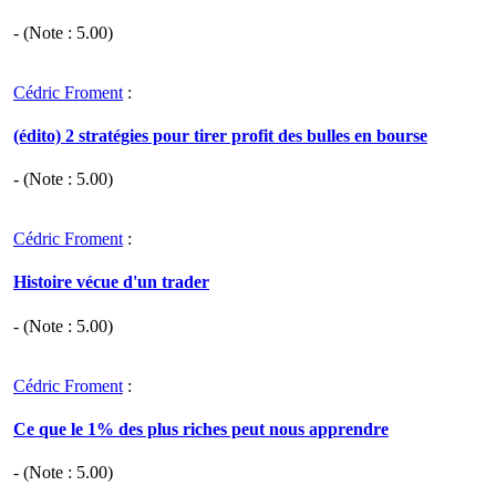
- (Note :
5.00
)
Cédric Froment
:
(édito) 2 stratégies pour tirer profit des bulles en bourse
- (Note :
5.00
)
Cédric Froment
:
Histoire vécue d'un trader
- (Note :
5.00
)
Cédric Froment
:
Ce que le 1% des plus riches peut nous apprendre
- (Note :
5.00
)