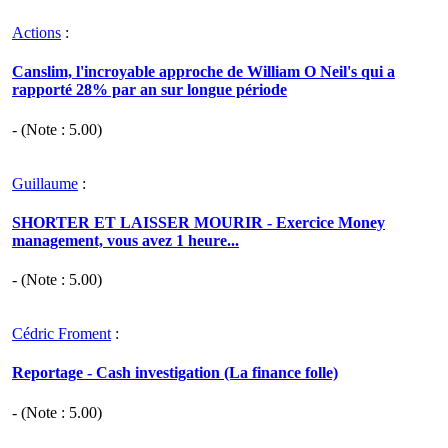
Actions
:
Canslim, l'incroyable approche de William O Neil's qui a
rapporté 28% par an sur longue période
- (Note :
5.00
)
Guillaume
:
SHORTER ET LAISSER MOURIR - Exercice Money
management, vous avez 1 heure...
- (Note :
5.00
)
Cédric Froment
:
Reportage - Cash investigation (La finance folle)
- (Note :
5.00
)