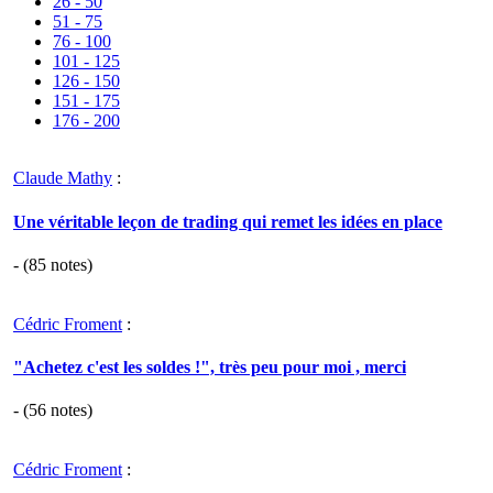
26 - 50
51 - 75
76 - 100
101 - 125
126 - 150
151 - 175
176 - 200
Claude Mathy
:
Une véritable leçon de trading qui remet les idées en place
- (
85
notes)
Cédric Froment
:
"Achetez c'est les soldes !", très peu pour moi , merci
- (
56
notes)
Cédric Froment
: