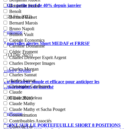
2022 : petite perf de 40% depuis janvier
Benjamin Sicard
Benoît
- (23 Fév 2022)
Bernard Basset
Bernard Marois
Bruno Napoli
Guillaume
:
Bullion Vault
Captain Economics
2 nouvelles alertes Short MEDAF et FRRSF
Caroline Domanine
Cédric Froment
- (13 Déc 2021)
Charles Dereeper Esprit Argent
Charles Dereeper Images
Charles Morgan
Thierry Seguin
:
Charles Sannat
charles Sannat
Un indicateur simple et efficace pour anticiper les
Christophe Gautheron
retournements de marché
Claude
Claude Bordeleau
- (08 Déc 2021)
Claude Mathy
Claude Mathy et Sacha Pouget
Guillaume
:
Consommation
Contribuables Associés
POINT SUR LE PORTEFEUILLE SHORT 8 POSITIONS
Cours de l or