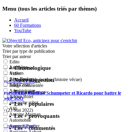
Menu (tous les articles triés par thèmes)
Accueil
60 Formations
YouTube
Votre sélection
d'articles
Trier par type de publication
Trier par auteur
Edito
Acrithène
Chronologique
Article perso
Actions
Vidéo
Actu-Brokers
Notre suggestion
Témoignage de lecteur (histoire vécue)
Benjamin Sicard
:
Adel Costa
Image commentée
Administrator
Par audience
Portefeuille Malthus, Schumpeter et Ricardo pour battre le
Adrien Bolet
S&P 5OO
alexandre robot
Les + populaires
Alif
- (23 Mai 2022)
Antoine Magnan
Les + provoquants
Automobile
Benjamin Sicard
:
Aymeric Pontier
Les + commentés
Benjamin Aubert