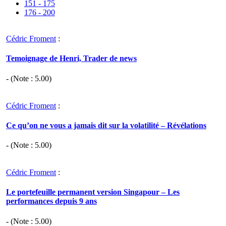
151 - 175
176 - 200
Cédric Froment
:
Temoignage de Henri, Trader de news
- (Note :
5.00
)
Cédric Froment
:
Ce qu’on ne vous a jamais dit sur la volatilité – Révélations
- (Note :
5.00
)
Cédric Froment
:
Le portefeuille permanent version Singapour – Les
performances depuis 9 ans
- (Note :
5.00
)