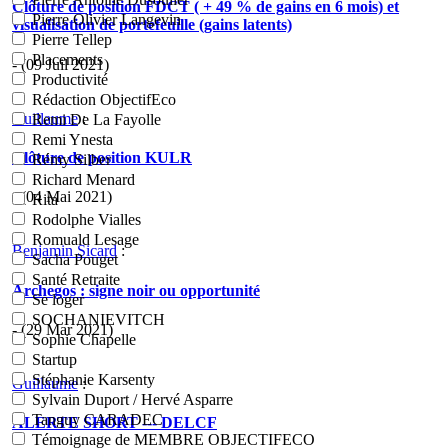
Clôture de position FDCT ( + 49 % de gains en 6 mois) et
Pierre Olivier Langevin
visualisation de portefeuille (gains latents)
Pierre Tellep
Placements
- (09 Juil 2021)
Productivité
Rédaction ObjectifEco
Guillaume
:
Remi De La Fayolle
Remi Ynesta
Clôture de position KULR
Rémy Silber
Richard Menard
- (04 Mai 2021)
Rita
Rodolphe Vialles
Romuald Lesage
Benjamin Sicard
:
Sacha Pouget
Santé Retraite
Archegos : signe noir ou opportunité
Se loger
SOCHANIEVITCH
- (29 Mar 2021)
Sophie Chapelle
Startup
Stéphanie Karsenty
Guillaume
:
Sylvain Duport / Hervé Asparre
Tanguy CARADEC
ALERTE SHORT --- DELCF
Témoignage de MEMBRE OBJECTIFECO