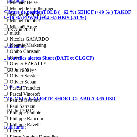
Guillaume
:
Michael Heise
Michel de Guilhermier
Clôture de positionTQLB (+ 62 %) SEHCF (+49 % ) TAKOF
Michel de Poncins
( +16 %) FPWM (+94 %) HBIS (-51 %)
Michel Delobel
Mickaël Ange
- (03 Aoû 2021)
mitch
Nicolas GAIARDO
Noemie Marketing
Guillaume
:
Ohibo Christain
Oliver
2 nouvelles alertes Short (DATI et CLGCF)
Olivier EZRATTY
Olivier Noraz
- (22 Juil 2021)
Olivier Sassier
Olivier Seban
Guillaume
:
Pascal Franchet
Pascal Vinosoft
NOUVELLE ALERTE SHORT CLABD A 3.65 USD
Patrice Bernard
Paul Sarrazin
- (21 Juil 2021)
Philippe Paillole
Philippe Rancourt
Philippe Ravelli
Guillaume
:
Pierre
Pierre Antoine Dusoulier