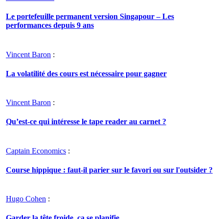
Le portefeuille permanent version Singapour – Les
performances depuis 9 ans
Vincent Baron
:
La volatilité des cours est nécessaire pour gagner
Vincent Baron
:
Qu’est-ce qui intéresse le tape reader au carnet ?
Captain Economics
:
Course hippique : faut-il parier sur le favori ou sur l'outsider ?
Hugo Cohen
:
Garder la tête froide, ça se planifie