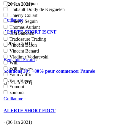
test_inscription
- (26 Jan 2021)
Thibault Doidy de Kerguelen
Thierry Collart
Guillaume
:
Thierry Seguin
Thomas Aurlant
ALERTE SHORT ISCNF
Tim Sanchez
Tradosaure Trading
- (20 Jan 2021)
Vincent Baron
Vincent Benard
Vladimir Vodarevski
Benjamin Sicard
:
Will.
Will. images
Solutions 30 : +80% pour commencer l’année
Yann Auffret
Yann Henry
- (13 Jan 2021)
Yomoni
zoulou2
Guillaume
:
ALERTE SHORT FDCT
- (06 Jan 2021)