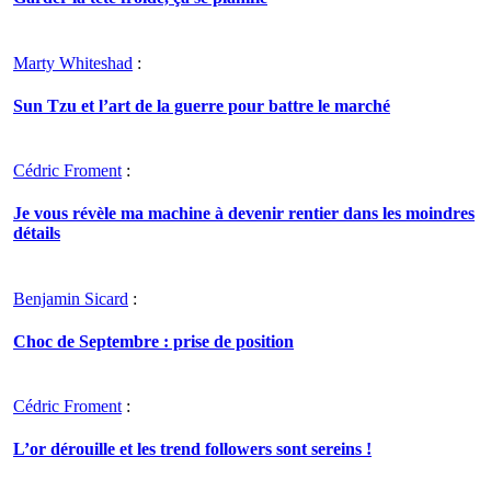
Marty Whiteshad
:
Sun Tzu et l’art de la guerre pour battre le marché
Cédric Froment
:
Je vous révèle ma machine à devenir rentier dans les moindres
détails
Benjamin Sicard
:
Choc de Septembre : prise de position
Cédric Froment
:
L’or dérouille et les trend followers sont sereins !