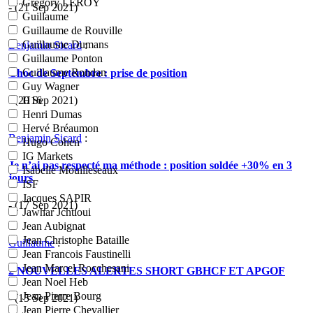
Grégory LEROY
- (21 Sep 2021)
Guillaume
Guillaume de Rouville
Guillaume Dumans
Benjamin Sicard
:
Guillaume Ponton
Guillaume Rondan
Choc de Septembre : prise de position
Guy Wagner
- (20 Sep 2021)
H16
Henri Dumas
Hervé Bréaumon
Benjamin Sicard
:
Hugo Cohen
IG Markets
Je n’ai pas respecté ma méthode : position soldée +30% en 3
Isabelle Mouilleseaux
jours
ISF
Jacques SAPIR
- (17 Sep 2021)
Jawhar Jchtioui
Jean Aubignat
Jean Christophe Bataille
Guillaume
:
Jean Francois Faustinelli
Jean Marcel Rocchesani
2 NOUVELLES ALERTES SHORT GBHCF ET APGOF
Jean Noel Heb
Jean Pierre Bourg
- (15 Sep 2021)
Jean Pierre Chevallier