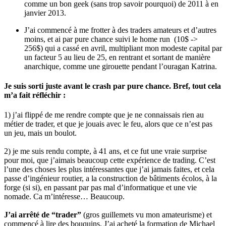
comme un bon geek (sans trop savoir pourquoi) de 2011 à en
janvier 2013.
J’ai commencé à me frotter à des traders amateurs et d’autres
moins, et ai par pure chance suivi le home run (10$ ->
256$) qui a cassé en avril, multipliant mon modeste capital par
un facteur 5 au lieu de 25, en rentrant et sortant de manière
anarchique, comme une girouette pendant l’ouragan Katrina.
Je suis sorti juste avant le crash par pure chance. Bref, tout cela
m’a fait réfléchir :
1) j’ai flippé de me rendre compte que je ne connaissais rien au
métier de trader, et que je jouais avec le feu, alors que ce n’est pas
un jeu, mais un boulot.
2) je me suis rendu compte, à 41 ans, et ce fut une vraie surprise
pour moi, que j’aimais beaucoup cette expérience de trading. C’est
l’une des choses les plus intéressantes que j’ai jamais faites, et cela
passe d’ingénieur routier, a la construction de bâtiments écolos, à la
forge (si si), en passant par pas mal d’informatique et une vie
nomade. Ca m’intéresse… Beaucoup.
J’ai arrêté de “trader”
(gros guillemets vu mon amateurisme) et
commencé à lire des bouquins. J’ai acheté la formation de Michael