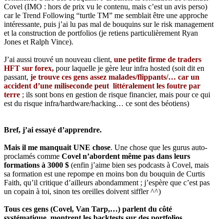
Covel (IMO : hors de prix vu le contenu, mais c’est un avis perso)
car le Trend Following “turtle TM” me semblait être une approche
intéressante, puis j’ai lu pas mal de bouquins sur le risk management
et la construction de portfolios (je retiens particulièrement Ryan
Jones et Ralph Vince).
J’ai aussi trouvé un nouveau client,
une petite firme de traders
HFT sur forex,
pour laquelle je gère leur infra hosted (soit dit en
passant,
je trouve ces gens assez malades/flippants/… car un
accident d’une miliseconde peut littéralement les foutre par
terre
; ils sont bons en gestion de risque financier, mais pour ce qui
est du risque infra/hardware/hacking… ce sont des béotiens)
Bref, j’ai essayé d’apprendre.
Mais il me manquait UNE chose
. Une chose que les gurus auto-
proclamés comme
Covel n’abordent même pas dans leurs
formations à 3000 $
(enfin j’aime bien ses podcasts à Covel, mais
sa formation est une repompe en moins bon du bouquin de Curtis
Faith, qu’il critique d’ailleurs abondamment ; j’espère que c’est pas
un copain à toi, sinon tes oreilles doivent siffler ^^)
Tous ces gens (Covel, Van Tarp,…) parlent du côté
systématique, montrent les backtests sur des portfolios