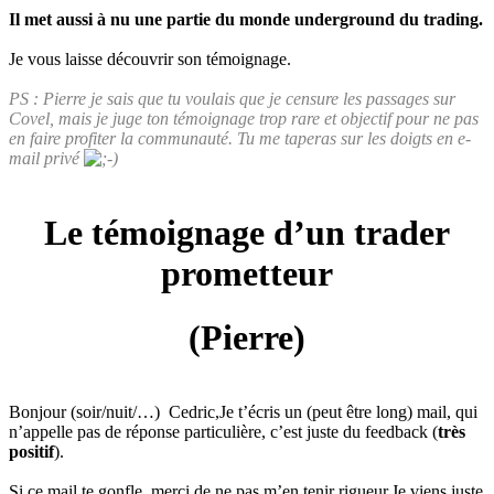
Il met aussi à nu une partie du monde underground du trading.
Je vous laisse découvrir son témoignage.
PS : Pierre je sais que tu voulais que je censure les passages sur
Covel, mais je juge ton témoignage trop rare et objectif pour ne pas
en faire profiter la communauté. Tu me taperas sur les doigts en e-
mail privé
Le témoignage d’un trader
prometteur
(Pierre)
Bonjour (soir/nuit/…) Cedric,Je t’écris un (peut être long) mail, qui
n’appelle pas de réponse particulière, c’est juste du feedback (
très
positif
).
Si ce mail te gonfle, merci de ne pas m’en tenir rigueur.Je viens juste