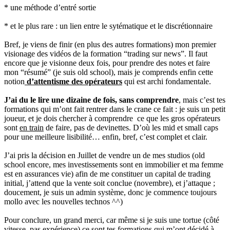
* une méthode d’entré sortie
* et le plus rare : un lien entre le sytématique et le discrétionnaire
Bref, je viens de finir (en plus des autres formations) mon premier
visionage des vidéos de la formation “trading sur news”. Il faut
encore que je visionne deux fois, pour prendre des notes et faire
mon “résumé” (je suis old school), mais je comprends enfin cette
notion
d’attentisme des opérateurs
qui est archi fondamentale.
J’ai du le lire une dizaine de fois, sans comprendre
, mais c’est tes
formations qui m’ont fait rentrer dans le crane ce fait : je suis un petit
joueur, et je dois chercher à comprendre ce que les gros opérateurs
sont
en train
de faire, pas de devinettes. D’où les mid et small caps
pour une meilleure lisibilité… enfin, bref, c’est complet et clair.
J’ai pris la décision en Juillet de vendre un de mes studios (old
school encore, mes investissements sont en immobilier et ma femme
est en assurances vie) afin de me constituer un capital de trading
initial, j’attend que la vente soit conclue (novembre), et j’attaque ;
doucement, je suis un admin système, donc je commence toujours
mollo avec les nouvelles technos ^^)
Pour conclure, un grand merci, car même si je suis une tortue (côté
vitesse, pas expérience) ce sont tes formations qui m’ont décidé à