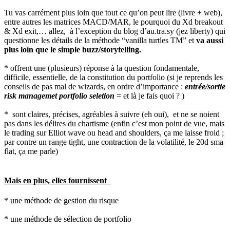
Tu vas carrément plus loin que tout ce qu’on peut lire (livre + web),
entre autres les matrices MACD/MAR, le pourquoi du Xd breakout
& Xd exit,… allez, à l’exception du blog d’au.tra.sy (jez liberty) qui
questionne les détails de la méthode “vanilla turtles TM” et
va aussi
plus loin que le simple buzz/storytelling.
* offrent une (plusieurs) réponse à la question fondamentale,
difficile, essentielle, de la constitution du portfolio (si je reprends les
conseils de pas mal de wizards, en ordre d’importance :
entrée/sortie
risk managemet portfolio seletion
= et là je fais quoi ? )
* sont claires, précises, agréables à suivre (eh oui), et ne se noient
pas dans les délires du chartisme (enfin c’est mon point de vue, mais
le trading sur Elliot wave ou head and shoulders, ça me laisse froid ;
par contre un range tight, une contraction de la volatilité, le 20d sma
flat, ça me parle)
Mais en plus, elles fournissent
* une méthode de gestion du risque
* une méthode de sélection de portfolio