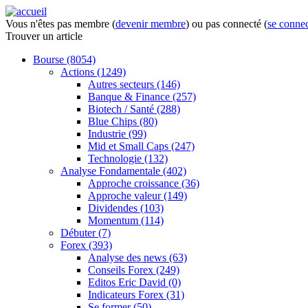
Vous n'êtes pas membre (
devenir membre
) ou pas connecté (
se connec
Trouver
un article
Bourse
(8054)
Actions
(1249)
Autres secteurs
(146)
Banque & Finance
(257)
Biotech / Santé
(288)
Blue Chips
(80)
Industrie
(99)
Mid et Small Caps
(247)
Technologie
(132)
Analyse Fondamentale
(402)
Approche croissance
(36)
Approche valeur
(149)
Dividendes
(103)
Momentum
(114)
Débuter
(7)
Forex
(393)
Analyse des news
(63)
Conseils Forex
(249)
Editos Eric David
(0)
Indicateurs Forex
(31)
Se former
(50)