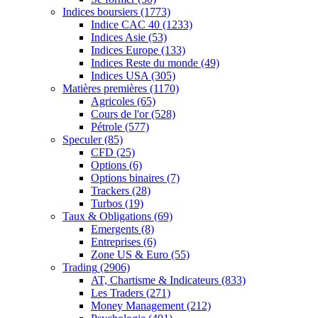
Indices boursiers
(1773)
Indice CAC 40
(1233)
Indices Asie
(53)
Indices Europe
(133)
Indices Reste du monde
(49)
Indices USA
(305)
Matières premières
(1170)
Agricoles
(65)
Cours de l'or
(528)
Pétrole
(577)
Speculer
(85)
CFD
(25)
Options
(6)
Options binaires
(7)
Trackers
(28)
Turbos
(19)
Taux & Obligations
(69)
Emergents
(8)
Entreprises
(6)
Zone US & Euro
(55)
Trading
(2906)
AT, Chartisme & Indicateurs
(833)
Les Traders
(271)
Money Management
(212)