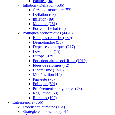
Faillites
(94)
Inflation / Deflation
(536)
Création monétaire
(53)
Déflation
(68)
Inflation
(89)
Monnaie
(261)
Pouvoir d'achat
(65)
Politiques économiques
(4470)
Banques centrales
(239)
Démographie
(55)
Dépenses publiques
(217)
Dévaluation
(15)
Europe
(479)
Fonctionnaire - socialisme
(1010)
Idées de réformes
(72)
Libéralisme
(1340)
Monétisation
(45)
Pauvreté
(78)
Politique
(691)
Prélèvements obligatoires
(73)
Régulation
(53)
Retraites
(102)
Entreprendre
(856)
Excellence humaine
(164)
Stratégie et croissance
(291)