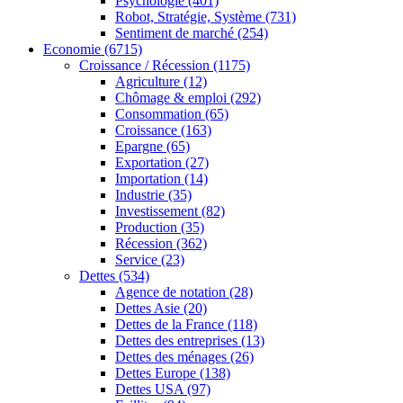
Psychologie
(401)
Robot, Stratégie, Système
(731)
Sentiment de marché
(254)
Economie
(6715)
Croissance / Récession
(1175)
Agriculture
(12)
Chômage & emploi
(292)
Consommation
(65)
Croissance
(163)
Epargne
(65)
Exportation
(27)
Importation
(14)
Industrie
(35)
Investissement
(82)
Production
(35)
Récession
(362)
Service
(23)
Dettes
(534)
Agence de notation
(28)
Dettes Asie
(20)
Dettes de la France
(118)
Dettes des entreprises
(13)
Dettes des ménages
(26)
Dettes Europe
(138)
Dettes USA
(97)