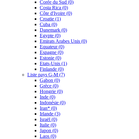
Corée du Sud
(0)
Costa Rica
(0)
Côte d'Ivoire
(0)
Croatie
(1)
Cuba
(0)
Danemark
(0)
Egypte
(0)
Emirats Arabes Unis
(0)
Equateur
(0)
Espagne
(0)
Estonie
(0)
Etats-Unis
(1)
Finlande
(0)
Liste pays G-M
(7)
Gabon
(0)
Grèce
(0)
Hongrie
(0)
Inde
(0)
Indonésie
(0)
Iran*
(0)
Irlande
(3)
Israël
(0)
Italie
(0)
Japon
(0)
Laos
(0)