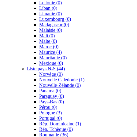
Lettonie
(0)
Liban
(0)
Lituanie
(0)
Luxembourg
(0)
Madagascar
(0)
Malaisie
(0)
Mali
(0)
Malte
(0)
Maroc
(0)
Maurice
(4)
Mauritanie
(0)
Mexique
(0)
Liste pays N-S
(44)
Norvège
(0)
Nouvelle Calédonie
(1)
Nouvelle-Zélande
(0)
Panama
(0)
Paraguay
(0)
Pays-Bas
(0)
Pérou
(0)
Pologne
(3)
Portugal
(0)
Rép. Dominicaine
(1)
Rép. Tchèque
(0)
Roumanie
(36)