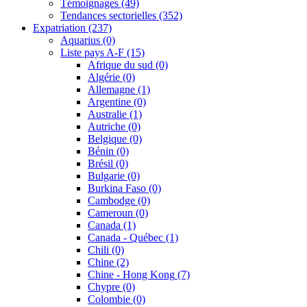
Témoignages
(49)
Tendances sectorielles
(352)
Expatriation
(237)
Aquarius
(0)
Liste pays A-F
(15)
Afrique du sud
(0)
Algérie
(0)
Allemagne
(1)
Argentine
(0)
Australie
(1)
Autriche
(0)
Belgique
(0)
Bénin
(0)
Brésil
(0)
Bulgarie
(0)
Burkina Faso
(0)
Cambodge
(0)
Cameroun
(0)
Canada
(1)
Canada - Québec
(1)
Chili
(0)
Chine
(2)
Chine - Hong Kong
(7)
Chypre
(0)
Colombie
(0)