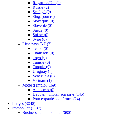
Royaume-Uni
(1)
Russie
(2)
Sénégal
(0)
Singapour
(0)
Slovaquie
(0)
Slovénie
(0)
Suède
(0)
Suisse
(0)
Syrie
(0)
Liste pays T-Z
(2)
Tchad
(0)
Thaïlande
(0)
Togo
(0)
Tunisie
(0)
Turquie
(0)
Uruguay
(1)
Venezuela
(0)
Vietnam
(1)
Mode d'emploi
(169)
Annonces
(0)
Débuter - choisir son pays
(145)
Pour expatriés confirmés
(24)
Images
(3048)
Immobilier
(1137)
Business de l'immobilier
(680)