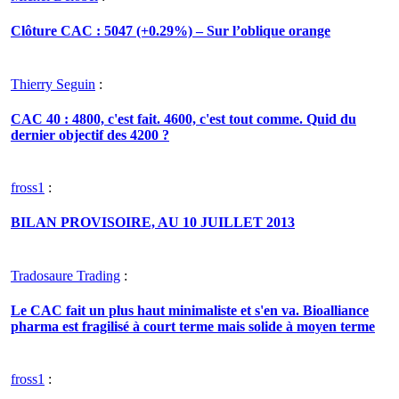
Clôture CAC : 5047 (+0.29%) – Sur l’oblique orange
Thierry Seguin
:
CAC 40 : 4800, c'est fait. 4600, c'est tout comme. Quid du
dernier objectif des 4200 ?
fross1
:
BILAN PROVISOIRE, AU 10 JUILLET 2013
Tradosaure Trading
:
Le CAC fait un plus haut minimaliste et s'en va. Bioalliance
pharma est fragilisé à court terme mais solide à moyen terme
fross1
: