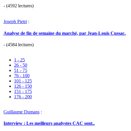
- (4592 lectures)
Joseph Pietri
:
Analyse de fin de semaine du marché, par Jean-Louis Cussac.
- (4584 lectures)
1 - 25
26 - 50
51 - 75
76 - 100
101 - 125
126 - 150
151 - 175
176 - 200
Guillaume Dumans
:
Interview : Les meilleurs analystes CAC sont..