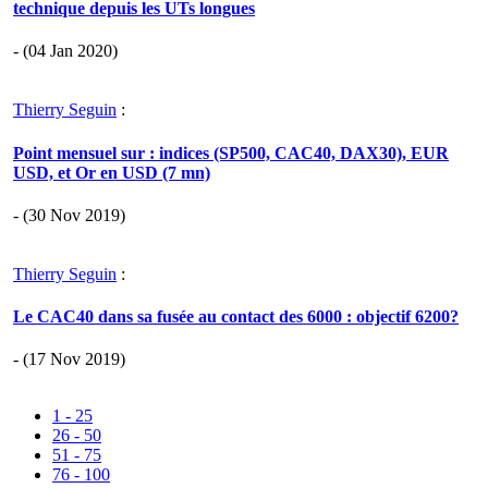
technique depuis les UTs longues
- (04 Jan 2020)
Thierry Seguin
:
Point mensuel sur : indices (SP500, CAC40, DAX30), EUR
USD, et Or en USD (7 mn)
- (30 Nov 2019)
Thierry Seguin
:
Le CAC40 dans sa fusée au contact des 6000 : objectif 6200?
- (17 Nov 2019)
1 - 25
26 - 50
51 - 75
76 - 100