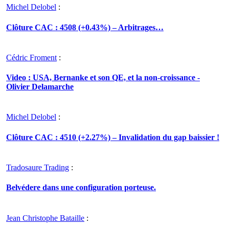
Michel Delobel
:
Clôture CAC : 4508 (+0.43%) – Arbitrages…
Cédric Froment
:
Video : USA, Bernanke et son QE, et la non-croissance -
Olivier Delamarche
Michel Delobel
:
Clôture CAC : 4510 (+2.27%) – Invalidation du gap baissier !
Tradosaure Trading
:
Belvédere dans une configuration porteuse.
Jean Christophe Bataille
: