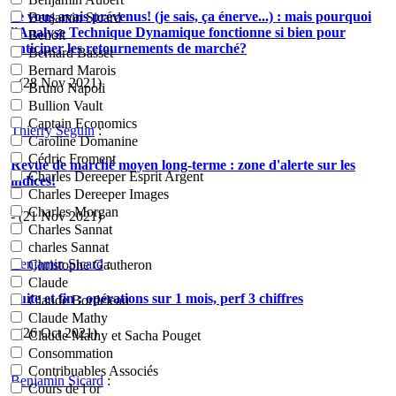
Je vous avais prévenus! (je sais, ça énerve...) : mais pourquoi
Benjamin Sicard
l'Analyse Technique Dynamique fonctionne si bien pour
Benoît
anticiper les retournements de marché?
Bernard Basset
Bernard Marois
- (28 Nov 2021)
Bruno Napoli
Bullion Vault
Captain Economics
Thierry Seguin
:
Caroline Domanine
Cédric Froment
Revue de marché moyen long-terme : zone d'alerte sur les
Charles Dereeper Esprit Argent
indices!
Charles Dereeper Images
Charles Morgan
- (21 Nov 2021)
Charles Sannat
charles Sannat
Benjamin Sicard
:
Christophe Gautheron
Claude
Suite et fin : opérations sur 1 mois, perf 3 chiffres
Claude Bordeleau
Claude Mathy
- (26 Oct 2021)
Claude Mathy et Sacha Pouget
Consommation
Contribuables Associés
Benjamin Sicard
:
Cours de l or