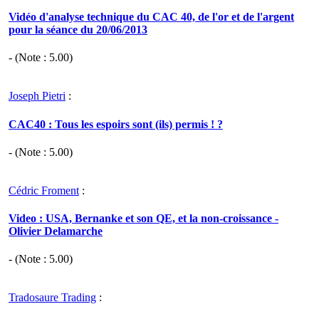
Vidéo d'analyse technique du CAC 40, de l'or et de l'argent
pour la séance du 20/06/2013
- (Note :
5.00
)
Joseph Pietri
:
CAC40 : Tous les espoirs sont (ils) permis ! ?
- (Note :
5.00
)
Cédric Froment
:
Video : USA, Bernanke et son QE, et la non-croissance -
Olivier Delamarche
- (Note :
5.00
)
Tradosaure Trading
: