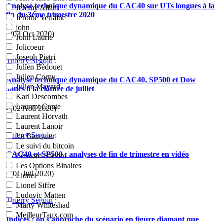
Analyse technique dynamique du CAC40 sur UTs longues à la
Jeremy Allam
fin du 3ème trimestre 2020
Jérôme Verlaine
john
- (03 Oct 2020)
John Laurie
Jolicoeur
Joseph Pietri
Thierry Seguin
:
Julien Bédouet
Julien Cornu
Analyse technique dynamique du CAC40, SP500 et Dow
Julien Mayard
Jones à la clôture de juillet
Karl Descombes
Laurent Conte
- (02 Aoû 2020)
Laurent Horvath
Laurent Lanoir
Thierry Seguin
:
Le Banquier
Le suivi du bitcoin
CAC40 et SP500 : analyses de fin de trimestre en vidéo
Léonard Sartoni
Les Options Binaires
- (01 Juil 2020)
Lionel
Lionel Siffre
Ludovic Matten
Thierry Seguin
:
Marty Whiteshad
MeilleurTaux.com
Indices : on s'approche du scénario en figure diamant que