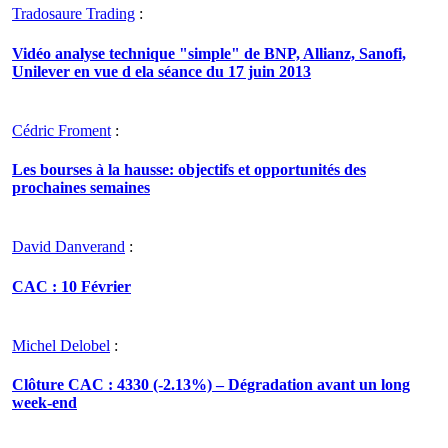
Tradosaure Trading
:
Vidéo analyse technique "simple" de BNP, Allianz, Sanofi,
Unilever en vue d ela séance du 17 juin 2013
Cédric Froment
:
Les bourses à la hausse: objectifs et opportunités des
prochaines semaines
David Danverand
:
CAC : 10 Février
Michel Delobel
:
Clôture CAC : 4330 (-2.13%) – Dégradation avant un long
week-end