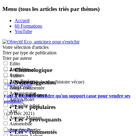
Menu (tous les articles triés par thèmes)
Accueil
60 Formations
YouTube
Votre sélection
d'articles
Trier par type de publication
Trier par auteur
Edito
Acrithène
Chronologique
Article perso
Actions
Vidéo
Actu-Brokers
Notre suggestion
Témoignage de lecteur (histoire vécue)
Thierry Seguin
:
Adel Costa
Image commentée
Administrator
Par audience
Faut-il toujours attendre qu'un support casse pour vendre ses
Adrien Bolet
positions?
alexandre robot
Les + populaires
Alif
- (20 Déc 2021)
Antoine Magnan
Les + provoquants
Automobile
Thierry Seguin
:
Aymeric Pontier
Les + commentés
Benjamin Aubert