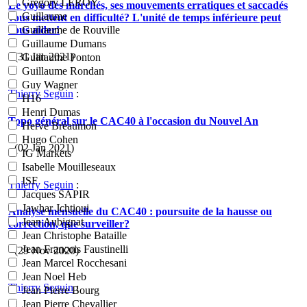
Grégory LEROY
Le yoyo des marchés, ses mouvements erratiques et saccadés
Guillaume
vous mettent en difficulté? L'unité de temps inférieure peut
vous aider!
Guillaume de Rouville
Guillaume Dumans
- (31 Jan 2021)
Guillaume Ponton
Guillaume Rondan
Guy Wagner
Thierry Seguin
:
H16
Henri Dumas
Topo général sur le CAC40 à l'occasion du Nouvel An
Hervé Bréaumon
Hugo Cohen
- (02 Jan 2021)
IG Markets
Isabelle Mouilleseaux
ISF
Thierry Seguin
:
Jacques SAPIR
Jawhar Jchtioui
Analyse mensuelle du CAC40 : poursuite de la hausse ou
Jean Aubignat
correction, que surveiller?
Jean Christophe Bataille
Jean Francois Faustinelli
- (29 Nov 2020)
Jean Marcel Rocchesani
Jean Noel Heb
Thierry Seguin
:
Jean Pierre Bourg
Jean Pierre Chevallier