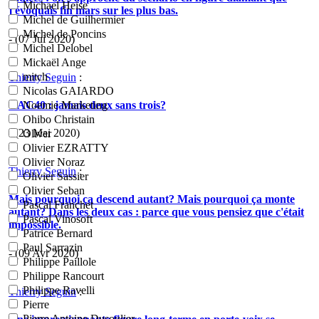
Michael Heise
j'évoquais fin mars sur les plus bas.
Michel de Guilhermier
Michel de Poncins
- (07 Jui 2020)
Michel Delobel
Mickaël Ange
mitch
Thierry Seguin
:
Nicolas GAIARDO
CAC40 : jamais deux sans trois?
Noemie Marketing
Ohibo Christain
- (23 Mai 2020)
Oliver
Olivier EZRATTY
Olivier Noraz
Thierry Seguin
:
Olivier Sassier
Olivier Seban
Mais pourquoi ça descend autant? Mais pourquoi ça monte
Pascal Franchet
autant? Dans les deux cas : parce que vous pensiez que c'était
Pascal Vinosoft
impossible.
Patrice Bernard
Paul Sarrazin
- (09 Avr 2020)
Philippe Paillole
Philippe Rancourt
Philippe Ravelli
Thierry Seguin
:
Pierre
Pierre Antoine Dusoulier