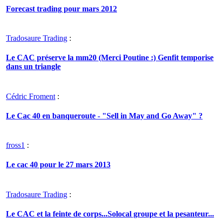
Forecast trading pour mars 2012
Tradosaure Trading
:
Le CAC préserve la mm20 (Merci Poutine :) Genfit temporise
dans un triangle
Cédric Froment
:
Le Cac 40 en banqueroute - "Sell in May and Go Away" ?
fross1
:
Le cac 40 pour le 27 mars 2013
Tradosaure Trading
:
Le CAC et la feinte de corps...Solocal groupe et la pesanteur...