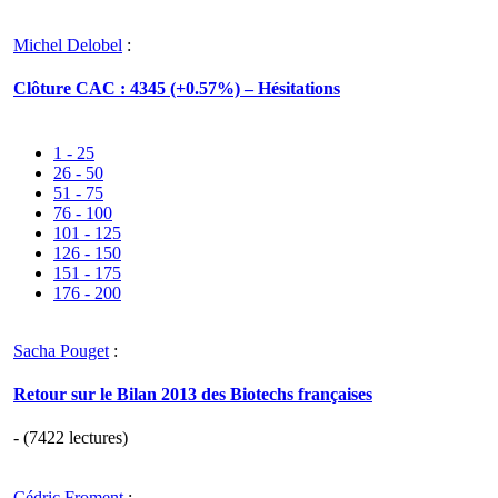
Michel Delobel
:
Clôture CAC : 4345 (+0.57%) – Hésitations
1 - 25
26 - 50
51 - 75
76 - 100
101 - 125
126 - 150
151 - 175
176 - 200
Sacha Pouget
:
Retour sur le Bilan 2013 des Biotechs françaises
- (7422 lectures)
Cédric Froment
: