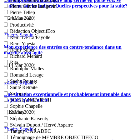
Une impressionnante figure long-terme en porte-voix se
confirme sur les indices. Quelles perspectives pour la suite?
Pierre Olivier Langevin
Pierre Tellep
- (24 Mar 2020)
Placements
Productivité
Rédaction ObjectifEco
Thierry Seguin
:
Remi De La Fayolle
Remi Ynesta
Mon expérience des entrées en contre-tendance dans un
Rémy Silber
marché aussi agité
Richard Menard
Rita
- (14 Mar 2020)
Rodolphe Vialles
Romuald Lesage
Sacha Pouget
Thierry Seguin
:
Santé Retraite
Se loger
Une situation exceptionnelle et probablement intenable dans
les jours qui viennent
SOCHANIEVITCH
Sophie Chapelle
- (12 Mar 2020)
Startup
Stéphanie Karsenty
Sylvain Duport / Hervé Asparre
Thierry Seguin
:
Tanguy CARADEC
Témoignage de MEMBRE OBJECTIFECO