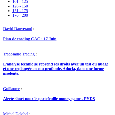
101 - 125
126 - 150
151 - 175
176 - 200
David Danverand
:
Plan de trading CAC : 17 Juin
Tradosaure Trading
:
L'analyse technique reprend ses droits avec un test du nuage
et une replongée en eau profonde. Adocia, dans une forme
insolente.
Guillaume
:
Alerte short pour le portefeuille money game - PYDS
Michel Delobel
: