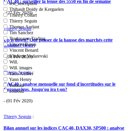
CAC40 : surveiller la tenue des 5550 en fin de semaine
test_inscription
Thibault Doidy de Kerguelen
- (27 Fév 2020)
Thierry Collart
Thierry Seguin
Thomas Aurlant
Thierry Seguin
:
Tim Sanchez
Tradosaure Trading
Up is down? Que penser de la hausse des marchés cette
Vincent Baron
semaine? (texte)
Vincent Benard
Vladimir Vodarevski
- (08 Fév 2020)
Will.
Will. images
Thierry Seguin
:
Yann Auffret
Yann Henry
CAC40 : analyse mensuelle sur fond d'incertitudes sur le
Yomoni
Coronavirus. Jusqu'ou ira t-on?
zoulou2
- (01 Fév 2020)
Thierry Seguin
:
Bilan annuel sur les indices CAC40, DAX30, SP500 : analyse