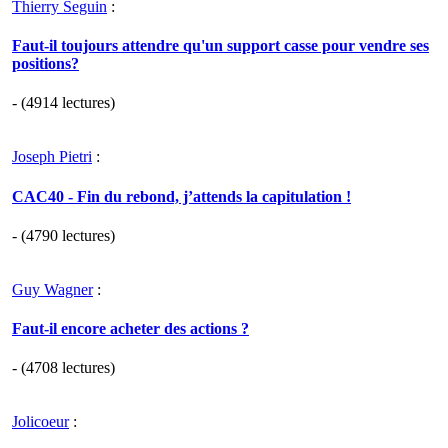
Thierry Seguin
:
Faut-il toujours attendre qu'un support casse pour vendre ses
positions?
- (4914 lectures)
Joseph Pietri
:
CAC40 - Fin du rebond, j’attends la capitulation !
- (4790 lectures)
Guy Wagner
:
Faut-il encore acheter des actions ?
- (4708 lectures)
Jolicoeur
: