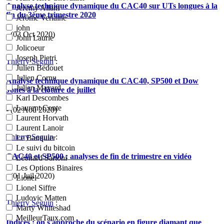
Analyse technique dynamique du CAC40 sur UTs longues à la
Jeremy Allam
fin du 3ème trimestre 2020
Jérôme Verlaine
john
- (03 Oct 2020)
John Laurie
Jolicoeur
Joseph Pietri
Thierry Seguin
:
Julien Bédouet
Julien Cornu
Analyse technique dynamique du CAC40, SP500 et Dow
Julien Mayard
Jones à la clôture de juillet
Karl Descombes
Laurent Conte
- (02 Aoû 2020)
Laurent Horvath
Laurent Lanoir
Thierry Seguin
:
Le Banquier
Le suivi du bitcoin
CAC40 et SP500 : analyses de fin de trimestre en vidéo
Léonard Sartoni
Les Options Binaires
- (01 Juil 2020)
Lionel
Lionel Siffre
Ludovic Matten
Thierry Seguin
:
Marty Whiteshad
MeilleurTaux.com
Indices : on s'approche du scénario en figure diamant que