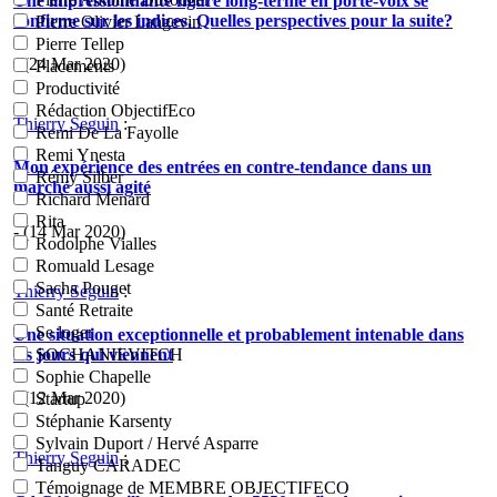
Une impressionnante figure long-terme en porte-voix se
confirme sur les indices. Quelles perspectives pour la suite?
Pierre Olivier Langevin
Pierre Tellep
- (24 Mar 2020)
Placements
Productivité
Rédaction ObjectifEco
Thierry Seguin
:
Remi De La Fayolle
Remi Ynesta
Mon expérience des entrées en contre-tendance dans un
Rémy Silber
marché aussi agité
Richard Menard
Rita
- (14 Mar 2020)
Rodolphe Vialles
Romuald Lesage
Sacha Pouget
Thierry Seguin
:
Santé Retraite
Se loger
Une situation exceptionnelle et probablement intenable dans
les jours qui viennent
SOCHANIEVITCH
Sophie Chapelle
- (12 Mar 2020)
Startup
Stéphanie Karsenty
Sylvain Duport / Hervé Asparre
Thierry Seguin
:
Tanguy CARADEC
Témoignage de MEMBRE OBJECTIFECO