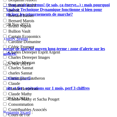
Je vous avais prévenus! (je sais, ça énerve...) : mais pourquoi
Benjamin Sicard
l'Analyse Technique Dynamique fonctionne si bien pour
Benoît
anticiper les retournements de marché?
Bernard Basset
Bernard Marois
- (28 Nov 2021)
Bruno Napoli
Bullion Vault
Captain Economics
Thierry Seguin
:
Caroline Domanine
Cédric Froment
Revue de marché moyen long-terme : zone d'alerte sur les
Charles Dereeper Esprit Argent
indices!
Charles Dereeper Images
Charles Morgan
- (21 Nov 2021)
Charles Sannat
charles Sannat
Benjamin Sicard
:
Christophe Gautheron
Claude
Suite et fin : opérations sur 1 mois, perf 3 chiffres
Claude Bordeleau
Claude Mathy
- (26 Oct 2021)
Claude Mathy et Sacha Pouget
Consommation
Contribuables Associés
Benjamin Sicard
:
Cours de l or