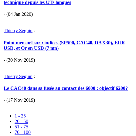
technique depuis les UTs longues
- (04 Jan 2020)
Thierry Seguin
:
Point mensuel sur : indices (SP500, CAC40, DAX30), EUR
USD, et Or en USD (7 mn)
- (30 Nov 2019)
Thierry Seguin
:
Le CAC40 dans sa fusée au contact des 6000 : objectif 6200?
- (17 Nov 2019)
1 - 25
26 - 50
51 - 75
76 - 100