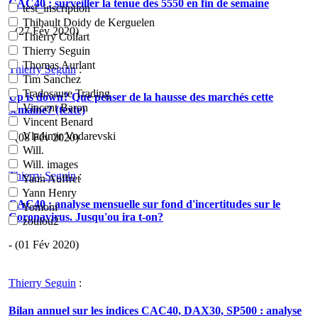
CAC40 : surveiller la tenue des 5550 en fin de semaine
test_inscription
Thibault Doidy de Kerguelen
- (27 Fév 2020)
Thierry Collart
Thierry Seguin
Thomas Aurlant
Thierry Seguin
:
Tim Sanchez
Tradosaure Trading
Up is down? Que penser de la hausse des marchés cette
Vincent Baron
semaine? (texte)
Vincent Benard
Vladimir Vodarevski
- (08 Fév 2020)
Will.
Will. images
Thierry Seguin
:
Yann Auffret
Yann Henry
CAC40 : analyse mensuelle sur fond d'incertitudes sur le
Yomoni
Coronavirus. Jusqu'ou ira t-on?
zoulou2
- (01 Fév 2020)
Thierry Seguin
:
Bilan annuel sur les indices CAC40, DAX30, SP500 : analyse