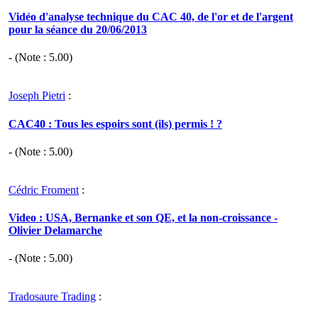
Vidéo d'analyse technique du CAC 40, de l'or et de l'argent
pour la séance du 20/06/2013
- (Note :
5.00
)
Joseph Pietri
:
CAC40 : Tous les espoirs sont (ils) permis ! ?
- (Note :
5.00
)
Cédric Froment
:
Video : USA, Bernanke et son QE, et la non-croissance -
Olivier Delamarche
- (Note :
5.00
)
Tradosaure Trading
: