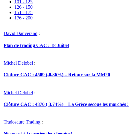
101 - 125
126 - 150
151 - 175
176 - 200
David Danverand
:
Plan de trading CAC : 18 Juillet
Michel Delobel
:
Clôture CAC : 4509 (-0.86%) – Retour sur la MM20
Michel Delobel
:
Clôture CAC : 4870 (-3.74%) – La Grèce secoue les marchés !
Tradosaure Trading
:
Nicox est à la crosiée des chemins!