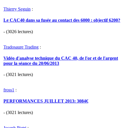
Thierry Seguin
:
Le CAC40 dans sa fusée au contact des 6000 : objectif 6200?
- (3026 lectures)
Tradosaure Trading
:
Vidéo d'analyse technique du CAC 40, de l'or et de l'argent
pour la séance du 20/06/2013
- (3021 lectures)
fross1
:
PERFORMANCES JUILLET 2013: 3084€
- (3021 lectures)
Joseph Pietri
: