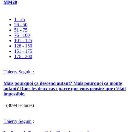
MM20
1 - 25
26 - 50
51 - 75
76 - 100
101 - 125
126 - 150
151 - 175
176 - 200
Thierry Seguin
:
Mais pourquoi ça descend autant? Mais pourquoi ça monte
autant? Dans les deux cas : parce que vous pensiez que c'était
impossible.
- (3099 lectures)
Thierry Seguin
: