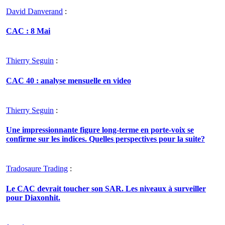
David Danverand
:
CAC : 8 Mai
Thierry Seguin
:
CAC 40 : analyse mensuelle en video
Thierry Seguin
:
Une impressionnante figure long-terme en porte-voix se
confirme sur les indices. Quelles perspectives pour la suite?
Tradosaure Trading
:
Le CAC devrait toucher son SAR. Les niveaux à surveiller
pour Diaxonhit.