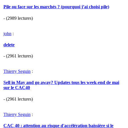
Pile ou face sur les marchés ? (pourquoi j’ai choisi pile)
- (2989 lectures)
john
:
delete
- (2961 lectures)
Thierry Seguin
:
Sell in May and go away? Updates tous les week-end de mai
sur le CAC40
- (2961 lectures)
Thierry Seguin
:
CAC 40 : attention au risque d'accélération baissière si le