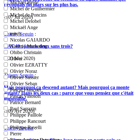
Michael Heise
j'évoquais fin mars sur les plus bas.
Michel de Guilhermier
Michel de Poncins
- (07 Jui 2020)
Michel Delobel
Mickaël Ange
mitch
Thierry Seguin
:
Nicolas GAIARDO
CAC40 : jamais deux sans trois?
Noemie Marketing
Ohibo Christain
- (23 Mai 2020)
Oliver
Olivier EZRATTY
Olivier Noraz
Thierry Seguin
:
Olivier Sassier
Olivier Seban
Mais pourquoi ça descend autant? Mais pourquoi ça monte
Pascal Franchet
autant? Dans les deux cas : parce que vous pensiez que c'était
Pascal Vinosoft
impossible.
Patrice Bernard
Paul Sarrazin
- (09 Avr 2020)
Philippe Paillole
Philippe Rancourt
Philippe Ravelli
Thierry Seguin
:
Pierre
Pierre Antoine Dusoulier