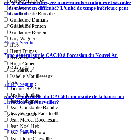
Grégory LEROY
Le yoyo des marchés, ses mouvements erratiques et saccadés
Guillaume
vous mettent en difficulté? L'unité de temps inférieure peut
vous aider!
Guillaume de Rouville
Guillaume Dumans
- (31 Jan 2021)
Guillaume Ponton
Guillaume Rondan
Guy Wagner
Thierry Seguin
:
H16
Henri Dumas
Topo général sur le CAC40 à l'occasion du Nouvel An
Hervé Bréaumon
Hugo Cohen
- (02 Jan 2021)
IG Markets
Isabelle Mouilleseaux
ISF
Thierry Seguin
:
Jacques SAPIR
Jawhar Jchtioui
Analyse mensuelle du CAC40 : poursuite de la hausse ou
Jean Aubignat
correction, que surveiller?
Jean Christophe Bataille
Jean Francois Faustinelli
- (29 Nov 2020)
Jean Marcel Rocchesani
Jean Noel Heb
Thierry Seguin
:
Jean Pierre Bourg
Jean Pierre Chevallier