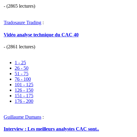
- (2865 lectures)
Tradosaure Trading
:
Vidéo analyse technique du CAC 40
- (2861 lectures)
1 - 25
26 - 50
51 - 75
76 - 100
101 - 125
126 - 150
151 - 175
176 - 200
Guillaume Dumans
:
Interview : Les meilleurs analystes CAC sont..