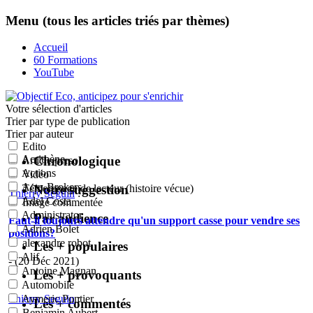
Menu (tous les articles triés par thèmes)
Accueil
60 Formations
YouTube
Votre sélection
d'articles
Trier par type de publication
Trier par auteur
Edito
Acrithène
Chronologique
Article perso
Actions
Vidéo
Actu-Brokers
Notre suggestion
Témoignage de lecteur (histoire vécue)
Thierry Seguin
:
Adel Costa
Image commentée
Administrator
Par audience
Faut-il toujours attendre qu'un support casse pour vendre ses
Adrien Bolet
positions?
alexandre robot
Les + populaires
Alif
- (20 Déc 2021)
Antoine Magnan
Les + provoquants
Automobile
Thierry Seguin
:
Aymeric Pontier
Les + commentés
Benjamin Aubert