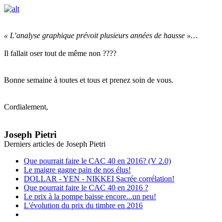
« L’analyse graphique prévoit plusieurs années de hausse »…
Il fallait oser tout de même non ????
Bonne semaine à toutes et tous et prenez soin de vous.
Cordialement,
Joseph Pietri
Derniers articles de
Joseph Pietri
Que pourrait faire le CAC 40 en 2016? (V 2.0)
Le maigre gagne pain de nos élus!
DOLLAR - YEN - NIKKEI Sacrée corrélation!
Que pourrait faire le CAC 40 en 2016 ?
Le prix à la pompe baisse encore...un peu!
L'évolution du prix du timbre en 2016