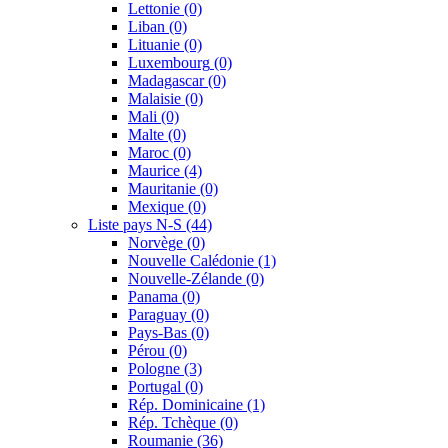
Lettonie
(0)
Liban
(0)
Lituanie
(0)
Luxembourg
(0)
Madagascar
(0)
Malaisie
(0)
Mali
(0)
Malte
(0)
Maroc
(0)
Maurice
(4)
Mauritanie
(0)
Mexique
(0)
Liste pays N-S
(44)
Norvège
(0)
Nouvelle Calédonie
(1)
Nouvelle-Zélande
(0)
Panama
(0)
Paraguay
(0)
Pays-Bas
(0)
Pérou
(0)
Pologne
(3)
Portugal
(0)
Rép. Dominicaine
(1)
Rép. Tchèque
(0)
Roumanie
(36)