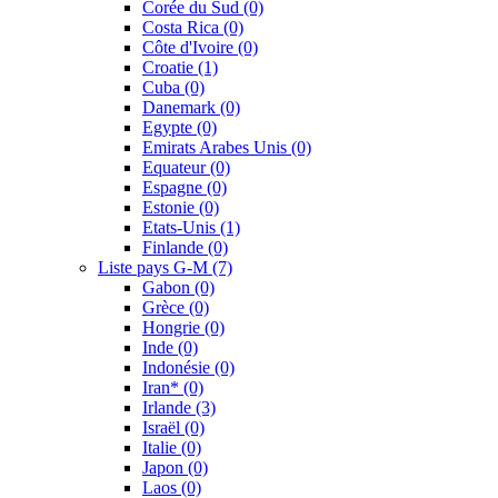
Corée du Sud
(0)
Costa Rica
(0)
Côte d'Ivoire
(0)
Croatie
(1)
Cuba
(0)
Danemark
(0)
Egypte
(0)
Emirats Arabes Unis
(0)
Equateur
(0)
Espagne
(0)
Estonie
(0)
Etats-Unis
(1)
Finlande
(0)
Liste pays G-M
(7)
Gabon
(0)
Grèce
(0)
Hongrie
(0)
Inde
(0)
Indonésie
(0)
Iran*
(0)
Irlande
(3)
Israël
(0)
Italie
(0)
Japon
(0)
Laos
(0)