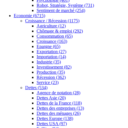
Psychologie
(401)
Robot, Stratégie, Système
(731)
Sentiment de marché
(254)
Economie
(6715)
Croissance / Récession
(1175)
Agriculture
(12)
Chômage & emploi
(292)
Consommation
(65)
Croissance
(163)
Epargne
(65)
Exportation
(27)
Importation
(14)
Industrie
(35)
Investissement
(82)
Production
(35)
Récession
(362)
Service
(23)
Dettes
(534)
Agence de notation
(28)
Dettes Asie
(20)
Dettes de la France
(118)
Dettes des entreprises
(13)
Dettes des ménages
(26)
Dettes Europe
(138)
Dettes USA
(97)