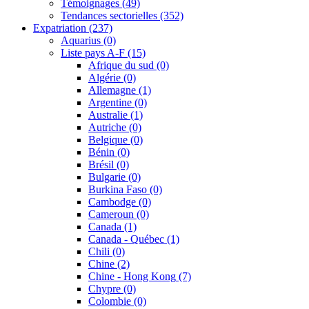
Témoignages
(49)
Tendances sectorielles
(352)
Expatriation
(237)
Aquarius
(0)
Liste pays A-F
(15)
Afrique du sud
(0)
Algérie
(0)
Allemagne
(1)
Argentine
(0)
Australie
(1)
Autriche
(0)
Belgique
(0)
Bénin
(0)
Brésil
(0)
Bulgarie
(0)
Burkina Faso
(0)
Cambodge
(0)
Cameroun
(0)
Canada
(1)
Canada - Québec
(1)
Chili
(0)
Chine
(2)
Chine - Hong Kong
(7)
Chypre
(0)
Colombie
(0)