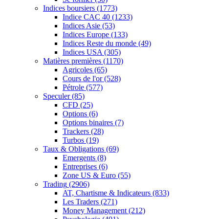
Indices boursiers
(1773)
Indice CAC 40
(1233)
Indices Asie
(53)
Indices Europe
(133)
Indices Reste du monde
(49)
Indices USA
(305)
Matières premières
(1170)
Agricoles
(65)
Cours de l'or
(528)
Pétrole
(577)
Speculer
(85)
CFD
(25)
Options
(6)
Options binaires
(7)
Trackers
(28)
Turbos
(19)
Taux & Obligations
(69)
Emergents
(8)
Entreprises
(6)
Zone US & Euro
(55)
Trading
(2906)
AT, Chartisme & Indicateurs
(833)
Les Traders
(271)
Money Management
(212)