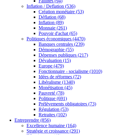
Faillites
(94)
Inflation / Deflation
(536)
Création monétaire
(53)
Déflation
(68)
Inflation
(89)
Monnaie
(261)
Pouvoir d'achat
(65)
Politiques économiques
(4470)
Banques centrales
(239)
Démographie
(55)
Dépenses publiques
(217)
Dévaluation
(15)
Europe
(479)
Fonctionnaire - socialisme
(1010)
Idées de réformes
(72)
Libéralisme
(1340)
Monétisation
(45)
Pauvreté
(78)
Politique
(691)
Prélèvements obligatoires
(73)
Régulation
(53)
Retraites
(102)
Entreprendre
(856)
Excellence humaine
(164)
Stratégie et croissance
(291)