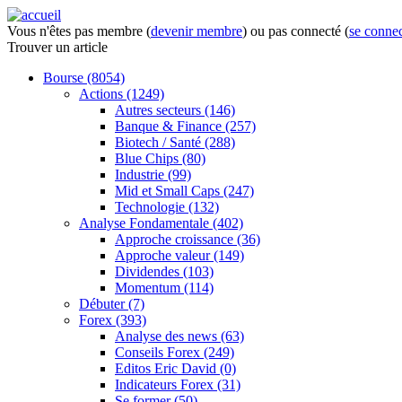
Vous n'êtes pas membre (
devenir membre
) ou pas connecté (
se connec
Trouver
un article
Bourse
(8054)
Actions
(1249)
Autres secteurs
(146)
Banque & Finance
(257)
Biotech / Santé
(288)
Blue Chips
(80)
Industrie
(99)
Mid et Small Caps
(247)
Technologie
(132)
Analyse Fondamentale
(402)
Approche croissance
(36)
Approche valeur
(149)
Dividendes
(103)
Momentum
(114)
Débuter
(7)
Forex
(393)
Analyse des news
(63)
Conseils Forex
(249)
Editos Eric David
(0)
Indicateurs Forex
(31)
Se former
(50)