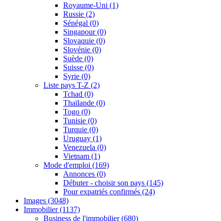
Royaume-Uni
(1)
Russie
(2)
Sénégal
(0)
Singapour
(0)
Slovaquie
(0)
Slovénie
(0)
Suède
(0)
Suisse
(0)
Syrie
(0)
Liste pays T-Z
(2)
Tchad
(0)
Thaïlande
(0)
Togo
(0)
Tunisie
(0)
Turquie
(0)
Uruguay
(1)
Venezuela
(0)
Vietnam
(1)
Mode d'emploi
(169)
Annonces
(0)
Débuter - choisir son pays
(145)
Pour expatriés confirmés
(24)
Images
(3048)
Immobilier
(1137)
Business de l'immobilier
(680)