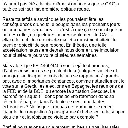
n’auront pas été atteints, même si on notera que le CAC a
buté ce soir sur ma première oblique rouge.
Reste toutefois à savoir quelles pourraient être les
conséquences d’une telle bougie dans les prochains jours
ou prochaines semaines. Et c’est là que ça se complique un
peu. En effet, en quelques heures seulement, le CAC a
effacé le repli de ce mois de mai et a quasiment atteint le
premier objectif de son rebond. En théorie, une telle
accélération haussière devrait nous donner une impulsion
pour plusieurs jours voire plusieures semaines.
Mais alors que les 4460/4465 sont déjà tout proches,
d’autres résistances se profilent déjà (obliques violette et
orange), tandis que le mois de juin se rapproche à grands
pas, avec d’importantes échéances, comme naturellement le
vote sur le Grexit, les élections en Espagne, les réunions de
la FED et de la BCE, ou encore la situation Grecque. Le
marché ne risque-t-il donc pas de vite retomber dans sa
récente léthargie, dans l’attente de ces importantes
échéances ? Ne risque-t-on pas de reproduire le récent
triangle de congestion à plus grande échelle, entre le support
bleu clair et la résistance violette par exemple ?
Bref, si nous avons eu clairement un beau signal haussier