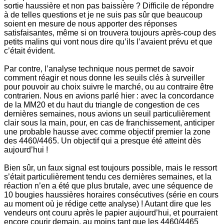
sortie haussière et non pas baissière ? Difficile de répondre
à de telles questions et je ne suis pas sûr que beaucoup
soient en mesure de nous apporter des réponses
satisfaisantes, même si on trouvera toujours après-coup des
petits malins qui vont nous dire qu’ils l’avaient prévu et que
c’était évident.
Par contre, l’analyse technique nous permet de savoir
comment réagir et nous donne les seuils clés à surveiller
pour pouvoir au choix suivre le marché, ou au contraire être
contrarien. Nous en avions parlé hier : avec la concordance
de la MM20 et du haut du triangle de congestion de ces
dernières semaines, nous avions un seuil particulièrement
clair sous la main, pour, en cas de franchissement, anticiper
une probable hausse avec comme objectif premier la zone
des 4460/4465. Un objectif qui a presque été atteint dès
aujourd’hui !
Bien sûr, un faux signal est toujours possible, mais le ressort
s’était particulièrement tendu ces dernières semaines, et la
réaction n’en a été que plus brutale, avec une séquence de
10 bougies haussières horaires consécutives (série en cours
au moment où je rédige cette analyse) ! Autant dire que les
vendeurs ont couru après le papier aujourd’hui, et pourraient
encore courir demain, au moins tant que les 4460/4465