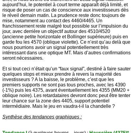
aujourd’hui, le potentiel à court terme apparaît déjà limité, et
risque de poser un cas de conscience aux investisseurs dès
le réveil demain matin. La prudence reste donc toujours de
mise, notamment au contact des 4460/4465. Un
franchissement reste malgré tout possible sur l’impulsion du
jour, avec derrière un objectif autour des 4510/4520
(ancienne petite horizontale et Bollinger supérieure) puis en
garde fou les 4570 (oblique violette). Ce n’est qu’au delà que
nous pourrions avoir un signal potentiellement très
intéressant dans une optique MT. Mais d’autres confirmations
seront nécessaires.
Et si tout ceci n’était qu’un “faux signal”, destiné à faire sauter
quelques stops et mieux prendre à revers la majorité des
investisseurs ? A la baisse, le problème, c’est que les
premiers supports ne sont pas tous proches, avec les 4390
(-1%) puis les 4375, avant éventuellement les 4355 (MM20 +
oblique noire). Les retardataires devront donc peut être tenter
leur chance sur la zone des 4405, support potentiel
intermédiaire. Mais le jeu en vaudra-t-il la chandelle ?
Synthèse des tendances graphiques :
Tendance I
(à quelques heures – jours) :
Haussière (4375)*