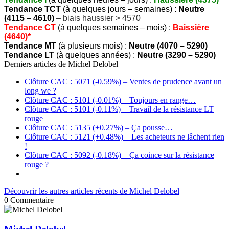
Tendance TCT
(à quelques jours – semaines) :
Neutre
(4115 – 4610)
– biais haussier > 4570
Tendance CT
(à quelques semaines – mois) :
Baissière
(4640)*
Tendance MT
(à plusieurs mois) :
Neutre (4070 – 5290)
Tendance LT
(à quelques années) :
Neutre (3290 – 5290)
Derniers articles de
Michel Delobel
Clôture CAC : 5071 (-0.59%) – Ventes de prudence avant un
long we ?
Clôture CAC : 5101 (-0.01%) – Toujours en range…
Clôture CAC : 5101 (-0.11%) – Travail de la résistance LT
rouge
Clôture CAC : 5135 (+0.27%) – Ça pousse…
Clôture CAC : 5121 (+0.48%) – Les acheteurs ne lâchent rien
!
Clôture CAC : 5092 (-0.18%) – Ça coince sur la résistance
rouge ?
Découvrir les autres articles récents de Michel Delobel
0
Commentaire