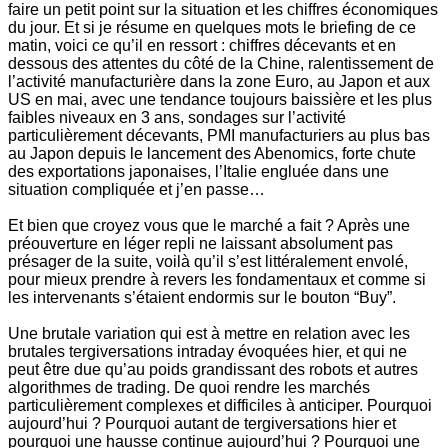
faire un petit point sur la situation et les chiffres économiques
du jour. Et si je résume en quelques mots le briefing de ce
matin, voici ce qu’il en ressort : chiffres décevants et en
dessous des attentes du côté de la Chine, ralentissement de
l’activité manufacturière dans la zone Euro, au Japon et aux
US en mai, avec une tendance toujours baissière et les plus
faibles niveaux en 3 ans, sondages sur l’activité
particulièrement décevants, PMI manufacturiers au plus bas
au Japon depuis le lancement des Abenomics, forte chute
des exportations japonaises, l’Italie engluée dans une
situation compliquée et j’en passe…
Et bien que croyez vous que le marché a fait ? Après une
préouverture en léger repli ne laissant absolument pas
présager de la suite, voilà qu’il s’est littéralement envolé,
pour mieux prendre à revers les fondamentaux et comme si
les intervenants s’étaient endormis sur le bouton “Buy”.
Une brutale variation qui est à mettre en relation avec les
brutales tergiversations intraday évoquées hier, et qui ne
peut être due qu’au poids grandissant des robots et autres
algorithmes de trading. De quoi rendre les marchés
particulièrement complexes et difficiles à anticiper. Pourquoi
aujourd’hui ? Pourquoi autant de tergiversations hier et
pourquoi une hausse continue aujourd’hui ? Pourquoi une