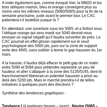
A noter également que, comme évoqué hier, la MM20 et les
trois obliques marron, bleu et orange convergent plus ou
moins vers les mêmes niveaux (5060/5065) pour la fin de la
semaine prochaine, juste avant le premier tour. Le CAC
patientera-t-il toutefois jusque là ?
En attendant, une ouverture sous les 5065, et a fortiori sous
l’oblique orange qui sera mardi sur 5040 devrait nous
envoyer un signal négatif qu’il faudra surveiller de près. Le
CAC pourrait en effet glisser rapidement sur le seuil
psychologique des 5000 pts, puis sur la zone de support
verte des 4945, sans oublier à terme le gap haussier du 1er
mars.
A la hausse, il faudra déjà effacer le petit gap de ce matin
entre 5090 et 5094 pour prétendre reprendre un peu de
hauteur, et aller s’attaquer à la zone des 5135/5145, dont le
franchissement libérerait un potentiel haussier a priori au
delà des 5200 pts. Mais le marché prendra-t-il de telles
initiatives à quelques jours des élections ?
Synthèse des tendances graphiques :
Tendance I
(à quelques heures – jours) :
Neutre (5065 –