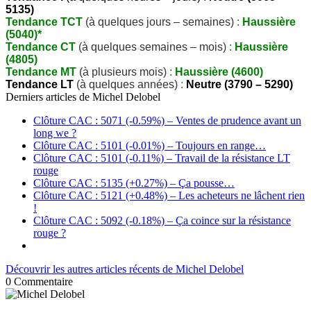
5135)
Tendance TCT
(à quelques jours – semaines)
:
Haussière
(5040)*
Tendance CT
(à quelques semaines – mois)
:
Haussière
(4805)
Tendance MT
(à plusieurs mois)
:
Haussière (4600)
Tendance LT
(à quelques années)
:
Neutre (3790 – 5290)
Derniers articles de
Michel Delobel
Clôture CAC : 5071 (-0.59%) – Ventes de prudence avant un
long we ?
Clôture CAC : 5101 (-0.01%) – Toujours en range…
Clôture CAC : 5101 (-0.11%) – Travail de la résistance LT
rouge
Clôture CAC : 5135 (+0.27%) – Ça pousse…
Clôture CAC : 5121 (+0.48%) – Les acheteurs ne lâchent rien
!
Clôture CAC : 5092 (-0.18%) – Ça coince sur la résistance
rouge ?
Découvrir les autres articles récents de Michel Delobel
0
Commentaire