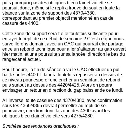
puis pourquoi pas des obliques bleu clair et violette se
poursuit donc, même si le repli a trouvé du soutien toute la
séance sur la zone de support des 4370/4380,
correspondant au premier objectif mentionné en cas de
cassure des 4400.
Cette zone de support sera-t-elle toutefois suffisante pour
enrayer le repli de ce début de semaine ? C’est ce que nous
surveillerons demain, avec un CAC qui pourrait être partagé
entre un rebond technique pour aller s’attaquer au gap ouvert
hier matin, et une poursuite sur sa lancée, direction le bas du
range/canal actuel.
Pour l’heure, la fin de séance a vu le CAC effectuer un pull
back sur les 4400. Il faudra toutefois repasser au dessus de
ce niveau pour espérer enclencher un semblant de rebond,
puis surtout au dessus des 4420/4425. Alors on pourra
envisager un retour en direction du gap baissier de ce lundi.
A l’inverse, toute cassure des 4370/4380, avec confirmation
sous les 4360/4365 devrait permettre au repli de se
poursuivre, direction donc la zone des 4300 avant les
obliques bleu clair et violette vers 4275/4280.
Synthèse des tendances graphiques :