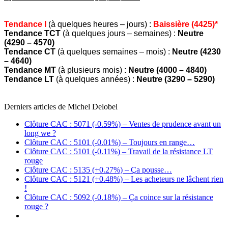
Tendance I
(à quelques heures – jours) :
Baissière (4425)*
Tendance TCT
(à quelques jours – semaines) :
Neutre
(4290 – 4570)
Tendance CT
(à quelques semaines – mois) :
Neutre (4230
– 4640)
Tendance MT
(à plusieurs mois) :
Neutre (4000 – 4840)
Tendance LT
(à quelques années) :
Neutre (3290 – 5290)
Derniers articles de
Michel Delobel
Clôture CAC : 5071 (-0.59%) – Ventes de prudence avant un
long we ?
Clôture CAC : 5101 (-0.01%) – Toujours en range…
Clôture CAC : 5101 (-0.11%) – Travail de la résistance LT
rouge
Clôture CAC : 5135 (+0.27%) – Ça pousse…
Clôture CAC : 5121 (+0.48%) – Les acheteurs ne lâchent rien
!
Clôture CAC : 5092 (-0.18%) – Ça coince sur la résistance
rouge ?