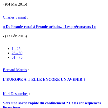
- (04 Mai 2015)
Charles Sannat
:
« De l’exode rural à l’exode urbain… Les précurseurs ! »
- (13 Fév 2015)
1 - 25
26 - 50
51 - 75
Bernard Marois
:
L’EUROPE A-T-ELLE ENCORE UN AVENIR ?
Karl Descombes
:
Vers une sortie rapide du confinement ? Et les conséquences
financières.