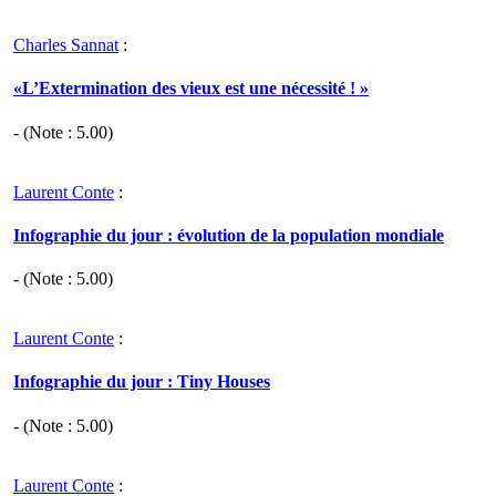
Charles Sannat
:
«L’Extermination des vieux est une nécessité ! »
- (Note :
5.00
)
Laurent Conte
:
Infographie du jour : évolution de la population mondiale
- (Note :
5.00
)
Laurent Conte
:
Infographie du jour : Tiny Houses
- (Note :
5.00
)
Laurent Conte
: