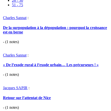
26 - 50
51 - 75
Charles Sannat
:
De la surpopulation à la dépopulation : pourquoi la croissance
est en berne
- (
1
notes)
Charles Sannat
:
« De l’exode rural à l’exode urbain… Les précurseurs ! »
- (
1
notes)
Jacques SAPIR
:
Retour sur l’attentat de Nice
- (
1
notes)