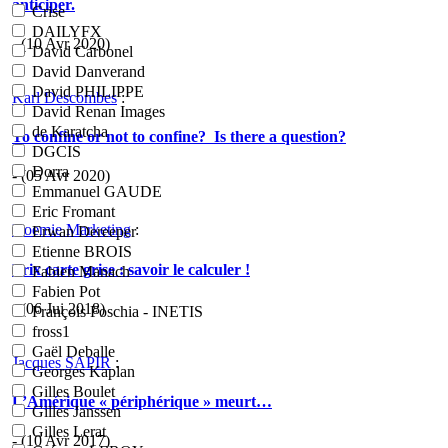
anticiper.
Crise
DAILYFX
- (10 Avr 2020)
David Carbonel
David Danverand
David PHILIPPE
Karl Descombes
:
David Renan Images
de Karatcha
To confine or not to confine? Is there a question?
DGCIS
Dorra
- (05 Avr 2020)
Emmanuel GAUDE
Eric Fromant
Noemie Marketing
:
Erwan Dereeper
Etienne BROIS
Prix carte grise : savoir le calculer !
Fabien Manach
Fabien Pot
- (06 Jui 2018)
François Foschia - INETIS
fross1
Gaël Deballe
Jacques SAPIR
:
Georges Kaplan
Gilles Boulet
L’Amérique « périphérique » meurt…
Gilles Janssen
Gilles Lerat
- (10 Avr 2017)