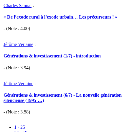
Charles Sannat
:
« De l’exode rural à l’exode urbain… Les précurseurs ! »
- (Note :
4.00
)
Jérôme Verlaine
:
Générations & investissement (1/7) - introduction
- (Note :
3.94
)
Jérôme Verlaine
:
Générations & investissement (6/7) - La nouvelle génération
silencieuse (1995-…)
- (Note :
3.58
)
1 - 25