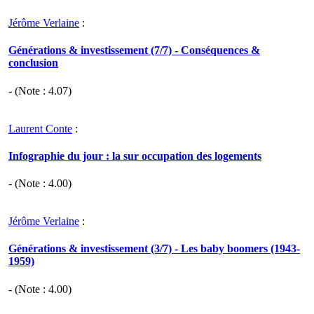
Jérôme Verlaine
:
Générations & investissement (7/7) - Conséquences &
conclusion
- (Note :
4.07
)
Laurent Conte
:
Infographie du jour : la sur occupation des logements
- (Note :
4.00
)
Jérôme Verlaine
:
Générations & investissement (3/7) - Les baby boomers (1943-
1959)
- (Note :
4.00
)