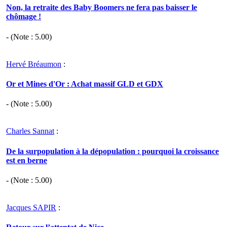
Non, la retraite des Baby Boomers ne fera pas baisser le
chômage !
- (Note :
5.00
)
Hervé Bréaumon
:
Or et Mines d'Or : Achat massif GLD et GDX
- (Note :
5.00
)
Charles Sannat
:
De la surpopulation à la dépopulation : pourquoi la croissance
est en berne
- (Note :
5.00
)
Jacques SAPIR
: