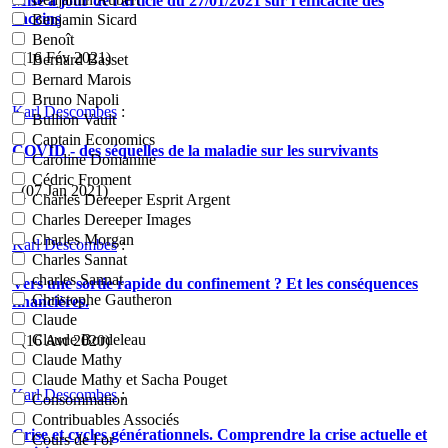
Mise à jour de l'article du 27/01/2021 sur l'efficacité des
vaccins
Benjamin Sicard
Benoît
- (16 Fév 2021)
Bernard Basset
Bernard Marois
Bruno Napoli
Karl Descombes
:
Bullion Vault
Captain Economics
COVID - des séquelles de la maladie sur les survivants
Caroline Domanine
Cédric Froment
- (07 Jan 2021)
Charles Dereeper Esprit Argent
Charles Dereeper Images
Charles Morgan
Karl Descombes
:
Charles Sannat
charles Sannat
Vers une sortie rapide du confinement ? Et les conséquences
Christophe Gautheron
financières.
Claude
Claude Bordeleau
- (16 Avr 2020)
Claude Mathy
Claude Mathy et Sacha Pouget
Karl Descombes
:
Consommation
Contribuables Associés
Crise et cycles générationnels. Comprendre la crise actuelle et
Cours de l or