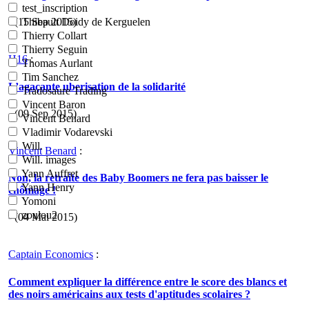
test_inscription
- (15 Sep 2015)
Thibault Doidy de Kerguelen
Thierry Collart
Thierry Seguin
H16
:
Thomas Aurlant
Tim Sanchez
L’agaçante uberisation de la solidarité
Tradosaure Trading
Vincent Baron
- (09 Sep 2015)
Vincent Benard
Vladimir Vodarevski
Will.
Vincent Benard
:
Will. images
Yann Auffret
Non, la retraite des Baby Boomers ne fera pas baisser le
Yann Henry
chômage !
Yomoni
zoulou2
- (04 Mai 2015)
Captain Economics
:
Comment expliquer la différence entre le score des blancs et
des noirs américains aux tests d'aptitudes scolaires ?