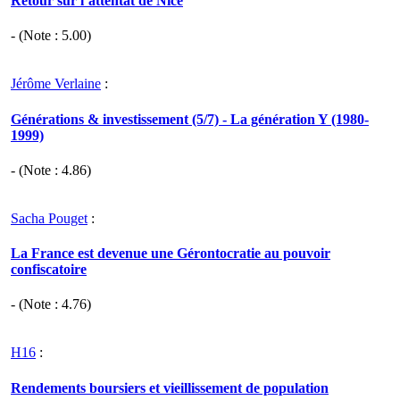
Retour sur l’attentat de Nice
- (Note :
5.00
)
Jérôme Verlaine
:
Générations & investissement (5/7) - La génération Y (1980-
1999)
- (Note :
4.86
)
Sacha Pouget
:
La France est devenue une Gérontocratie au pouvoir
confiscatoire
- (Note :
4.76
)
H16
:
Rendements boursiers et vieillissement de population