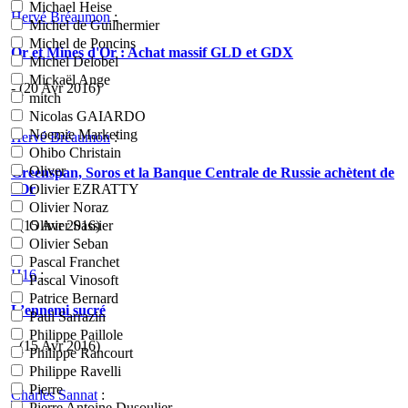
Michael Heise
Hervé Bréaumon
:
Michel de Guilhermier
Michel de Poncins
Or et Mines d'Or : Achat massif GLD et GDX
Michel Delobel
Mickaël Ange
- (20 Avr 2016)
mitch
Nicolas GAIARDO
Noemie Marketing
Hervé Bréaumon
:
Ohibo Christain
Oliver
Greenspan, Soros et la Banque Centrale de Russie achètent de
l'Or
Olivier EZRATTY
Olivier Noraz
- (15 Avr 2016)
Olivier Sassier
Olivier Seban
Pascal Franchet
H16
:
Pascal Vinosoft
Patrice Bernard
L’ennemi sucré
Paul Sarrazin
Philippe Paillole
- (15 Avr 2016)
Philippe Rancourt
Philippe Ravelli
Pierre
Charles Sannat
:
Pierre Antoine Dusoulier