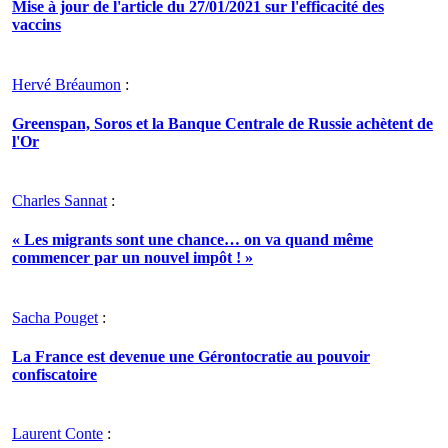
Mise à jour de l'article du 27/01/2021 sur l'efficacité des
vaccins
Hervé Bréaumon
:
Greenspan, Soros et la Banque Centrale de Russie achètent de
l'Or
Charles Sannat
:
« Les migrants sont une chance… on va quand même
commencer par un nouvel impôt ! »
Sacha Pouget
:
La France est devenue une Gérontocratie au pouvoir
confiscatoire
Laurent Conte
: