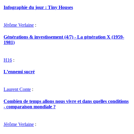
Infographie du jour : Tiny Houses
Jérôme Verlaine
:
Générations & investissement (4/7) - La génération X (1959-
1981)
H16
:
L’ennemi sucré
Laurent Conte
:
Combien de temps allons nous vivre et dans quelles conditions
- comparaison mondiale ?
Jérôme Verlaine
: