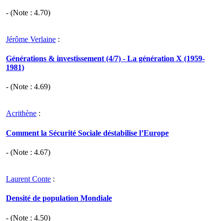
- (Note :
4.70
)
Jérôme Verlaine
:
Générations & investissement (4/7) - La génération X (1959-
1981)
- (Note :
4.69
)
Acrithène
:
Comment la Sécurité Sociale déstabilise l’Europe
- (Note :
4.67
)
Laurent Conte
:
Densité de population Mondiale
- (Note :
4.50
)