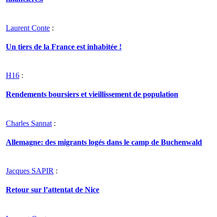
Laurent Conte
:
Un tiers de la France est inhabitée !
H16
:
Rendements boursiers et vieillissement de population
Charles Sannat
:
Allemagne: des migrants logés dans le camp de Buchenwald
Jacques SAPIR
:
Retour sur l’attentat de Nice