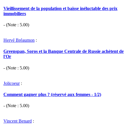
Vieillissement de la population et baisse inéluctable des prix
immobiliers
- (Note :
5.00
)
Hervé Bréaumon
:
Greenspan, Soros et la Banque Centrale de Russie achètent de
l'Or
- (Note :
5.00
)
Jolicoeur
:
Comment gagner plus ? (réservé aux femmes - 1/2)
- (Note :
5.00
)
Vincent Benard
: