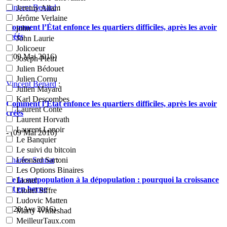
Vincent Benard
:
Jeremy Allam
Jérôme Verlaine
Comment l’État enfonce les quartiers difficiles, après les avoir
john
créés
John Laurie
Jolicoeur
- (09 Mai 2016)
Joseph Pietri
Julien Bédouet
Julien Cornu
Vincent Benard
:
Julien Mayard
Karl Descombes
Comment l’État enfonce les quartiers difficiles, après les avoir
Laurent Conte
créés
Laurent Horvath
Laurent Lanoir
- (09 Mai 2016)
Le Banquier
Le suivi du bitcoin
Charles Sannat
:
Léonard Sartoni
Les Options Binaires
De la surpopulation à la dépopulation : pourquoi la croissance
Lionel
est en berne
Lionel Siffre
Ludovic Matten
- (28 Avr 2016)
Marty Whiteshad
MeilleurTaux.com