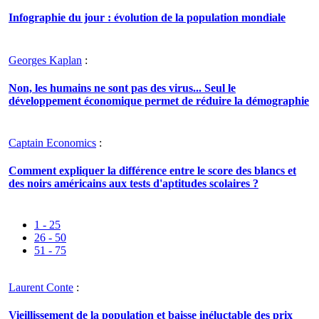
Infographie du jour : évolution de la population mondiale
Georges Kaplan
:
Non, les humains ne sont pas des virus... Seul le
développement économique permet de réduire la démographie
Captain Economics
:
Comment expliquer la différence entre le score des blancs et
des noirs américains aux tests d'aptitudes scolaires ?
1 - 25
26 - 50
51 - 75
Laurent Conte
:
Vieillissement de la population et baisse inéluctable des prix