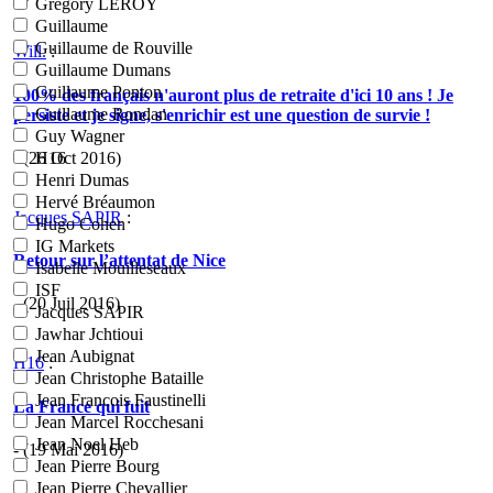
Grégory LEROY
Guillaume
Guillaume de Rouville
Will.
:
Guillaume Dumans
Guillaume Ponton
100% des français n'auront plus de retraite d'ici 10 ans ! Je
Guillaume Rondan
persiste et je signe, s'enrichir est une question de survie !
Guy Wagner
- (26 Oct 2016)
H16
Henri Dumas
Hervé Bréaumon
Jacques SAPIR
:
Hugo Cohen
IG Markets
Retour sur l’attentat de Nice
Isabelle Mouilleseaux
ISF
- (20 Juil 2016)
Jacques SAPIR
Jawhar Jchtioui
Jean Aubignat
H16
:
Jean Christophe Bataille
Jean Francois Faustinelli
La France qui fuit
Jean Marcel Rocchesani
Jean Noel Heb
- (19 Mai 2016)
Jean Pierre Bourg
Jean Pierre Chevallier