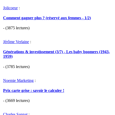
Jolicoeur
:
Comment gagner plus ? (réservé aux femmes - 1/2)
- (3875 lectures)
Jérôme Verlaine
:
Générations & investissement (3/7) - Les baby boomers (1943-
1959)
- (3785 lectures)
Noemie Marketing
:
Prix carte grise : savoir le calculer !
- (3669 lectures)
Charles Sannat
: