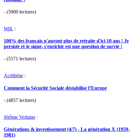
- (5900 lectures)
Will.
:
100% des français n'auront plus de retraite d'ici 10 ans ! Je
persiste et je signe, s'enrichir est une question de survie !
- (5571 lectures)
Acrithène
:
Comment la Sécurité Sociale déstabilise l’Europe
- (4857 lectures)
Jérôme Verlaine
:
Générations & investissement (4/7) - La génération X (1959-
1981)