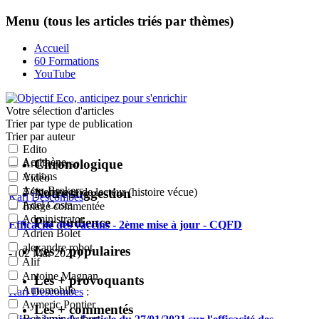
Menu (tous les articles triés par thèmes)
Accueil
60 Formations
YouTube
Votre sélection
d'articles
Trier par type de publication
Trier par auteur
Edito
Acrithène
Chronologique
Article perso
Actions
Vidéo
Actu-Brokers
Notre suggestion
Témoignage de lecteur (histoire vécue)
Karl Descombes
:
Adel Costa
Image commentée
Administrator
Par audience
Efficacité des vaccins - 2ème mise à jour - CQFD
Adrien Bolet
alexandre robot
Les + populaires
- (02 Mar 2021)
Alif
Antoine Magnan
Les + provoquants
Automobile
Karl Descombes
:
Aymeric Pontier
Les + commentés
Benjamin Aubert