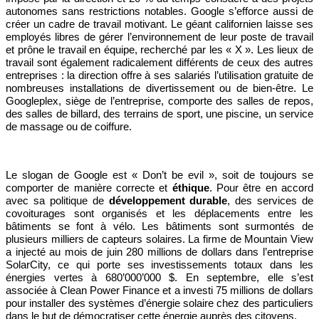
autonomes sans restrictions notables. Google s’efforce aussi de
créer un cadre de travail motivant. Le géant californien laisse ses
employés libres de gérer l’environnement de leur poste de travail
et prône le travail en équipe, recherché par les « X ». Les lieux de
travail sont également radicalement différents de ceux des autres
entreprises : la direction offre à ses salariés l’utilisation gratuite de
nombreuses installations de divertissement ou de bien-être. Le
Googleplex, siège de l’entreprise, comporte des salles de repos,
des salles de billard, des terrains de sport, une piscine, un service
de massage ou de coiffure.
Le slogan de Google est « Don’t be evil », soit de toujours se
comporter de manière correcte et
éthique
. Pour être en accord
avec sa politique de
développement durable
, des services de
covoiturages sont organisés et les déplacements entre les
bâtiments se font à vélo. Les bâtiments sont surmontés de
plusieurs milliers de capteurs solaires. La firme de Mountain View
a injecté au mois de juin 280 millions de dollars dans l’entreprise
SolarCity, ce qui porte ses investissements totaux dans les
énergies vertes à 680’000’000 $. En septembre, elle s’est
associée à Clean Power Finance et a investi 75 millions de dollars
pour installer des systèmes d’énergie solaire chez des particuliers
dans le but de démocratiser cette énergie auprès des citoyens.