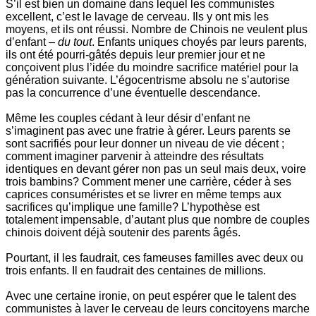
S’il est bien un domaine dans lequel les communistes
excellent, c’est le lavage de cerveau. Ils y ont mis les
moyens, et ils ont réussi. Nombre de Chinois ne veulent plus
d’enfant –
du tout
. Enfants uniques choyés par leurs parents,
ils ont été pourri-gâtés depuis leur premier jour et ne
conçoivent plus l’idée du moindre sacrifice matériel pour la
génération suivante. L’égocentrisme absolu ne s’autorise
pas la concurrence d’une éventuelle descendance.
Même les couples cédant à leur désir d’enfant ne
s’imaginent pas avec une fratrie à gérer. Leurs parents se
sont sacrifiés pour leur donner un niveau de vie décent ;
comment imaginer parvenir à atteindre des résultats
identiques en devant gérer non pas un seul mais deux, voire
trois bambins? Comment mener une carrière, céder à ses
caprices consuméristes et se livrer en même temps aux
sacrifices qu’implique une famille? L’hypothèse est
totalement impensable, d’autant plus que nombre de couples
chinois doivent déjà soutenir des parents âgés.
Pourtant, il les faudrait, ces fameuses familles avec deux ou
trois enfants. Il en faudrait des centaines de millions.
Avec une certaine ironie, on peut espérer que le talent des
communistes à laver le cerveau de leurs concitoyens marche