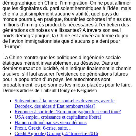
démographique en Chine: l’immigration. On ne peut affirmer
que les dignitaires du parti soient hermétiques à l’idée, mais
elle n’a tout simplement aucune viabilité: quel pays du
monde pourrait, en pratique, fournir les cohortes infinies des
millions d’immigrés productifs nécessaires à l’entretien des
générations chinoises vieillissantes? A travers son seul
poids démographique, la Chine est arrivée au terme du jeu
de l’avion immigrationniste que d’aucuns plaident pour
l’Europe.
La Chine montre que les politiques d’ingénierie sociale
étatiques mènent invariablement au désastre. Dans un
dernier sursaut de lucidité, elle indique finalement le chemin
à suivre: s’il faut assurer l’existence de générations futures
pour la population d’un pays, les autochtones sont
probablement les personnes les mieux placées pour le faire.
Derniers articles de
Thibault Doidy de Kerguelen
Subventions à la presse: sont-elles devenues, avec le
Decodex, des aides d’Etat remboursables?
Renoncer à sortir de l’Euro pour gagner le second tour?
USA emploi, croissance et capitalisme libéral
Hamon rattrapé par ses vieux démons
Frexit, Grexit, €-crise, suite…
Crédit Agricole (Groupe), 4° trimestre 2016