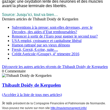
gazage: une oxydation lente des neurones et des muscles
avant la phase terminale des libertés.
Source: Jusqu’ici, tout va bien…
Derniers articles de
Thibault Doidy de Kerguelen
Subventions à la presse: sont-elles devenues, avec le
Decodex, des aides d’Etat remboursables?
Renoncer à sortir de l’Euro pour gagner le second tour?
USA emploi, croissance et capitalisme libéral
Hamon rattrapé par ses vieux démons
Frexit, Grexit, €-crise, suite…
Crédit Agricole (Groupe), 4° trimestre 2016
Découvrir les autres articles récents de Thibault Doidy de Kerguelen
0
Commentaire
Thibault Doidy de Kerguelen
(Accéder à la liste de tous mes articles)
Je suis
président de la Compagnie Financière et Patrimoniale de Normandie.
Vous pouvez me suivre sur mon site
http://maviemonargent.info/