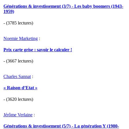
Générations & investissement (3/7) - Les baby boomers (1943-
1959)
- (3785 lectures)
Noemie Marketing
:
Prix carte grise : savoir le calculer !
- (3667 lectures)
Charles Sannat
:
« Raison d’Etat »
- (3620 lectures)
Jérôme Verlaine
:
Générations & investissement (5/7) - La génération Y (1980-