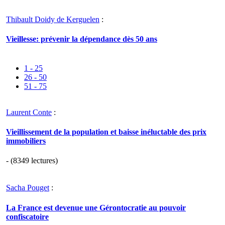
Thibault Doidy de Kerguelen
:
Vieillesse: prévenir la dépendance dès 50 ans
1 - 25
26 - 50
51 - 75
Laurent Conte
:
Vieillissement de la population et baisse inéluctable des prix
immobiliers
- (8349 lectures)
Sacha Pouget
:
La France est devenue une Gérontocratie au pouvoir
confiscatoire