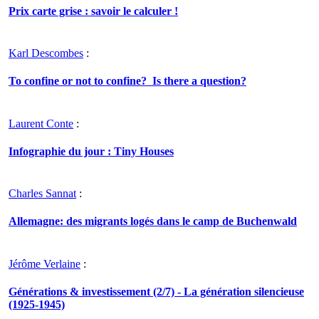
Prix carte grise : savoir le calculer !
Karl Descombes
:
To confine or not to confine? Is there a question?
Laurent Conte
:
Infographie du jour : Tiny Houses
Charles Sannat
:
Allemagne: des migrants logés dans le camp de Buchenwald
Jérôme Verlaine
:
Générations & investissement (2/7) - La génération silencieuse
(1925-1945)