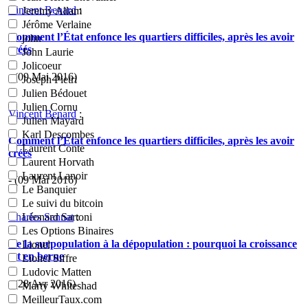
Vincent Benard
:
Jeremy Allam
Jérôme Verlaine
Comment l’État enfonce les quartiers difficiles, après les avoir
john
créés
John Laurie
Jolicoeur
- (09 Mai 2016)
Joseph Pietri
Julien Bédouet
Julien Cornu
Vincent Benard
:
Julien Mayard
Karl Descombes
Comment l’État enfonce les quartiers difficiles, après les avoir
Laurent Conte
créés
Laurent Horvath
Laurent Lanoir
- (09 Mai 2016)
Le Banquier
Le suivi du bitcoin
Charles Sannat
:
Léonard Sartoni
Les Options Binaires
De la surpopulation à la dépopulation : pourquoi la croissance
Lionel
est en berne
Lionel Siffre
Ludovic Matten
- (28 Avr 2016)
Marty Whiteshad
MeilleurTaux.com