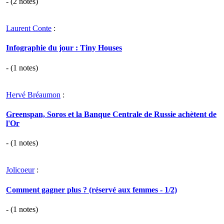
- (
2
notes)
Laurent Conte
:
Infographie du jour : Tiny Houses
- (
1
notes)
Hervé Bréaumon
:
Greenspan, Soros et la Banque Centrale de Russie achètent de
l'Or
- (
1
notes)
Jolicoeur
:
Comment gagner plus ? (réservé aux femmes - 1/2)
- (
1
notes)