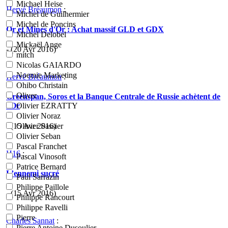
Michael Heise
Hervé Bréaumon
:
Michel de Guilhermier
Michel de Poncins
Or et Mines d'Or : Achat massif GLD et GDX
Michel Delobel
Mickaël Ange
- (20 Avr 2016)
mitch
Nicolas GAIARDO
Noemie Marketing
Hervé Bréaumon
:
Ohibo Christain
Oliver
Greenspan, Soros et la Banque Centrale de Russie achètent de
l'Or
Olivier EZRATTY
Olivier Noraz
- (15 Avr 2016)
Olivier Sassier
Olivier Seban
Pascal Franchet
H16
:
Pascal Vinosoft
Patrice Bernard
L’ennemi sucré
Paul Sarrazin
Philippe Paillole
- (15 Avr 2016)
Philippe Rancourt
Philippe Ravelli
Pierre
Charles Sannat
:
Pierre Antoine Dusoulier