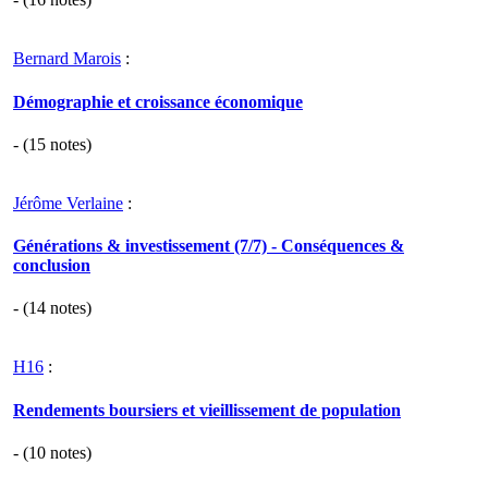
Bernard Marois
:
Démographie et croissance économique
- (
15
notes)
Jérôme Verlaine
:
Générations & investissement (7/7) - Conséquences &
conclusion
- (
14
notes)
H16
:
Rendements boursiers et vieillissement de population
- (
10
notes)