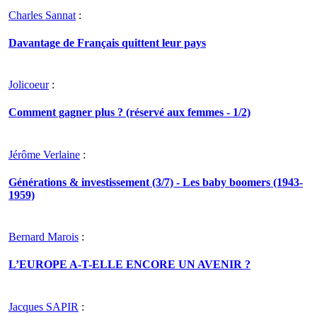
Charles Sannat
:
Davantage de Français quittent leur pays
Jolicoeur
:
Comment gagner plus ? (réservé aux femmes - 1/2)
Jérôme Verlaine
:
Générations & investissement (3/7) - Les baby boomers (1943-
1959)
Bernard Marois
:
L’EUROPE A-T-ELLE ENCORE UN AVENIR ?
Jacques SAPIR
: