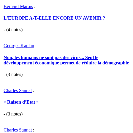
Bernard Marois
:
L’EUROPE A-T-ELLE ENCORE UN AVENIR ?
- (
4
notes)
Georges Kaplan
:
Non, les humains ne sont pas des virus... Seul le
développement économique permet de réduire la démographie
- (
3
notes)
Charles Sannat
:
« Raison d’Etat »
- (
3
notes)
Charles Sannat
: