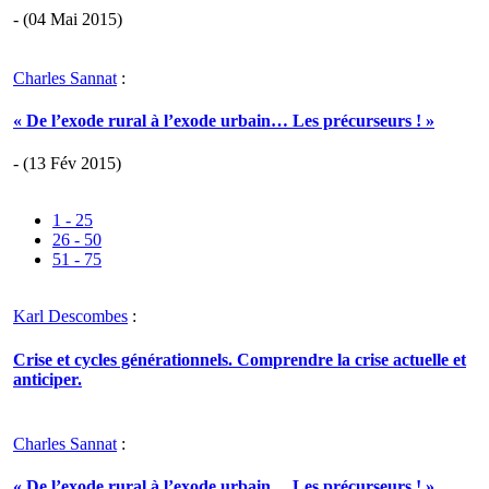
- (04 Mai 2015)
Charles Sannat
:
« De l’exode rural à l’exode urbain… Les précurseurs ! »
- (13 Fév 2015)
1 - 25
26 - 50
51 - 75
Karl Descombes
:
Crise et cycles générationnels. Comprendre la crise actuelle et
anticiper.
Charles Sannat
:
« De l’exode rural à l’exode urbain… Les précurseurs ! »