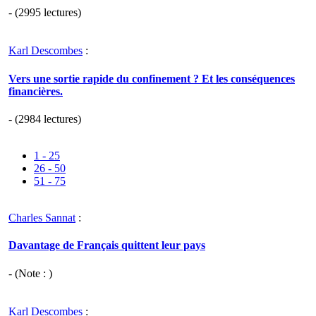
- (2995 lectures)
Karl Descombes
:
Vers une sortie rapide du confinement ? Et les conséquences
financières.
- (2984 lectures)
1 - 25
26 - 50
51 - 75
Charles Sannat
:
Davantage de Français quittent leur pays
- (Note : )
Karl Descombes
: