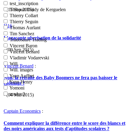
test_inscription
- (15 Sep 2015)
Thibault Doidy de Kerguelen
Thierry Collart
Thierry Seguin
H16
:
Thomas Aurlant
Tim Sanchez
L’agaçante uberisation de la solidarité
Tradosaure Trading
Vincent Baron
- (09 Sep 2015)
Vincent Benard
Vladimir Vodarevski
Will.
Vincent Benard
:
Will. images
Yann Auffret
Non, la retraite des Baby Boomers ne fera pas baisser le
Yann Henry
chômage !
Yomoni
zoulou2
- (04 Mai 2015)
Captain Economics
:
Comment expliquer la différence entre le score des blancs et
des noirs américains aux tests d'aptitudes scolaires ?