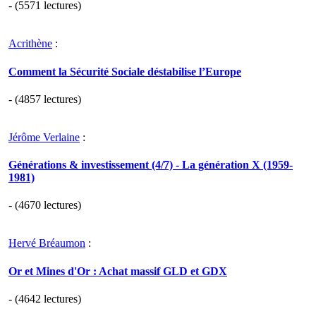
- (5571 lectures)
Acrithène
:
Comment la Sécurité Sociale déstabilise l’Europe
- (4857 lectures)
Jérôme Verlaine
:
Générations & investissement (4/7) - La génération X (1959-
1981)
- (4670 lectures)
Hervé Bréaumon
:
Or et Mines d'Or : Achat massif GLD et GDX
- (4642 lectures)