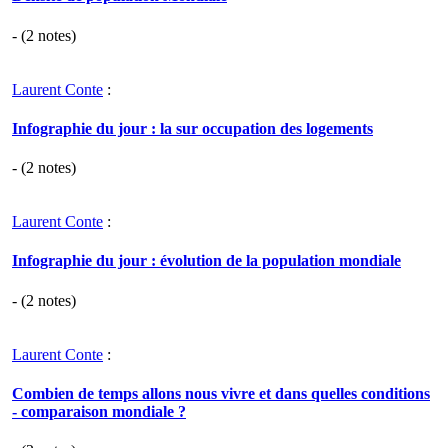
- (
2
notes)
Laurent Conte
:
Infographie du jour : la sur occupation des logements
- (
2
notes)
Laurent Conte
:
Infographie du jour : évolution de la population mondiale
- (
2
notes)
Laurent Conte
:
Combien de temps allons nous vivre et dans quelles conditions
- comparaison mondiale ?