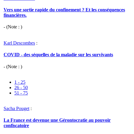
Vers une sortie rapide du confinement ? Et les conséquences
financières.
- (Note : )
Karl Descombes
:
COVID - des séquelles de la maladie sur les survivants
- (Note : )
1 - 25
26 - 50
51 - 75
Sacha Pouget
:
La France est devenue une Gérontocratie au pouvoir
confiscatoire