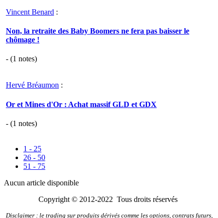
Vincent Benard
:
Non, la retraite des Baby Boomers ne fera pas baisser le
chômage !
- (
1
notes)
Hervé Bréaumon
:
Or et Mines d'Or : Achat massif GLD et GDX
- (
1
notes)
1 - 25
26 - 50
51 - 75
Aucun article disponible
Copyright © 2012-2022 Tous droits réservés
Disclaimer : le trading sur produits dérivés comme les options, contrats futurs,