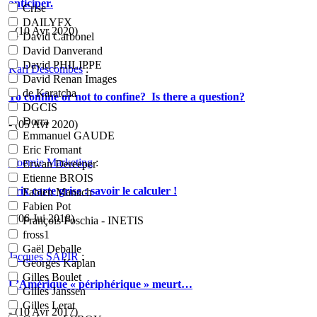
anticiper.
Crise
DAILYFX
- (10 Avr 2020)
David Carbonel
David Danverand
David PHILIPPE
Karl Descombes
:
David Renan Images
de Karatcha
To confine or not to confine? Is there a question?
DGCIS
Dorra
- (05 Avr 2020)
Emmanuel GAUDE
Eric Fromant
Noemie Marketing
:
Erwan Dereeper
Etienne BROIS
Prix carte grise : savoir le calculer !
Fabien Manach
Fabien Pot
- (06 Jui 2018)
François Foschia - INETIS
fross1
Gaël Deballe
Jacques SAPIR
:
Georges Kaplan
Gilles Boulet
L’Amérique « périphérique » meurt…
Gilles Janssen
Gilles Lerat
- (10 Avr 2017)