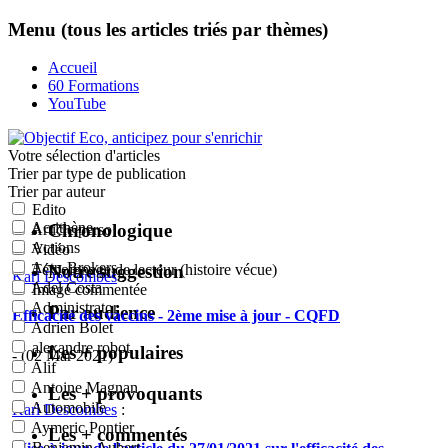
Menu (tous les articles triés par thèmes)
Accueil
60 Formations
YouTube
Votre sélection
d'articles
Trier par type de publication
Trier par auteur
Edito
Acrithène
Chronologique
Article perso
Actions
Vidéo
Actu-Brokers
Notre suggestion
Témoignage de lecteur (histoire vécue)
Karl Descombes
:
Adel Costa
Image commentée
Administrator
Par audience
Efficacité des vaccins - 2ème mise à jour - CQFD
Adrien Bolet
alexandre robot
Les + populaires
- (02 Mar 2021)
Alif
Antoine Magnan
Les + provoquants
Automobile
Karl Descombes
:
Aymeric Pontier
Les + commentés
Benjamin Aubert