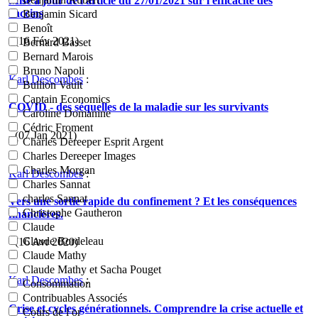
Mise à jour de l'article du 27/01/2021 sur l'efficacité des
vaccins
Benjamin Sicard
Benoît
- (16 Fév 2021)
Bernard Basset
Bernard Marois
Bruno Napoli
Karl Descombes
:
Bullion Vault
Captain Economics
COVID - des séquelles de la maladie sur les survivants
Caroline Domanine
Cédric Froment
- (07 Jan 2021)
Charles Dereeper Esprit Argent
Charles Dereeper Images
Charles Morgan
Karl Descombes
:
Charles Sannat
charles Sannat
Vers une sortie rapide du confinement ? Et les conséquences
Christophe Gautheron
financières.
Claude
Claude Bordeleau
- (16 Avr 2020)
Claude Mathy
Claude Mathy et Sacha Pouget
Karl Descombes
:
Consommation
Contribuables Associés
Crise et cycles générationnels. Comprendre la crise actuelle et
Cours de l or