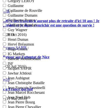
Grégory LEROY
Guillaume
Guillaume de Rouville
Will.
:
Guillaume Dumans
Guillaume Ponton
100% des français n'auront plus de retraite d'ici 10 ans ! Je
Guillaume Rondan
persiste et je signe, s'enrichir est une question de survie !
Guy Wagner
- (26 Oct 2016)
H16
Henri Dumas
Hervé Bréaumon
Jacques SAPIR
:
Hugo Cohen
IG Markets
Retour sur l’attentat de Nice
Isabelle Mouilleseaux
ISF
- (20 Juil 2016)
Jacques SAPIR
Jawhar Jchtioui
Jean Aubignat
H16
:
Jean Christophe Bataille
Jean Francois Faustinelli
La France qui fuit
Jean Marcel Rocchesani
Jean Noel Heb
- (19 Mai 2016)
Jean Pierre Bourg
Jean Pierre Chevallier