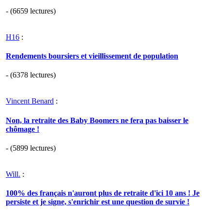
- (6659 lectures)
H16
:
Rendements boursiers et vieillissement de population
- (6378 lectures)
Vincent Benard
:
Non, la retraite des Baby Boomers ne fera pas baisser le
chômage !
- (5899 lectures)
Will.
:
100% des français n'auront plus de retraite d'ici 10 ans ! Je
persiste et je signe, s'enrichir est une question de survie !