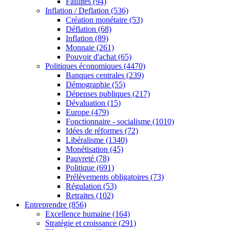
Faillites
(94)
Inflation / Deflation
(536)
Création monétaire
(53)
Déflation
(68)
Inflation
(89)
Monnaie
(261)
Pouvoir d'achat
(65)
Politiques économiques
(4470)
Banques centrales
(239)
Démographie
(55)
Dépenses publiques
(217)
Dévaluation
(15)
Europe
(479)
Fonctionnaire - socialisme
(1010)
Idées de réformes
(72)
Libéralisme
(1340)
Monétisation
(45)
Pauvreté
(78)
Politique
(691)
Prélèvements obligatoires
(73)
Régulation
(53)
Retraites
(102)
Entreprendre
(856)
Excellence humaine
(164)
Stratégie et croissance
(291)