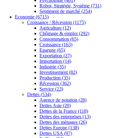
Psychologie
(401)
Robot, Stratégie, Système
(731)
Sentiment de marché
(254)
Economie
(6715)
Croissance / Récession
(1175)
Agriculture
(12)
Chômage & emploi
(292)
Consommation
(65)
Croissance
(163)
Epargne
(65)
Exportation
(27)
Importation
(14)
Industrie
(35)
Investissement
(82)
Production
(35)
Récession
(362)
Service
(23)
Dettes
(534)
Agence de notation
(28)
Dettes Asie
(20)
Dettes de la France
(118)
Dettes des entreprises
(13)
Dettes des ménages
(26)
Dettes Europe
(138)
Dettes USA
(97)