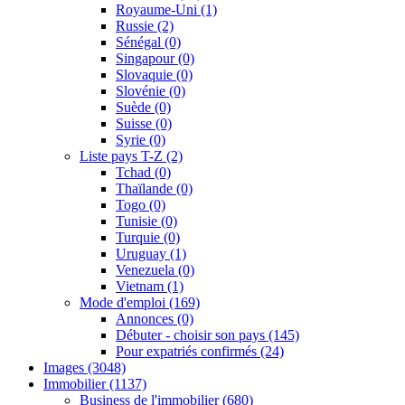
Royaume-Uni
(1)
Russie
(2)
Sénégal
(0)
Singapour
(0)
Slovaquie
(0)
Slovénie
(0)
Suède
(0)
Suisse
(0)
Syrie
(0)
Liste pays T-Z
(2)
Tchad
(0)
Thaïlande
(0)
Togo
(0)
Tunisie
(0)
Turquie
(0)
Uruguay
(1)
Venezuela
(0)
Vietnam
(1)
Mode d'emploi
(169)
Annonces
(0)
Débuter - choisir son pays
(145)
Pour expatriés confirmés
(24)
Images
(3048)
Immobilier
(1137)
Business de l'immobilier
(680)