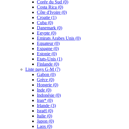
Corée du Sud
(0)
Costa Rica
(0)
Côte d'Ivoire
(0)
Croatie
(1)
Cuba
(0)
Danemark
(0)
Egypte
(0)
Emirats Arabes Unis
(0)
Equateur
(0)
Espagne
(0)
Estonie
(0)
Etats-Unis
(1)
Finlande
(0)
Liste pays G-M
(7)
Gabon
(0)
Grèce
(0)
Hongrie
(0)
Inde
(0)
Indonésie
(0)
Iran*
(0)
Irlande
(3)
Israël
(0)
Italie
(0)
Japon
(0)
Laos
(0)