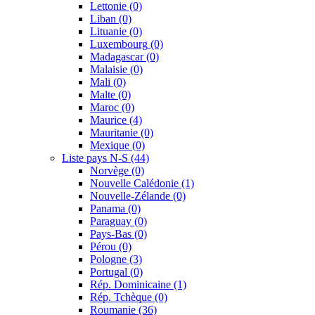
Lettonie
(0)
Liban
(0)
Lituanie
(0)
Luxembourg
(0)
Madagascar
(0)
Malaisie
(0)
Mali
(0)
Malte
(0)
Maroc
(0)
Maurice
(4)
Mauritanie
(0)
Mexique
(0)
Liste pays N-S
(44)
Norvège
(0)
Nouvelle Calédonie
(1)
Nouvelle-Zélande
(0)
Panama
(0)
Paraguay
(0)
Pays-Bas
(0)
Pérou
(0)
Pologne
(3)
Portugal
(0)
Rép. Dominicaine
(1)
Rép. Tchèque
(0)
Roumanie
(36)