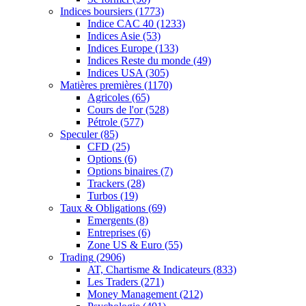
Indices boursiers
(1773)
Indice CAC 40
(1233)
Indices Asie
(53)
Indices Europe
(133)
Indices Reste du monde
(49)
Indices USA
(305)
Matières premières
(1170)
Agricoles
(65)
Cours de l'or
(528)
Pétrole
(577)
Speculer
(85)
CFD
(25)
Options
(6)
Options binaires
(7)
Trackers
(28)
Turbos
(19)
Taux & Obligations
(69)
Emergents
(8)
Entreprises
(6)
Zone US & Euro
(55)
Trading
(2906)
AT, Chartisme & Indicateurs
(833)
Les Traders
(271)
Money Management
(212)