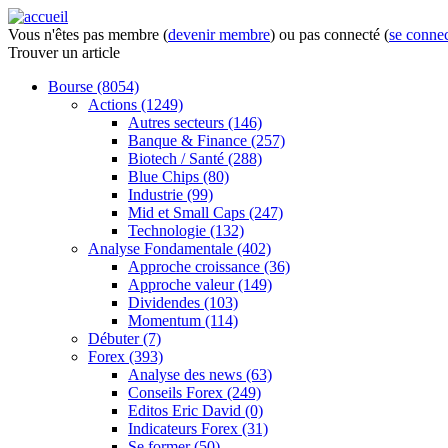
Vous n'êtes pas membre (
devenir membre
) ou pas connecté (
se connec
Trouver
un article
Bourse
(8054)
Actions
(1249)
Autres secteurs
(146)
Banque & Finance
(257)
Biotech / Santé
(288)
Blue Chips
(80)
Industrie
(99)
Mid et Small Caps
(247)
Technologie
(132)
Analyse Fondamentale
(402)
Approche croissance
(36)
Approche valeur
(149)
Dividendes
(103)
Momentum
(114)
Débuter
(7)
Forex
(393)
Analyse des news
(63)
Conseils Forex
(249)
Editos Eric David
(0)
Indicateurs Forex
(31)
Se former
(50)