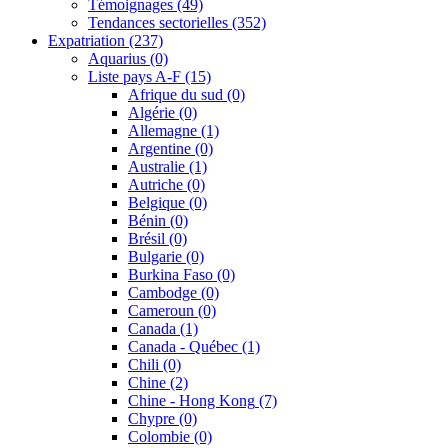
Témoignages
(49)
Tendances sectorielles
(352)
Expatriation
(237)
Aquarius
(0)
Liste pays A-F
(15)
Afrique du sud
(0)
Algérie
(0)
Allemagne
(1)
Argentine
(0)
Australie
(1)
Autriche
(0)
Belgique
(0)
Bénin
(0)
Brésil
(0)
Bulgarie
(0)
Burkina Faso
(0)
Cambodge
(0)
Cameroun
(0)
Canada
(1)
Canada - Québec
(1)
Chili
(0)
Chine
(2)
Chine - Hong Kong
(7)
Chypre
(0)
Colombie
(0)