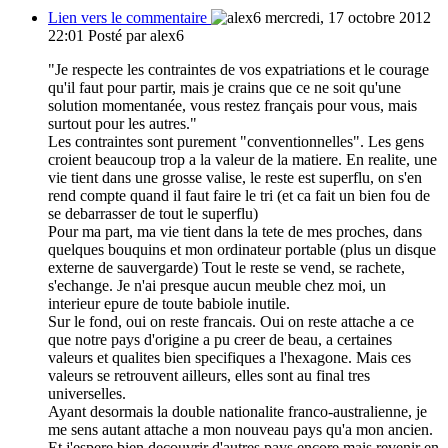
Lien vers le commentaire
mercredi, 17 octobre 2012
22:01
Posté par alex6
"Je respecte les contraintes de vos expatriations et le courage
qu'il faut pour partir, mais je crains que ce ne soit qu'une
solution momentanée, vous restez français pour vous, mais
surtout pour les autres."
Les contraintes sont purement "conventionnelles". Les gens
croient beaucoup trop a la valeur de la matiere. En realite, une
vie tient dans une grosse valise, le reste est superflu, on s'en
rend compte quand il faut faire le tri (et ca fait un bien fou de
se debarrasser de tout le superflu)
Pour ma part, ma vie tient dans la tete de mes proches, dans
quelques bouquins et mon ordinateur portable (plus un disque
externe de sauvergarde) Tout le reste se vend, se rachete,
s'echange. Je n'ai presque aucun meuble chez moi, un
interieur epure de toute babiole inutile.
Sur le fond, oui on reste francais. Oui on reste attache a ce
que notre pays d'origine a pu creer de beau, a certaines
valeurs et qualites bien specifiques a l'hexagone. Mais ces
valeurs se retrouvent ailleurs, elles sont au final tres
universelles.
Ayant desormais la double nationalite franco-australienne, je
me sens autant attache a mon nouveau pays qu'a mon ancien.
Et j'espere bien decouvrir d'autres pays encore mais revenir en