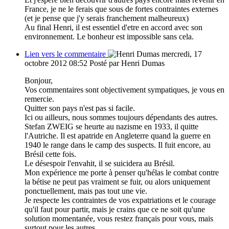
France, je ne le ferais que sous de fortes contraintes externes
(et je pense que j'y serais franchement malheureux)
Au final Henri, il est essentiel d'etre en accord avec son
environnement. Le bonheur est impossible sans cela.
Lien vers le commentaire
mercredi, 17
octobre 2012 08:52
Posté par Henri Dumas
Bonjour,
Vos commentaires sont objectivement sympatiques, je vous en
remercie.
Quitter son pays n'est pas si facile.
Ici ou ailleurs, nous sommes toujours dépendants des autres.
Stefan ZWEIG se heurte au nazisme en 1933, il quitte
l'Autriche. Il est apatride en Angleterre quand la guerre en
1940 le range dans le camp des suspects. Il fuit encore, au
Brésil cette fois.
Le désespoir l'envahit, il se suicidera au Brésil.
Mon expérience me porte à penser qu'hélas le combat contre
la bétise ne peut pas vraiment se fuir, ou alors uniquement
ponctuellement, mais pas tout une vie.
Je respecte les contraintes de vos expatriations et le courage
qu'il faut pour partir, mais je crains que ce ne soit qu'une
solution momentanée, vous restez français pour vous, mais
surtout pour les autres.