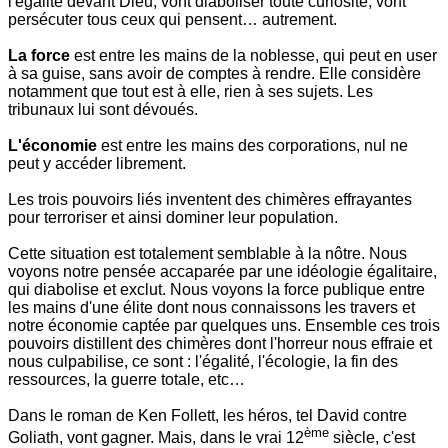
l'égalité devant Dieu, vont diaboliser toute curiosité, vont
persécuter tous ceux qui pensent… autrement.
La force
est entre les mains de la noblesse, qui peut en user
à sa guise, sans avoir de comptes à rendre. Elle considère
notamment que tout est à elle, rien à ses sujets. Les
tribunaux lui sont dévoués.
L'économie
est entre les mains des corporations, nul ne
peut y accéder librement.
Les trois pouvoirs liés inventent des chimères effrayantes
pour terroriser et ainsi dominer leur population.
Cette situation est totalement semblable à la nôtre. Nous
voyons notre pensée accaparée par une idéologie égalitaire,
qui diabolise et exclut. Nous voyons la force publique entre
les mains d'une élite dont nous connaissons les travers et
notre économie captée par quelques uns. Ensemble ces trois
pouvoirs distillent des chimères dont l'horreur nous effraie et
nous culpabilise, ce sont : l'égalité, l'écologie, la fin des
ressources, la guerre totale, etc…
Dans le roman de Ken Follett, les héros, tel David contre
ème
Goliath, vont gagner. Mais, dans le vrai 12
siècle, c'est