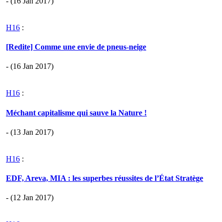
- (16 Jan 2017)
H16
:
[Redite] Comme une envie de pneus-neige
- (16 Jan 2017)
H16
:
Méchant capitalisme qui sauve la Nature !
- (13 Jan 2017)
H16
:
EDF, Areva, MIA : les superbes réussites de l’État Stratège
- (12 Jan 2017)