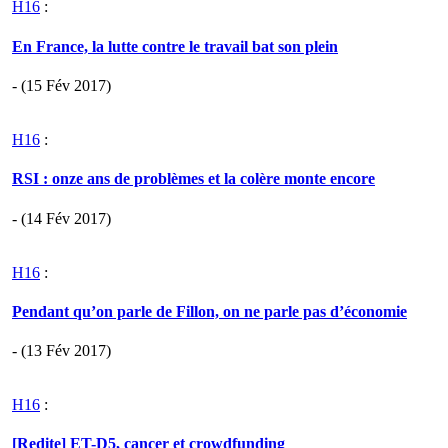
H16
:
En France, la lutte contre le travail bat son plein
- (15 Fév 2017)
H16
:
RSI : onze ans de problèmes et la colère monte encore
- (14 Fév 2017)
H16
:
Pendant qu’on parle de Fillon, on ne parle pas d’économie
- (13 Fév 2017)
H16
:
[Redite] ET-D5, cancer et crowdfunding