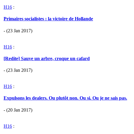
H16
:
Primaires socialistes : la victoire de Hollande
- (23 Jan 2017)
H16
:
[Redite] Sauve un arbre, croque un cafard
- (23 Jan 2017)
H16
:
Expulsons les dealers. Ou plutôt non. Ou si. Ou je ne sais pas.
- (20 Jan 2017)
H16
: