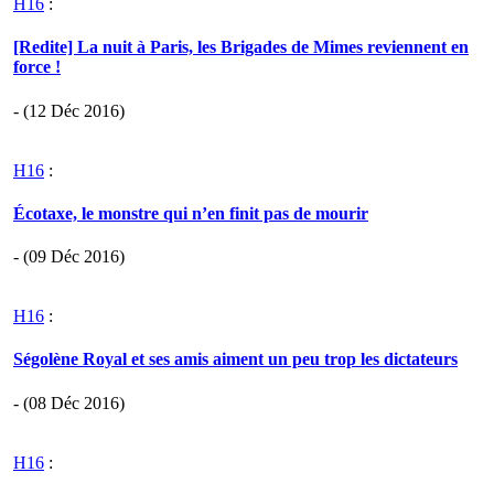
H16
:
[Redite] La nuit à Paris, les Brigades de Mimes reviennent en
force !
- (12 Déc 2016)
H16
:
Écotaxe, le monstre qui n’en finit pas de mourir
- (09 Déc 2016)
H16
:
Ségolène Royal et ses amis aiment un peu trop les dictateurs
- (08 Déc 2016)
H16
: