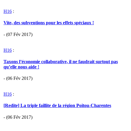
H16
:
Vite, des subventions pour les effets spéciaux !
- (07 Fév 2017)
H16
:
Taxons l’économie collaborative, il ne faudrait surtout pas
qu’elle nous aide !
- (06 Fév 2017)
H16
:
[Redite] La triple faillite de la région Poitou-Charentes
- (06 Fév 2017)