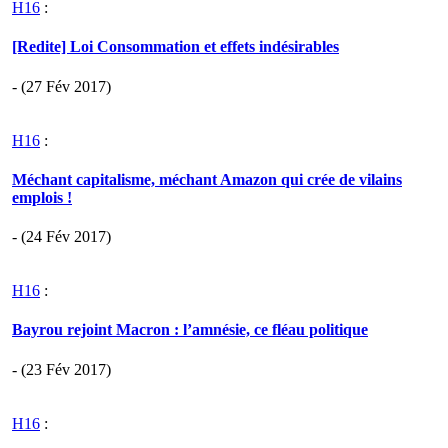
H16
:
[Redite] Loi Consommation et effets indésirables
- (27 Fév 2017)
H16
:
Méchant capitalisme, méchant Amazon qui crée de vilains
emplois !
- (24 Fév 2017)
H16
:
Bayrou rejoint Macron : l’amnésie, ce fléau politique
- (23 Fév 2017)
H16
: