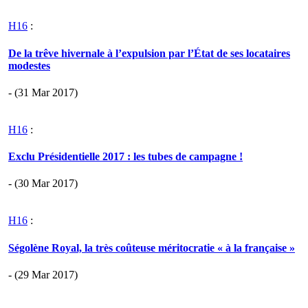
H16
:
De la trêve hivernale à l’expulsion par l’État de ses locataires
modestes
- (31 Mar 2017)
H16
:
Exclu Présidentielle 2017 : les tubes de campagne !
- (30 Mar 2017)
H16
:
Ségolène Royal, la très coûteuse méritocratie « à la française »
- (29 Mar 2017)