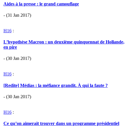
Aides à la presse : le grand camouflage
- (31 Jan 2017)
H16
:
L’hypothèse Macron : un deuxième quinquennat de Hollande,
en pire
- (30 Jan 2017)
H16
:
[Redite] Médias : la méfiance grandit. À qui la faute ?
- (30 Jan 2017)
H16
:
Ce qu’on aimerait trouver dans un programme présidentiel