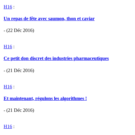
H16
:
Un repas de fête avec saumon, thon et caviar
- (22 Déc 2016)
H16
:
Ce petit don discret des industries pharmaceutiques
- (21 Déc 2016)
H16
:
Et maintenant, régulons les algorithmes !
- (21 Déc 2016)
H16
: