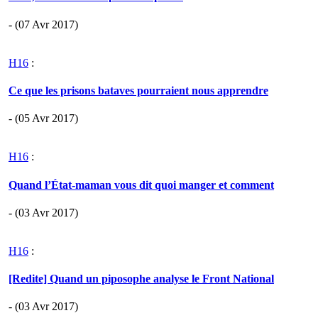
- (07 Avr 2017)
H16
:
Ce que les prisons bataves pourraient nous apprendre
- (05 Avr 2017)
H16
:
Quand l’État-maman vous dit quoi manger et comment
- (03 Avr 2017)
H16
:
[Redite] Quand un piposophe analyse le Front National
- (03 Avr 2017)