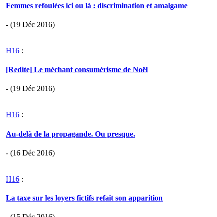
Femmes refoulées ici ou là : discrimination et amalgame
- (19 Déc 2016)
H16
:
[Redite] Le méchant consumérisme de Noël
- (19 Déc 2016)
H16
:
Au-delà de la propagande. Ou presque.
- (16 Déc 2016)
H16
:
La taxe sur les loyers fictifs refait son apparition
- (15 Déc 2016)