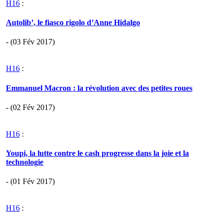
H16
:
Autolib’, le fiasco rigolo d’Anne Hidalgo
- (03 Fév 2017)
H16
:
Emmanuel Macron : la révolution avec des petites roues
- (02 Fév 2017)
H16
:
Youpi, la lutte contre le cash progresse dans la joie et la
technologie
- (01 Fév 2017)
H16
: