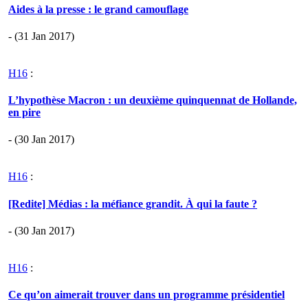
Aides à la presse : le grand camouflage
- (31 Jan 2017)
H16
:
L’hypothèse Macron : un deuxième quinquennat de Hollande,
en pire
- (30 Jan 2017)
H16
:
[Redite] Médias : la méfiance grandit. À qui la faute ?
- (30 Jan 2017)
H16
:
Ce qu’on aimerait trouver dans un programme présidentiel