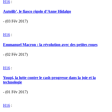
H16
:
Autolib’, le fiasco rigolo d’Anne Hidalgo
- (03 Fév 2017)
H16
:
Emmanuel Macron : la révolution avec des petites roues
- (02 Fév 2017)
H16
:
Youpi, la lutte contre le cash progresse dans la joie et la
technologie
- (01 Fév 2017)
H16
: