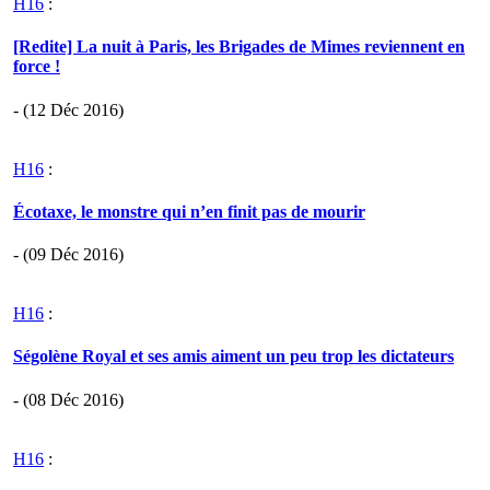
H16
:
[Redite] La nuit à Paris, les Brigades de Mimes reviennent en
force !
- (12 Déc 2016)
H16
:
Écotaxe, le monstre qui n’en finit pas de mourir
- (09 Déc 2016)
H16
:
Ségolène Royal et ses amis aiment un peu trop les dictateurs
- (08 Déc 2016)
H16
: