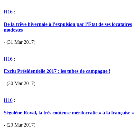
H16
:
De la trêve hivernale à l’expulsion par l’État de ses locataires
modestes
- (31 Mar 2017)
H16
:
Exclu Présidentielle 2017 : les tubes de campagne !
- (30 Mar 2017)
H16
:
Ségolène Royal, la très coûteuse méritocratie « à la française »
- (29 Mar 2017)