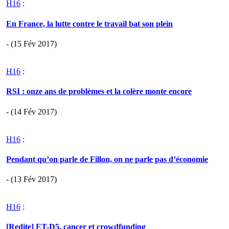
H16
:
En France, la lutte contre le travail bat son plein
- (15 Fév 2017)
H16
:
RSI : onze ans de problèmes et la colère monte encore
- (14 Fév 2017)
H16
:
Pendant qu’on parle de Fillon, on ne parle pas d’économie
- (13 Fév 2017)
H16
:
[Redite] ET-D5, cancer et crowdfunding