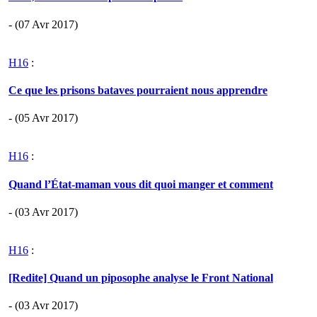
- (07 Avr 2017)
H16
:
Ce que les prisons bataves pourraient nous apprendre
- (05 Avr 2017)
H16
:
Quand l’État-maman vous dit quoi manger et comment
- (03 Avr 2017)
H16
:
[Redite] Quand un piposophe analyse le Front National
- (03 Avr 2017)