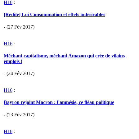
H16
:
[Redite] Loi Consommation et effets indésirables
- (27 Fév 2017)
H16
:
Méchant capitalisme, méchant Amazon qui crée de vilains
emplois !
- (24 Fév 2017)
H16
:
Bayrou rejoint Macron : l’amnésie, ce fléau politique
- (23 Fév 2017)
H16
: