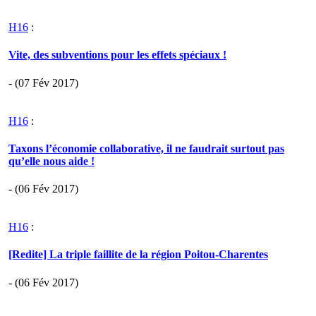
H16
:
Vite, des subventions pour les effets spéciaux !
- (07 Fév 2017)
H16
:
Taxons l’économie collaborative, il ne faudrait surtout pas
qu’elle nous aide !
- (06 Fév 2017)
H16
:
[Redite] La triple faillite de la région Poitou-Charentes
- (06 Fév 2017)