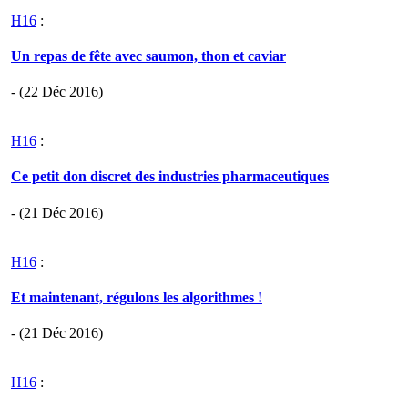
H16
:
Un repas de fête avec saumon, thon et caviar
- (22 Déc 2016)
H16
:
Ce petit don discret des industries pharmaceutiques
- (21 Déc 2016)
H16
:
Et maintenant, régulons les algorithmes !
- (21 Déc 2016)
H16
: