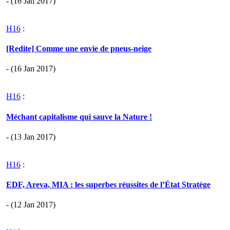
- (16 Jan 2017)
H16
:
[Redite] Comme une envie de pneus-neige
- (16 Jan 2017)
H16
:
Méchant capitalisme qui sauve la Nature !
- (13 Jan 2017)
H16
:
EDF, Areva, MIA : les superbes réussites de l’État Stratège
- (12 Jan 2017)