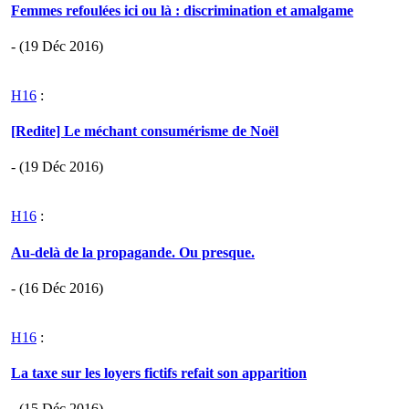
Femmes refoulées ici ou là : discrimination et amalgame
- (19 Déc 2016)
H16
:
[Redite] Le méchant consumérisme de Noël
- (19 Déc 2016)
H16
:
Au-delà de la propagande. Ou presque.
- (16 Déc 2016)
H16
:
La taxe sur les loyers fictifs refait son apparition
- (15 Déc 2016)