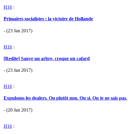
H16
:
Primaires socialistes : la victoire de Hollande
- (23 Jan 2017)
H16
:
[Redite] Sauve un arbre, croque un cafard
- (23 Jan 2017)
H16
:
Expulsons les dealers. Ou plutôt non. Ou si. Ou je ne sais pas.
- (20 Jan 2017)
H16
: