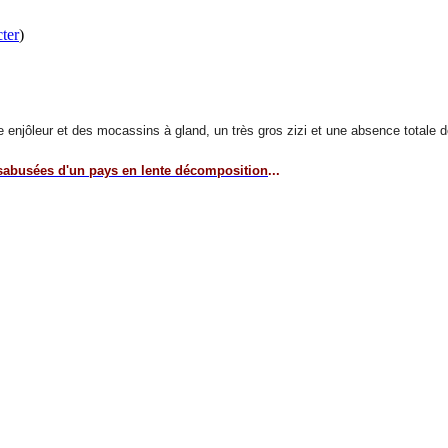
ter
)
urire enjôleur et des mocassins à gland, un très gros zizi et une absence totale 
sabusées d'un pays en lente décomposition
...