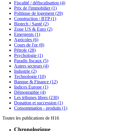
Fiscalité / défiscalisation
(4)
Prix de l'immobilier
(1)
Politique de logement
(29)
Construction / BTP
(1)
Biotech / Santé
(2)
Zone US & Euro
(2)
Emergents
(1)
Agricoles
(6)
Cours de l'or
(8)
Pétrole
(28)
Psychologie
(1)
Paradis fiscaux
(5)
Autres secteurs
(4)
Industrie
(2)
Technologie
(10)
Banque & Finance
(12)
Indices Europe
(1)
Démographie
(4)
Les tribunes libres
(230)
Donation et succession
(1)
Consommation - produits
(1)
Toutes les publications de
H16
Chronologique