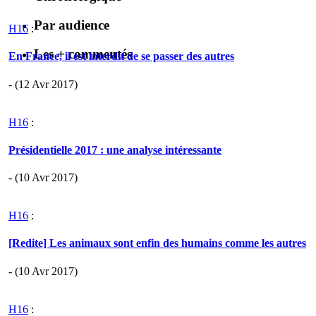
Par audience
H16
:
Les + commentés
En France, il est interdit de se passer des autres
- (12 Avr 2017)
H16
:
Présidentielle 2017 : une analyse intéressante
- (10 Avr 2017)
H16
:
[Redite] Les animaux sont enfin des humains comme les autres
- (10 Avr 2017)
H16
: