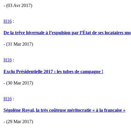
- (03 Avr 2017)
H16
:
De la trêve hivernale à l’expulsion par l’État de ses locataires mo
- (31 Mar 2017)
H16
:
Exclu Présidentielle 2017 : les tubes de campagne !
- (30 Mar 2017)
H16
:
Ségolène Royal, la très coûteuse méritocratie « à la française »
- (29 Mar 2017)