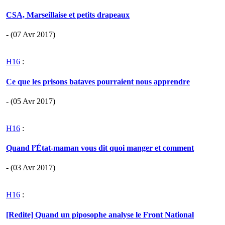
CSA, Marseillaise et petits drapeaux
- (07 Avr 2017)
H16
:
Ce que les prisons bataves pourraient nous apprendre
- (05 Avr 2017)
H16
:
Quand l’État-maman vous dit quoi manger et comment
- (03 Avr 2017)
H16
:
[Redite] Quand un piposophe analyse le Front National