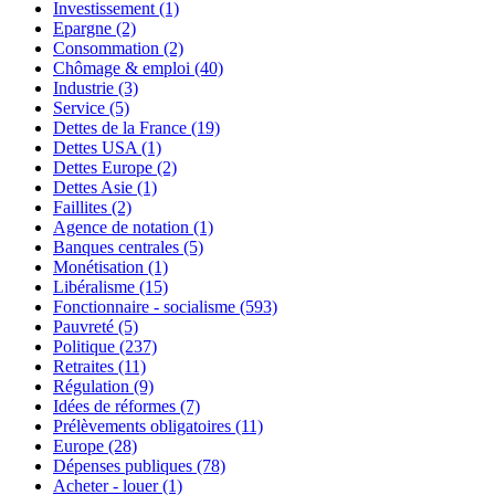
Investissement
(1)
Epargne
(2)
Consommation
(2)
Chômage & emploi
(40)
Industrie
(3)
Service
(5)
Dettes de la France
(19)
Dettes USA
(1)
Dettes Europe
(2)
Dettes Asie
(1)
Faillites
(2)
Agence de notation
(1)
Banques centrales
(5)
Monétisation
(1)
Libéralisme
(15)
Fonctionnaire - socialisme
(593)
Pauvreté
(5)
Politique
(237)
Retraites
(11)
Régulation
(9)
Idées de réformes
(7)
Prélèvements obligatoires
(11)
Europe
(28)
Dépenses publiques
(78)
Acheter - louer
(1)