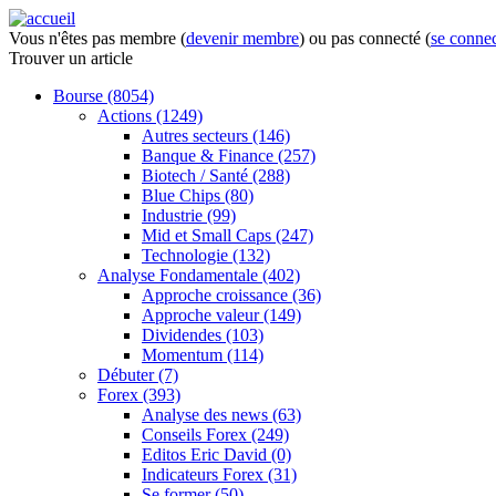
Vous n'êtes pas membre (
devenir membre
) ou pas connecté (
se connec
Trouver
un article
Bourse
(8054)
Actions
(1249)
Autres secteurs
(146)
Banque & Finance
(257)
Biotech / Santé
(288)
Blue Chips
(80)
Industrie
(99)
Mid et Small Caps
(247)
Technologie
(132)
Analyse Fondamentale
(402)
Approche croissance
(36)
Approche valeur
(149)
Dividendes
(103)
Momentum
(114)
Débuter
(7)
Forex
(393)
Analyse des news
(63)
Conseils Forex
(249)
Editos Eric David
(0)
Indicateurs Forex
(31)
Se former
(50)