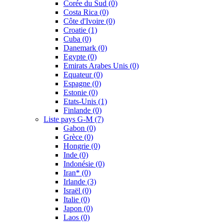
Corée du Sud
(0)
Costa Rica
(0)
Côte d'Ivoire
(0)
Croatie
(1)
Cuba
(0)
Danemark
(0)
Egypte
(0)
Emirats Arabes Unis
(0)
Equateur
(0)
Espagne
(0)
Estonie
(0)
Etats-Unis
(1)
Finlande
(0)
Liste pays G-M
(7)
Gabon
(0)
Grèce
(0)
Hongrie
(0)
Inde
(0)
Indonésie
(0)
Iran*
(0)
Irlande
(3)
Israël
(0)
Italie
(0)
Japon
(0)
Laos
(0)