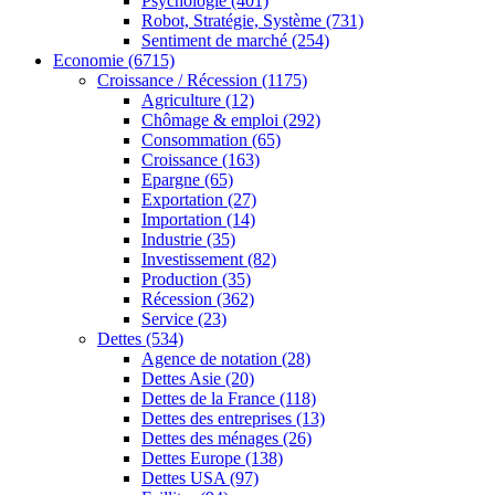
Psychologie
(401)
Robot, Stratégie, Système
(731)
Sentiment de marché
(254)
Economie
(6715)
Croissance / Récession
(1175)
Agriculture
(12)
Chômage & emploi
(292)
Consommation
(65)
Croissance
(163)
Epargne
(65)
Exportation
(27)
Importation
(14)
Industrie
(35)
Investissement
(82)
Production
(35)
Récession
(362)
Service
(23)
Dettes
(534)
Agence de notation
(28)
Dettes Asie
(20)
Dettes de la France
(118)
Dettes des entreprises
(13)
Dettes des ménages
(26)
Dettes Europe
(138)
Dettes USA
(97)