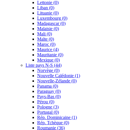
Lettonie
(0)
Liban
(0)
Lituanie
(0)
Luxembourg
(0)
Madagascar
(0)
Malaisie
(0)
Mali
(0)
Malte
(0)
Maroc
(0)
Maurice
(4)
Mauritanie
(0)
Mexique
(0)
Liste pays N-S
(44)
Norvège
(0)
Nouvelle Calédonie
(1)
Nouvelle-Zélande
(0)
Panama
(0)
Paraguay
(0)
Pays-Bas
(0)
Pérou
(0)
Pologne
(3)
Portugal
(0)
Rép. Dominicaine
(1)
Rép. Tchèque
(0)
Roumanie
(36)