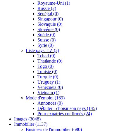
Royaume-Uni
(1)
Russie
(2)
Sénégal
(0)
Singapour
(0)
Slovaquie
(0)
Slovénie
(0)
Suède
(0)
Suisse
(0)
Syrie
(0)
Liste pays T-Z
(2)
Tchad
(0)
Thaïlande
(0)
Togo
(0)
Tunisie
(0)
Turquie
(0)
Uruguay
(1)
Venezuela
(0)
Vietnam
(1)
Mode d'emploi
(169)
Annonces
(0)
Débuter - choisir son pays
(145)
Pour expatriés confirmés
(24)
Images
(3048)
Immobilier
(1137)
Business de l'immobilier
(680)