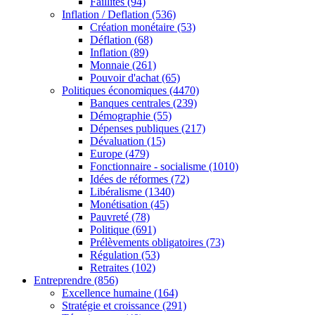
Faillites
(94)
Inflation / Deflation
(536)
Création monétaire
(53)
Déflation
(68)
Inflation
(89)
Monnaie
(261)
Pouvoir d'achat
(65)
Politiques économiques
(4470)
Banques centrales
(239)
Démographie
(55)
Dépenses publiques
(217)
Dévaluation
(15)
Europe
(479)
Fonctionnaire - socialisme
(1010)
Idées de réformes
(72)
Libéralisme
(1340)
Monétisation
(45)
Pauvreté
(78)
Politique
(691)
Prélèvements obligatoires
(73)
Régulation
(53)
Retraites
(102)
Entreprendre
(856)
Excellence humaine
(164)
Stratégie et croissance
(291)