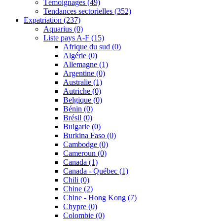
Témoignages
(49)
Tendances sectorielles
(352)
Expatriation
(237)
Aquarius
(0)
Liste pays A-F
(15)
Afrique du sud
(0)
Algérie
(0)
Allemagne
(1)
Argentine
(0)
Australie
(1)
Autriche
(0)
Belgique
(0)
Bénin
(0)
Brésil
(0)
Bulgarie
(0)
Burkina Faso
(0)
Cambodge
(0)
Cameroun
(0)
Canada
(1)
Canada - Québec
(1)
Chili
(0)
Chine
(2)
Chine - Hong Kong
(7)
Chypre
(0)
Colombie
(0)