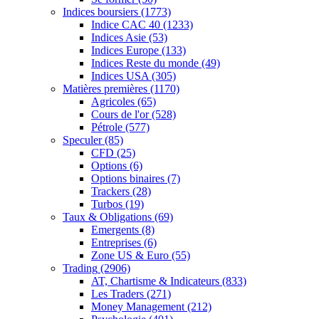
Indices boursiers
(1773)
Indice CAC 40
(1233)
Indices Asie
(53)
Indices Europe
(133)
Indices Reste du monde
(49)
Indices USA
(305)
Matières premières
(1170)
Agricoles
(65)
Cours de l'or
(528)
Pétrole
(577)
Speculer
(85)
CFD
(25)
Options
(6)
Options binaires
(7)
Trackers
(28)
Turbos
(19)
Taux & Obligations
(69)
Emergents
(8)
Entreprises
(6)
Zone US & Euro
(55)
Trading
(2906)
AT, Chartisme & Indicateurs
(833)
Les Traders
(271)
Money Management
(212)