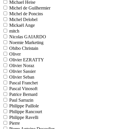
Michael Heise
Michel de Guilhermier
Michel de Poncins
Michel Delobel
Mickaël Ange
mitch
Nicolas GAIARDO
Noemie Marketing
Ohibo Christain
Oliver
Olivier EZRATTY
Olivier Noraz
Olivier Sassier
Olivier Seban
Pascal Franchet
Pascal Vinosoft
Patrice Bernard
Paul Sarrazin
Philippe Paillole
Philippe Rancourt
Philippe Ravelli
Pierre
Pierre Antoine Dusoulier