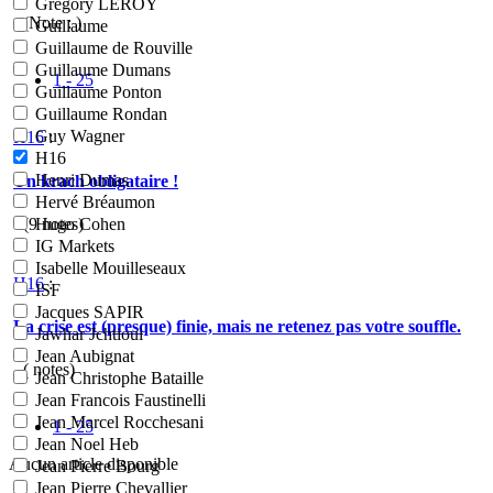
Grégory LEROY
- (Note : )
Guillaume
Guillaume de Rouville
Guillaume Dumans
1 - 25
Guillaume Ponton
Guillaume Rondan
Guy Wagner
H16
:
H16
Henri Dumas
Un krach obligataire !
Hervé Bréaumon
- (
9
notes)
Hugo Cohen
IG Markets
Isabelle Mouilleseaux
H16
:
ISF
Jacques SAPIR
La crise est (presque) finie, mais ne retenez pas votre souffle.
Jawhar Jchtioui
Jean Aubignat
- (
notes)
Jean Christophe Bataille
Jean Francois Faustinelli
Jean Marcel Rocchesani
1 - 25
Jean Noel Heb
Aucun article disponible
Jean Pierre Bourg
Jean Pierre Chevallier