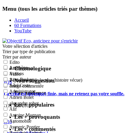
Menu (tous les articles triés par thèmes)
Accueil
60 Formations
YouTube
Votre sélection
d'articles
Trier par type de publication
Trier par auteur
Edito
Acrithène
Chronologique
Article perso
Actions
Vidéo
Actu-Brokers
Notre suggestion
Témoignage de lecteur (histoire vécue)
H16
:
Adel Costa
Image commentée
Administrator
Par audience
La crise est (presque) finie, mais ne retenez pas votre souffle.
Adrien Bolet
alexandre robot
Les + populaires
- (11 Mai 2015)
Alif
Antoine Magnan
Les + provoquants
Automobile
H16
:
Aymeric Pontier
Les + commentés
Benjamin Aubert