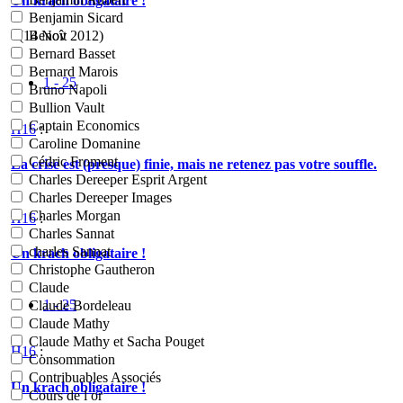
Un krach obligataire !
Benjamin Sicard
- (14 Nov 2012)
Benoît
Bernard Basset
Bernard Marois
1 - 25
Bruno Napoli
Bullion Vault
Captain Economics
H16
:
Caroline Domanine
Cédric Froment
La crise est (presque) finie, mais ne retenez pas votre souffle.
Charles Dereeper Esprit Argent
Charles Dereeper Images
Charles Morgan
H16
:
Charles Sannat
charles Sannat
Un krach obligataire !
Christophe Gautheron
Claude
1 - 25
Claude Bordeleau
Claude Mathy
Claude Mathy et Sacha Pouget
H16
:
Consommation
Contribuables Associés
Un krach obligataire !
Cours de l or