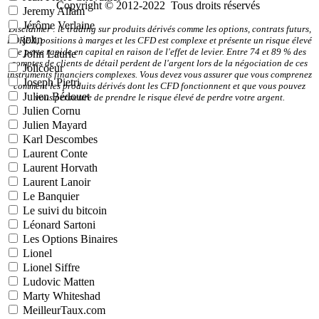
Copyright © 2012-2022 Tous droits réservés
Jeremy Allam
Jérôme Verlaine
Disclaimer : le trading sur produits dérivés comme les options, contrats futurs,
john
FOREX, positions à marges et les CFD est complexe et présente un risque élevé
de perte rapide en capital en raison de l'effet de levier. Entre 74 et 89 % des
John Laurie
comptes de clients de détail perdent de l'argent lors de la négociation de ces
Jolicoeur
instruments financiers complexes. Vous devez vous assurer que vous comprenez
Joseph Pietri
comment les produits dérivés dont les CFD fonctionnent et que vous pouvez
Julien Bédouet
vous permettre de prendre le risque élevé de perdre votre argent.
Julien Cornu
Julien Mayard
Karl Descombes
Laurent Conte
Laurent Horvath
Laurent Lanoir
Le Banquier
Le suivi du bitcoin
Léonard Sartoni
Les Options Binaires
Lionel
Lionel Siffre
Ludovic Matten
Marty Whiteshad
MeilleurTaux.com