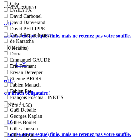
Crise
- (4858 lectures)
DAILYFX
David Carbonel
David Danverand
H16
:
David PHILIPPE
David Renan Images
La crise est (presque) finie, mais ne retenez pas votre souffle.
de Karatcha
DGCIS
- (0 lectures)
Dorra
Emmanuel GAUDE
1 - 25
Eric Fromant
Erwan Dereeper
Etienne BROIS
H16
:
Fabien Manach
Fabien Pot
Un krach obligataire !
François Foschia - INETIS
fross1
- (Note :
4.56
)
Gaël Deballe
Georges Kaplan
H16
:
Gilles Boulet
Gilles Janssen
La crise est (presque) finie, mais ne retenez pas votre souffle.
Gilles Lerat