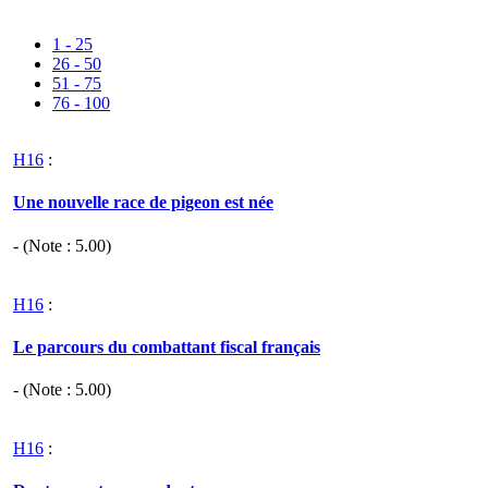
1 - 25
26 - 50
51 - 75
76 - 100
H16
:
Une nouvelle race de pigeon est née
- (Note :
5.00
)
H16
:
Le parcours du combattant fiscal français
- (Note :
5.00
)
H16
: