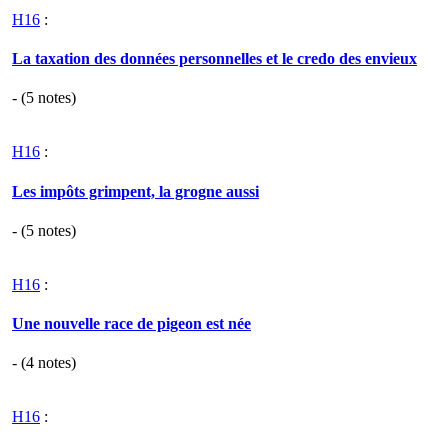
H16
:
La taxation des données personnelles et le credo des envieux
- (
5
notes)
H16
:
Les impôts grimpent, la grogne aussi
- (
5
notes)
H16
:
Une nouvelle race de pigeon est née
- (
4
notes)
H16
: