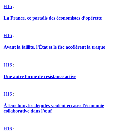
H16
:
La France, ce paradis des économistes d’opérette
H16
:
Avant la faillite, l’État et le fisc accélèrent la traque
H16
:
Une autre forme de résistance active
H16
:
À leur tour, les députés veulent écraser l’économie
collaborative dans l’œuf
H16
: