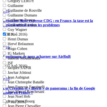
Grégory LEROY
Guillaume
Guillaume de Rouville
H16
:
Guillaume Dumans
Guillaume Ponton
Dépakine, ligne expresse CDG : en France, la taxe est la
Guillaume Rondan
réponse ultime à tous les problèmes
Guy Wagner
- (30 Aoû 2016)
H16
Henri Dumas
Hervé Bréaumon
H16
:
Hugo Cohen
IG Markets
Continuons de nous acharner sur AirBnB
Isabelle Mouilleseaux
ISF
- (15 Aoû 2016)
Jacques SAPIR
Jawhar Jchtioui
Jean Aubignat
H16
:
Jean Christophe Bataille
Jean Francois Faustinelli
Loi Création et « liberté » de panorama : la fin de Google
Jean Marcel Rocchesani
Image en France ?
Jean Noel Heb
Jean Pierre Bourg
- (07 Juil 2016)
Jean Pierre Chevallier