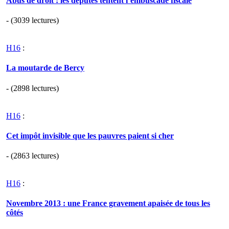
Abus de droit : les députés tentent l’embuscade fiscale
- (3039 lectures)
H16
:
La moutarde de Bercy
- (2898 lectures)
H16
:
Cet impôt invisible que les pauvres paient si cher
- (2863 lectures)
H16
:
Novembre 2013 : une France gravement apaisée de tous les
côtés