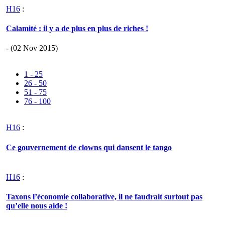
H16
:
Calamité : il y a de plus en plus de riches !
- (02 Nov 2015)
1 - 25
26 - 50
51 - 75
76 - 100
H16
:
Ce gouvernement de clowns qui dansent le tango
H16
:
Taxons l’économie collaborative, il ne faudrait surtout pas
qu’elle nous aide !