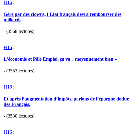
H16
:
Géré par des clowns, l’État français devra rembourser des
milliards
- (3568 lectures)
H16
:
L’économie et Pôle Emploi, ça va « moyennement bien »
- (3553 lectures)
H16
:
Et après l’augmentation d’impôts, parlons de l’épargne dodue
des Français.
- (3530 lectures)
H16
: