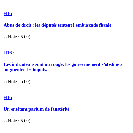
H16
:
Abus de droit : les députés tentent l’embuscade fiscale
- (Note :
5.00
)
H16
:
Les indicateurs sont au rouge. Le gouvernement s’obstine à
augmenter les impôts.
- (Note :
5.00
)
H16
:
Un entêtant parfum de faustérité
- (Note :
5.00
)