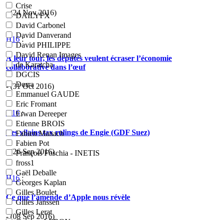
Crise
- (24 Nov 2016)
DAILYFX
David Carbonel
David Danverand
H16
:
David PHILIPPE
David Renan Images
À leur tour, les députés veulent écraser l’économie
de Karatcha
collaborative dans l’œuf
DGCIS
Dorra
- (31 Oct 2016)
Emmanuel GAUDE
Eric Fromant
H16
:
Erwan Dereeper
Etienne BROIS
Les vilains tax rulings de Engie (GDF Suez)
Fabien Manach
Fabien Pot
- (26 Sep 2016)
François Foschia - INETIS
fross1
Gaël Deballe
H16
:
Georges Kaplan
Gilles Boulet
Ce que l’amende d’Apple nous révèle
Gilles Janssen
Gilles Lerat
- (08 Sep 2016)