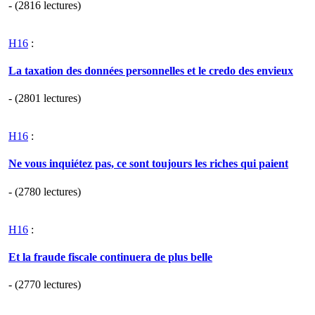
- (2816 lectures)
H16
:
La taxation des données personnelles et le credo des envieux
- (2801 lectures)
H16
:
Ne vous inquiétez pas, ce sont toujours les riches qui paient
- (2780 lectures)
H16
:
Et la fraude fiscale continuera de plus belle
- (2770 lectures)