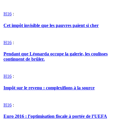
H16
:
Cet impôt invisible que les pauvres paient si cher
H16
:
Pendant que Léonarda occupe la galerie, les coulisses
continuent de brûler.
H16
:
Impôt sur le revenu : complexifions à la source
H16
:
Euro 2016 : l’optimisation fiscale à portée de l’UEFA