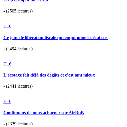
- (2505 lectures)
H16
:
Ce jour de libération fiscale qui enquiquine les étatistes
- (2494 lectures)
H16
:
L’écotaxe fait déjà des dégâts et c’est tant mieux
- (2441 lectures)
H16
:
Continuons de nous acharner sur AirBnB
- (2339 lectures)