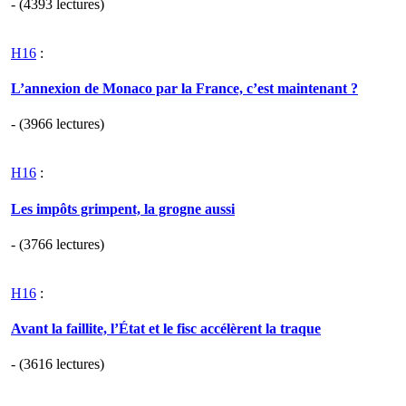
- (4393 lectures)
H16
:
L’annexion de Monaco par la France, c’est maintenant ?
- (3966 lectures)
H16
:
Les impôts grimpent, la grogne aussi
- (3766 lectures)
H16
:
Avant la faillite, l’État et le fisc accélèrent la traque
- (3616 lectures)