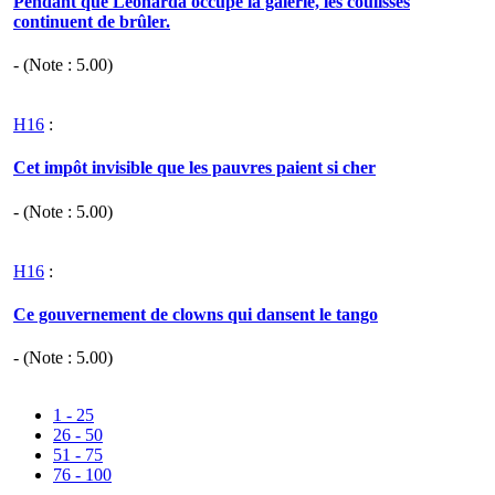
Pendant que Léonarda occupe la galerie, les coulisses
continuent de brûler.
- (Note :
5.00
)
H16
:
Cet impôt invisible que les pauvres paient si cher
- (Note :
5.00
)
H16
:
Ce gouvernement de clowns qui dansent le tango
- (Note :
5.00
)
1 - 25
26 - 50
51 - 75
76 - 100