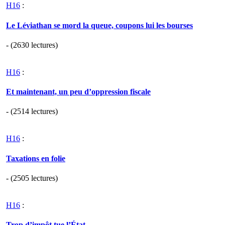
H16
:
Le Léviathan se mord la queue, coupons lui les bourses
- (2630 lectures)
H16
:
Et maintenant, un peu d’oppression fiscale
- (2514 lectures)
H16
:
Taxations en folie
- (2505 lectures)
H16
:
Trop d’impôt tue l’État