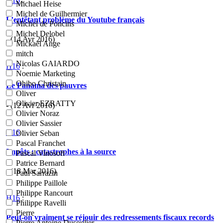
H16
:
Michael Heise
Michel de Guilhermier
L’entêtant problème du Youtube français
Michel de Poncins
Michel Delobel
- (14 Avr 2016)
Mickaël Ange
mitch
Nicolas GAIARDO
H16
:
Noemie Marketing
Ohibo Christain
Le Panama des pauvres
Oliver
Olivier EZRATTY
- (12 Avr 2016)
Olivier Noraz
Olivier Sassier
H16
:
Olivier Seban
Pascal Franchet
Impôts : catastrophes à la source
Pascal Vinosoft
Patrice Bernard
- (18 Mar 2016)
Paul Sarrazin
Philippe Paillole
Philippe Rancourt
H16
:
Philippe Ravelli
Pierre
Peut-on vraiment se réjouir des redressements fiscaux records
Pierre Antoine Dusoulier