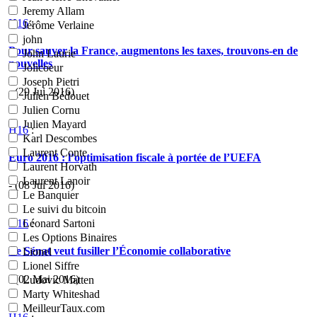
Jeremy Allam
H16
:
Jérôme Verlaine
john
Pour sauver la France, augmentons les taxes, trouvons-en de
John Laurie
nouvelles
Jolicoeur
Joseph Pietri
- (29 Jui 2016)
Julien Bédouet
Julien Cornu
Julien Mayard
H16
:
Karl Descombes
Laurent Conte
Euro 2016 : l’optimisation fiscale à portée de l’UEFA
Laurent Horvath
Laurent Lanoir
- (08 Jui 2016)
Le Banquier
Le suivi du bitcoin
H16
:
Léonard Sartoni
Les Options Binaires
Le Sénat veut fusiller l’Économie collaborative
Lionel
Lionel Siffre
- (02 Mai 2016)
Ludovic Matten
Marty Whiteshad
MeilleurTaux.com