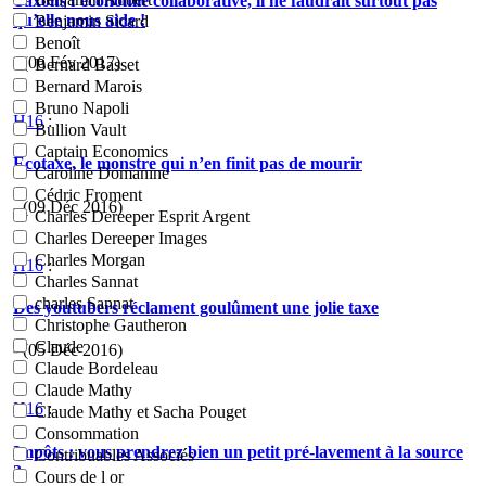
Taxons l’économie collaborative, il ne faudrait surtout pas
qu’elle nous aide !
Benjamin Sicard
Benoît
- (06 Fév 2017)
Bernard Basset
Bernard Marois
Bruno Napoli
H16
:
Bullion Vault
Captain Economics
Écotaxe, le monstre qui n’en finit pas de mourir
Caroline Domanine
Cédric Froment
- (09 Déc 2016)
Charles Dereeper Esprit Argent
Charles Dereeper Images
Charles Morgan
H16
:
Charles Sannat
charles Sannat
Des youtubers réclament goulûment une jolie taxe
Christophe Gautheron
Claude
- (05 Déc 2016)
Claude Bordeleau
Claude Mathy
H16
:
Claude Mathy et Sacha Pouget
Consommation
Impôts : vous prendrez bien un petit pré-lavement à la source
Contribuables Associés
?
Cours de l or