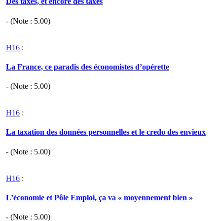
Des taxes, et encore des taxes
- (Note :
5.00
)
H16
:
La France, ce paradis des économistes d’opérette
- (Note :
5.00
)
H16
:
La taxation des données personnelles et le credo des envieux
- (Note :
5.00
)
H16
:
L’économie et Pôle Emploi, ça va « moyennement bien »
- (Note :
5.00
)