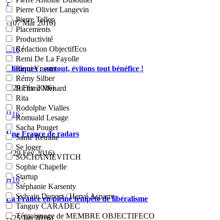
?
Pierre Olivier Langevin
Pierre Tellep
- (07 Mar 2016)
Placements
Productivité
Rédaction ObjectifEco
H16
:
Remi De La Fayolle
Cliniques : surtout, évitons tout bénéfice !
Remi Ynesta
Rémy Silber
- (29 Fév 2016)
Richard Menard
Rita
Rodolphe Vialles
H16
:
Romuald Lesage
Sacha Pouget
Une France de radars
Santé Retraite
Se loger
- (29 Fév 2016)
SOCHANIEVITCH
Sophie Chapelle
Startup
H16
:
Stéphanie Karsenty
Sylvain Duport / Hervé Asparre
La France en pleine tempête de libéralisme
Tanguy CARADEC
Témoignage de MEMBRE OBJECTIFECO
- (25 Jan 2016)