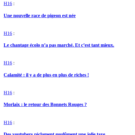
H16
:
Une nouvelle race de pigeon est née
H16
:
Le chantage écolo n’a pas marché. Et c’est tant mieux.
H16
:
Calamité : il y a de plus en plus de riches !
H16
:
Morlaix : le retour des Bonnets Rouges ?
H16
:
Des youtubers réclament goulûment une jolie taxe