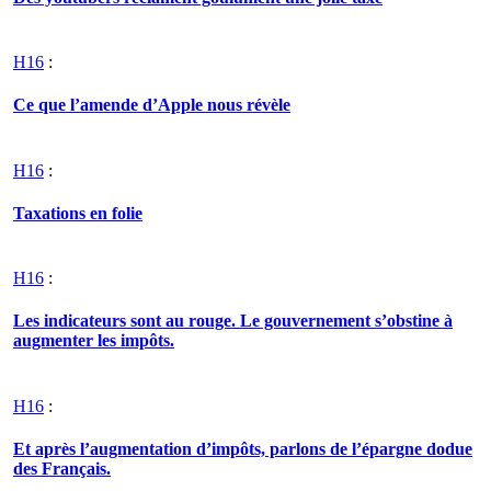
H16
:
Ce que l’amende d’Apple nous révèle
H16
:
Taxations en folie
H16
:
Les indicateurs sont au rouge. Le gouvernement s’obstine à
augmenter les impôts.
H16
:
Et après l’augmentation d’impôts, parlons de l’épargne dodue
des Français.