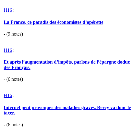
H16
:
La France, ce paradis des économistes d’opérette
- (
9
notes)
H16
:
Et après l’augmentation d’impôts, parlons de l’épargne dodue
des Français.
- (
6
notes)
H16
:
Internet peut provoquer des maladies graves. Bercy va donc le
taxer.
- (
6
notes)