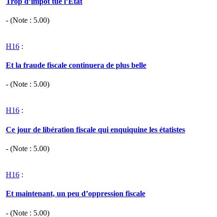
Trop d’impôt tue l’État
- (Note :
5.00
)
H16
:
Et la fraude fiscale continuera de plus belle
- (Note :
5.00
)
H16
:
Ce jour de libération fiscale qui enquiquine les étatistes
- (Note :
5.00
)
H16
:
Et maintenant, un peu d’oppression fiscale
- (Note :
5.00
)