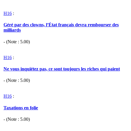
H16
:
Géré par des clowns, l’État français devra rembourser des
milliards
- (Note :
5.00
)
H16
:
Ne vous inquiétez pas, ce sont toujours les riches qui paient
- (Note :
5.00
)
H16
:
Taxations en folie
- (Note :
5.00
)