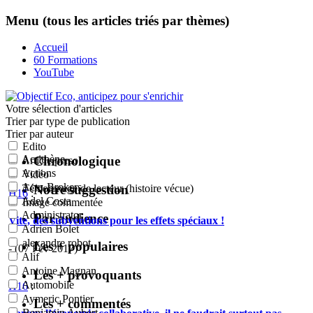
Menu (tous les articles triés par thèmes)
Accueil
60 Formations
YouTube
Votre sélection
d'articles
Trier par type de publication
Trier par auteur
Edito
Acrithène
Chronologique
Article perso
Actions
Vidéo
Actu-Brokers
Notre suggestion
Témoignage de lecteur (histoire vécue)
H16
:
Adel Costa
Image commentée
Administrator
Par audience
Vite, des subventions pour les effets spéciaux !
Adrien Bolet
alexandre robot
Les + populaires
- (07 Fév 2017)
Alif
Antoine Magnan
Les + provoquants
Automobile
H16
:
Aymeric Pontier
Les + commentés
Benjamin Aubert