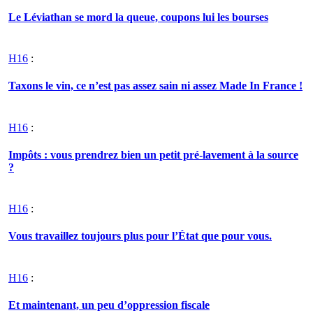
Le Léviathan se mord la queue, coupons lui les bourses
H16
:
Taxons le vin, ce n’est pas assez sain ni assez Made In France !
H16
:
Impôts : vous prendrez bien un petit pré-lavement à la source
?
H16
:
Vous travaillez toujours plus pour l’État que pour vous.
H16
:
Et maintenant, un peu d’oppression fiscale