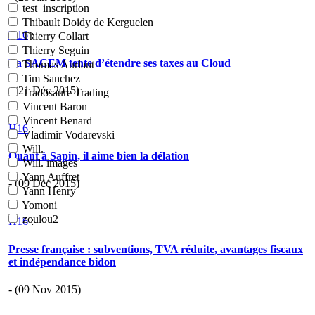
test_inscription
Thibault Doidy de Kerguelen
H16
:
Thierry Collart
Thierry Seguin
La SACEM tente d’étendre ses taxes au Cloud
Thomas Aurlant
Tim Sanchez
- (21 Déc 2015)
Tradosaure Trading
Vincent Baron
Vincent Benard
H16
:
Vladimir Vodarevski
Will.
Quant à Sapin, il aime bien la délation
Will. images
Yann Auffret
- (09 Déc 2015)
Yann Henry
Yomoni
zoulou2
H16
:
Presse française : subventions, TVA réduite, avantages fiscaux
et indépendance bidon
- (09 Nov 2015)