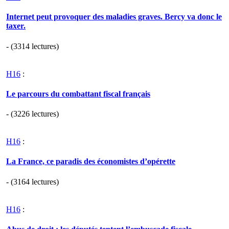
Internet peut provoquer des maladies graves. Bercy va donc le
taxer.
- (3314 lectures)
H16
:
Le parcours du combattant fiscal français
- (3226 lectures)
H16
:
La France, ce paradis des économistes d’opérette
- (3164 lectures)
H16
: