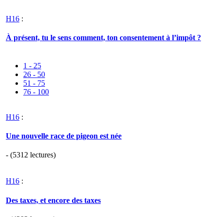
H16
:
À présent, tu le sens comment, ton consentement à l’impôt ?
1 - 25
26 - 50
51 - 75
76 - 100
H16
:
Une nouvelle race de pigeon est née
- (5312 lectures)
H16
:
Des taxes, et encore des taxes