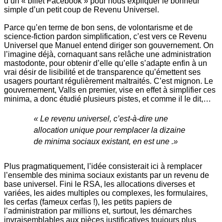
d’un « billet Facebook » pour nous expliquer le bonheur
simple d’un petit coup de Revenu Universel.
Parce qu’en terme de bon sens, de volontarisme et de
science-fiction pardon simplification, c’est vers ce Revenu
Universel que Manuel entend diriger son gouvernement. On
l’imagine déjà, cornaquant sans relâche une administration
mastodonte, pour obtenir d’elle qu’elle s’adapte enfin à un
vrai désir de lisibilité et de transparence qu’émettent ses
usagers pourtant régulièrement maltraités. C’est mignon. Le
gouvernement, Valls en premier, vise en effet à simplifier ces
minima, a donc étudié plusieurs pistes, et comme il le dit,…
« Le revenu universel, c’est-à-dire une
allocation unique pour remplacer la dizaine
de minima sociaux existant, en est une .»
Plus pragmatiquement, l’idée consisterait ici à remplacer
l’ensemble des minima sociaux existants par un revenu de
base universel. Fini le RSA, les allocations diverses et
variées, les aides multiples ou complexes, les formulaires,
les cerfas (fameux cerfas !), les petits papiers de
l’administration par millions et, surtout, les démarches
invraisemblables aux pièces justificatives toujours plus