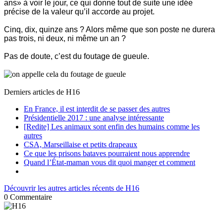
ans» à voir le jour, ce qui donne tout de suite une idée
précise de la valeur qu’il accorde au projet.
Cinq, dix, quinze ans ? Alors même que son poste ne durera
pas trois, ni deux, ni même un an ?
Pas de doute, c’est du foutage de gueule.
Derniers articles de
H16
En France, il est interdit de se passer des autres
Présidentielle 2017 : une analyse intéressante
[Redite] Les animaux sont enfin des humains comme les
autres
CSA, Marseillaise et petits drapeaux
Ce que les prisons bataves pourraient nous apprendre
Quand l’État-maman vous dit quoi manger et comment
Découvrir les autres articles récents de H16
0
Commentaire