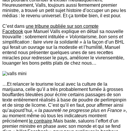
Heureusement, Valls, toujours aussi fermement premier
ministre, a trouvé un petit sujet histoire d’occuper un peu les
médias : le revenu universel. Et ça tombe bien, il est pour.
C’est dans
une tribune publiée sur son compte
Facebook
que Manuel Valls explique en détail sa nouvelle
trouvaille : sobrement intitulée
« Volontarisme, bon sens et
simplification : faire vivre la solidarité »
à la façon d’un BHL
qui ferait un ouvrage sur la modestie et l’humilité, Manuel
entend nous présenter quelques unes de ses recettes
miracles pour redresser le pays, améliorer le vivrensemble,
louanger les bons petits plats de chez nous…
…Et relancer le tourisme local avec la culture de la
marijuana, celle qu’il a très probablement fumée à grosses
bouffardes bleutées pour écrire certains passages de son
texte entièrement réalisés à base de poudre de perlimpinpin
et de sirop de licorne. C’est qu’il en faut, pour affirmer ainsi
qu’aujourd’hui,
« la pauvreté ne progresse plus en France »
,
au moment même où tous les indicateurs montrent
précisément
le contraire
.Mais baste, saluons l’effort d’un
premier ministre en phase avec son monde et qui se fend