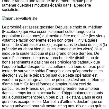
l’odeur rance d’une tactique de dernière minute pour
ramener quelques moutons égarés dans la bergerie
socialiste.
Le procédé est assez grossier. Depuis le choix du médium
(Facebook) qui vise essentiellement cette frange de la
population (les jeunes) qui mérite d’être mobilisée (les vieux
votant de façon cohérente et en bon ordre, il n’y a guère
besoin de s’adresser à eux), jusque dans le choix du sujet (la
précarité touchant bien plus les jeunes que les vieux), tout
indique la seule tactique et pas grand chose derrière. De
surcroît, comment ne pas rapprocher cette distribution de
bons sentiments à pas cher des précédents cadeaux que
l’équipe hollandesque fait actuellement à tours de bras pour
tenter de sauver le soldat François alors qu’approchent les
élections ?Dès le départ, on sait que cette opération est
vouée au patouillage artistique puisque c’est une « réforme
d’ampleur ». Or, les réformes d’ampleurs ont ceci de
particulier, en France, de justement prendre leur ampleur
dans le temps tout en accouchant d’hippopotames mutants
qui alourdissent encore un peu plus l’existant. Dans le cas
qui nous occupe, le fier Manuel a d’ailleurs déclaré que ce
revenu universel pourrait mettre «cinq ans, dix ans ou quinze