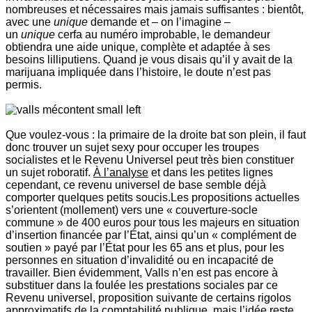
nombreuses et nécessaires mais jamais suffisantes : bientôt,
avec une
unique
demande et – on l’imagine –
un
unique
cerfa au numéro improbable, le demandeur
obtiendra une aide unique, complète et adaptée à ses
besoins lilliputiens. Quand je vous disais qu’il y avait de la
marijuana impliquée dans l’histoire, le doute n’est pas
permis.
Que voulez-vous : la primaire de la droite bat son plein, il faut
donc trouver un sujet sexy pour occuper les troupes
socialistes et le Revenu Universel peut très bien constituer
un sujet roboratif.
À l’analyse
et dans les petites lignes
cependant, ce revenu universel de base semble déjà
comporter quelques petits soucis.Les propositions actuelles
s’orientent (mollement) vers une « couverture-socle
commune » de 400 euros pour tous les majeurs en situation
d’insertion financée par l’État, ainsi qu’un « complément de
soutien » payé par l’État pour les 65 ans et plus, pour les
personnes en situation d’invalidité ou en incapacité de
travailler. Bien évidemment, Valls n’en est pas encore à
substituer dans la foulée les prestations sociales par ce
Revenu universel, proposition suivante de certains rigolos
approximatifs de la comptabilité publique, mais l’idée reste