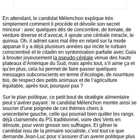
En attendant, le candidat Mélenchon explique très
simplement comment il procède et dévoile son secret
minceur : avec quelques dés de concombre, de tomate, de
verdure diverse et d’avocat, il ajoute une céréale miracle, le
quinoa. Oh, il admet sans mal être en retard sur la mode
apparue il y a déjà plusieurs années qui incite le rurbain
conscientisé et le citadin en syntonisation parfaite avec Gaïa
à brouter joyeusement
la pseudo-céréale
venue des hauts
plateaux d’Amérique du Sud, mais après tout, s’il aime ça et
qu’en plus, cela lui permet de faire passer quelques
messages subconscients en terme d’écologie, de nourriture
bio, de respect des petits animaux et de l’agriculture
équitable, après tout, pourquoi pas ?
Sur le plan politique, ce petit bout de stratégie alimentaire
peut s’avérer payant : le candidat Mélenchon montre ainsi se
soucier d’une poignée de ces thèmes chers à
une
certaine
gauche, celle qui pourrait bien quitter les rangs
déjà clairsemés du PS traditionnel, voire des Verts en
déroute, pour venir grossir ses suffrages. Et gêner le
candidat issu de la primaire socialiste, c’est tout ce que
demande Jean-Luc pour s’assurer d’un avenir politique plus