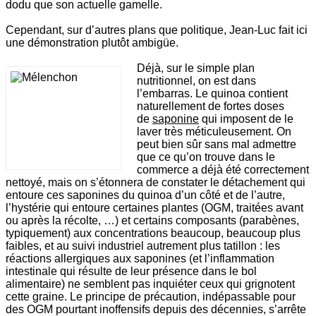
dodu que son actuelle gamelle.
Cependant, sur d’autres plans que politique, Jean-Luc fait ici
une démonstration plutôt ambigüe.
Déjà, sur le simple plan
nutritionnel, on est dans
l’embarras. Le quinoa contient
naturellement de fortes doses
de
saponine
qui imposent de le
laver très méticuleusement. On
peut bien sûr sans mal admettre
que ce qu’on trouve dans le
commerce a déjà été correctement
nettoyé, mais on s’étonnera de constater le détachement qui
entoure ces saponines du quinoa d’un côté et de l’autre,
l’hystérie qui entoure certaines plantes (OGM, traitées avant
ou après la récolte, …) et certains composants (parabènes,
typiquement) aux concentrations beaucoup, beaucoup plus
faibles, et au suivi industriel autrement plus tatillon : les
réactions allergiques aux saponines (et l’inflammation
intestinale qui résulte de leur présence dans le bol
alimentaire) ne semblent pas inquiéter ceux qui grignotent
cette graine. Le principe de précaution, indépassable pour
des OGM pourtant inoffensifs depuis des décennies, s’arrête