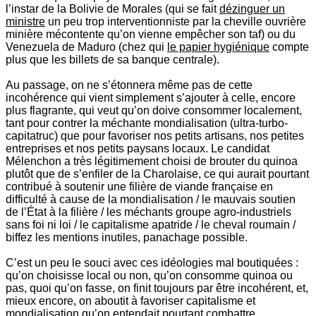
l’instar de la Bolivie de Morales (qui se fait
dézinguer un
ministre
un peu trop interventionniste par la cheville ouvrière
minière mécontente qu’on vienne empêcher son taf) ou du
Venezuela de Maduro (chez qui
le papier hygiénique
compte
plus que les billets de sa banque centrale).
Au passage, on ne s’étonnera même pas de cette
incohérence qui vient simplement s’ajouter à celle, encore
plus flagrante, qui veut qu’on doive consommer localement,
tant pour contrer la méchante mondialisation (ultra-turbo-
capitatruc) que pour favoriser nos petits artisans, nos petites
entreprises et nos petits paysans locaux. Le candidat
Mélenchon a très légitimement choisi de brouter du quinoa
plutôt que de s’enfiler de la Charolaise, ce qui aurait pourtant
contribué à soutenir une filière de viande française en
difficulté à cause de la mondialisation / le mauvais soutien
de l’État à la filière / les méchants groupe agro-industriels
sans foi ni loi / le capitalisme apatride / le cheval roumain /
biffez les mentions inutiles, panachage possible.
C’est un peu le souci avec ces idéologies mal boutiquées :
qu’on choisisse local ou non, qu’on consomme quinoa ou
pas, quoi qu’on fasse, on finit toujours par être incohérent, et,
mieux encore, on aboutit à favoriser capitalisme et
mondialisation qu’on entendait pourtant combattre