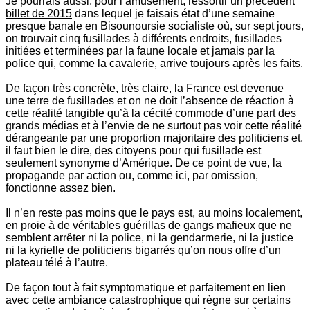
Je pourrais aussi, pour l’amusement, ressortir
un précédent
billet de 2015
dans lequel je faisais état d’une semaine
presque banale en Bisounoursie socialiste où, sur sept jours,
on trouvait cinq fusillades à différents endroits, fusillades
initiées et terminées par la faune locale et jamais par la
police qui, comme la cavalerie, arrive toujours après les faits.
De façon très concrète, très claire, la France est devenue
une terre de fusillades et on ne doit l’absence de réaction à
cette réalité tangible qu’à la cécité commode d’une part des
grands médias et à l’envie de ne surtout pas voir cette réalité
dérangeante par une proportion majoritaire des politiciens et,
il faut bien le dire, des citoyens pour qui fusillade est
seulement synonyme d’Amérique. De ce point de vue, la
propagande par action ou, comme ici, par omission,
fonctionne assez bien.
Il n’en reste pas moins que le pays est, au moins localement,
en proie à de véritables guérillas de gangs mafieux que ne
semblent arrêter ni la police, ni la gendarmerie, ni la justice
ni la kyrielle de politiciens bigarrés qu’on nous offre d’un
plateau télé à l’autre.
De façon tout à fait symptomatique et parfaitement en lien
avec cette ambiance catastrophique qui règne sur certains