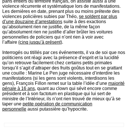
pans entiers du territoire français, on assiste aussi à une
violence récurrente et systématique lors de manifestations.
Les dernières en date, prenant plus ou moins prétexte des
violences policières subies par Théo,
se soldent par plus
d’une douzaine d’arrestations
suite à des exactions
qu’absolument rien ne justifie, de la même façon
qu’absolument rien ne justifie d’aller brûler les voitures
personnelles de policiers qui n’ont rien à voir avec
l’affaire
(cinq jusqu’à présent)
.
Interrogés ou titillés par ces événements, il va de soi que nos
politiciens ont réagi avec la présence d’esprit et la lucidité
qu’on retrouve facilement chez certains petits primates
lorsqu’il s’agit d’attraper des fruits goûtus tout en se grattant
une couille : Marine Le Pen juge nécessaire d’interdire les
manifestations (si les gens sont violents, interdisons les
gens), François Fillon remet sur la table l’idée d’une
majorité
pénale à 16 ans
, quant au clown qui sévit encore comme
président et à son factotum en plastique qui lui sert de
ministre de l’Intérieur, ils n’ont rien trouvé de mieux qu’à se
taper une
petite opération de communication
personnelle
aussi putassière qu’hypocrite.