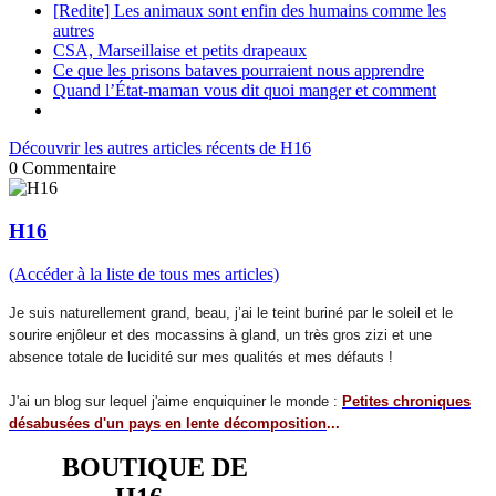
[Redite] Les animaux sont enfin des humains comme les
autres
CSA, Marseillaise et petits drapeaux
Ce que les prisons bataves pourraient nous apprendre
Quand l’État-maman vous dit quoi manger et comment
Découvrir les autres articles récents de H16
0
Commentaire
H16
(Accéder à la liste de tous mes articles)
Je suis naturellement grand, beau, j’ai le teint buriné par le soleil et le
sourire enjôleur et des mocassins à gland, un très gros zizi et une
absence totale de lucidité sur mes qualités et mes défauts !
J'ai un blog sur lequel j'aime enquiquiner le monde :
Petites chroniques
désabusées d'un pays en lente décomposition
...
BOUTIQUE DE