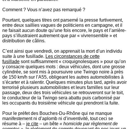
Comment ? Vous n’avez pas remarqué ?
Pourtant, quelques titres ont parsemé la presse furtivement,
entre deux saillies vagues de politiciens en campagne, et il
ne faisait aucun doute qu’une fois encore, le pays et l’arrière-
pays s’illustraient autrement que par « vivrensemble » et
distribution de câlins.
C’est ainsi que vendredi, on apprenait la mort d’un individu
suite à une fusillade.
Les circonstances de cette
fusillade
sont suffisamment « croquignolesques » pour qu’on
y consacre quelques mots : deux véhicules, dont une grosse
cylindrée, se sont mis à poursuivre une Twingo noire à près
de 150 km/h sur l’A55, obligeant les autres automobilistes à
s’écarter et à ralentir. Quelques minutes plus tard, après avoir
terrorisé plusieurs automobilistes et leurs familles sur leur
passage, deux des trois véhicules se retrouveront sur le toit,
le conducteur de la Twingo sera abattu puis carbonisé par
les occupants du troisième véhicule qui prendront la fuite.
Pour le préfet des Bouches-Du-Rhône qui ne manque
manifestement ni d’aplomb ni d’inventivité, tout ceci se
résume à –
je cite
– un bête
« homicide par règlement de
comptes »
, le règlement de compte devenant de nos jours un