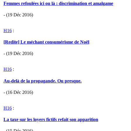
Femmes refoulées ici ou là : discrimination et amalgame
- (19 Déc 2016)
H16
:
[Redite] Le méchant consumérisme de Noël
- (19 Déc 2016)
H16
:
Au-delà de la propagande. Ou presque.
- (16 Déc 2016)
H16
:
La taxe sur les loyers fictifs refait son apparition
- (15 Déc 2016)