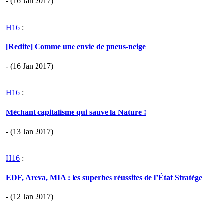
- (16 Jan 2017)
H16
:
[Redite] Comme une envie de pneus-neige
- (16 Jan 2017)
H16
:
Méchant capitalisme qui sauve la Nature !
- (13 Jan 2017)
H16
:
EDF, Areva, MIA : les superbes réussites de l’État Stratège
- (12 Jan 2017)