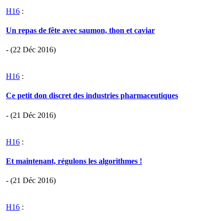
H16
:
Un repas de fête avec saumon, thon et caviar
- (22 Déc 2016)
H16
:
Ce petit don discret des industries pharmaceutiques
- (21 Déc 2016)
H16
:
Et maintenant, régulons les algorithmes !
- (21 Déc 2016)
H16
: