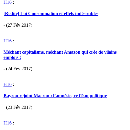
H16
:
[Redite] Loi Consommation et effets indésirables
- (27 Fév 2017)
H16
:
Méchant capitalisme, méchant Amazon qui crée de vilains
emplois !
- (24 Fév 2017)
H16
:
Bayrou rejoint Macron : l’amnésie, ce fléau politique
- (23 Fév 2017)
H16
: