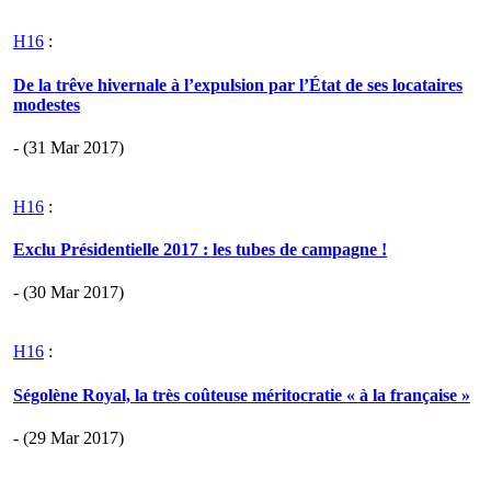
H16
:
De la trêve hivernale à l’expulsion par l’État de ses locataires
modestes
- (31 Mar 2017)
H16
:
Exclu Présidentielle 2017 : les tubes de campagne !
- (30 Mar 2017)
H16
:
Ségolène Royal, la très coûteuse méritocratie « à la française »
- (29 Mar 2017)