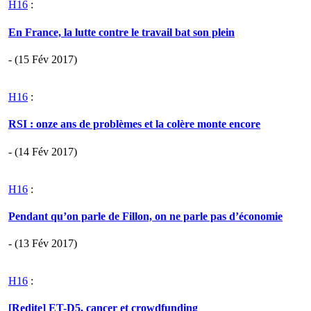
H16
:
En France, la lutte contre le travail bat son plein
- (15 Fév 2017)
H16
:
RSI : onze ans de problèmes et la colère monte encore
- (14 Fév 2017)
H16
:
Pendant qu’on parle de Fillon, on ne parle pas d’économie
- (13 Fév 2017)
H16
:
[Redite] ET-D5, cancer et crowdfunding