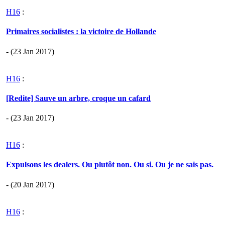
H16
:
Primaires socialistes : la victoire de Hollande
- (23 Jan 2017)
H16
:
[Redite] Sauve un arbre, croque un cafard
- (23 Jan 2017)
H16
:
Expulsons les dealers. Ou plutôt non. Ou si. Ou je ne sais pas.
- (20 Jan 2017)
H16
: