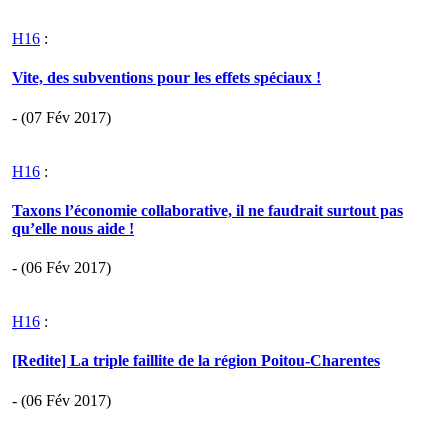
H16
:
Vite, des subventions pour les effets spéciaux !
- (07 Fév 2017)
H16
:
Taxons l’économie collaborative, il ne faudrait surtout pas
qu’elle nous aide !
- (06 Fév 2017)
H16
:
[Redite] La triple faillite de la région Poitou-Charentes
- (06 Fév 2017)