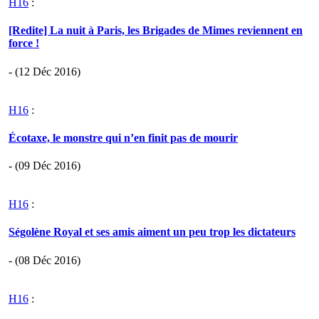
H16
:
[Redite] La nuit à Paris, les Brigades de Mimes reviennent en
force !
- (12 Déc 2016)
H16
:
Écotaxe, le monstre qui n’en finit pas de mourir
- (09 Déc 2016)
H16
:
Ségolène Royal et ses amis aiment un peu trop les dictateurs
- (08 Déc 2016)
H16
: