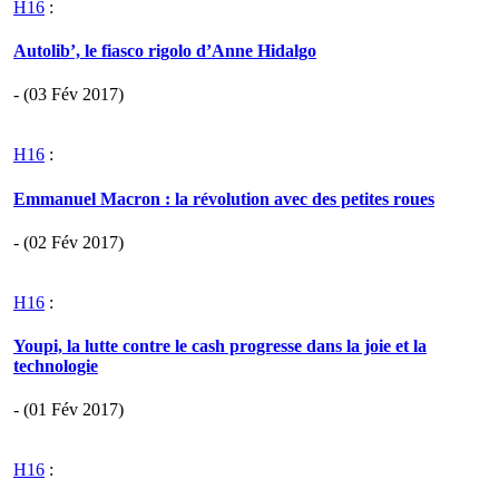
H16
:
Autolib’, le fiasco rigolo d’Anne Hidalgo
- (03 Fév 2017)
H16
:
Emmanuel Macron : la révolution avec des petites roues
- (02 Fév 2017)
H16
:
Youpi, la lutte contre le cash progresse dans la joie et la
technologie
- (01 Fév 2017)
H16
: