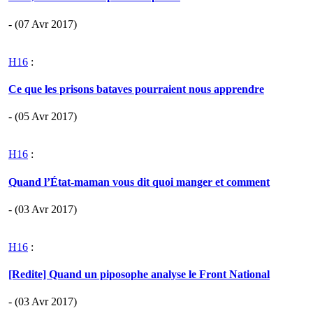
- (07 Avr 2017)
H16
:
Ce que les prisons bataves pourraient nous apprendre
- (05 Avr 2017)
H16
:
Quand l’État-maman vous dit quoi manger et comment
- (03 Avr 2017)
H16
:
[Redite] Quand un piposophe analyse le Front National
- (03 Avr 2017)