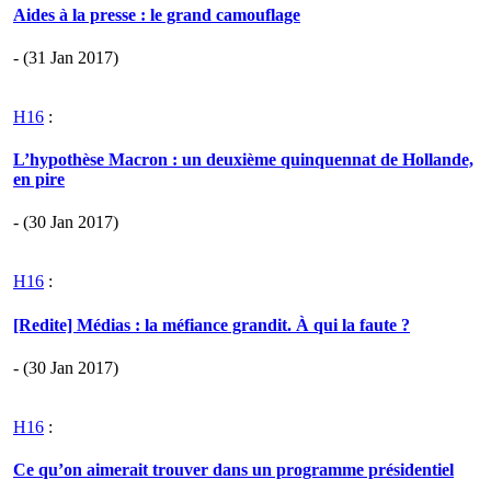
Aides à la presse : le grand camouflage
- (31 Jan 2017)
H16
:
L’hypothèse Macron : un deuxième quinquennat de Hollande,
en pire
- (30 Jan 2017)
H16
:
[Redite] Médias : la méfiance grandit. À qui la faute ?
- (30 Jan 2017)
H16
:
Ce qu’on aimerait trouver dans un programme présidentiel