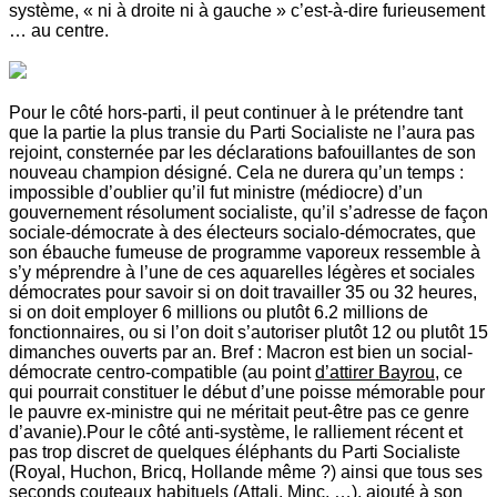
système, « ni à droite ni à gauche » c’est-à-dire furieusement
… au centre.
Pour le côté hors-parti, il peut continuer à le prétendre tant
que la partie la plus transie du Parti Socialiste ne l’aura pas
rejoint, consternée par les déclarations bafouillantes de son
nouveau champion désigné. Cela ne durera qu’un temps :
impossible d’oublier qu’il fut ministre (médiocre) d’un
gouvernement résolument socialiste, qu’il s’adresse de façon
sociale-démocrate à des électeurs socialo-démocrates, que
son ébauche fumeuse de programme vaporeux ressemble à
s’y méprendre à l’une de ces aquarelles légères et sociales
démocrates pour savoir si on doit travailler 35 ou 32 heures,
si on doit employer 6 millions ou plutôt 6.2 millions de
fonctionnaires, ou si l’on doit s’autoriser plutôt 12 ou plutôt 15
dimanches ouverts par an. Bref : Macron est bien un social-
démocrate centro-compatible (au point
d’attirer Bayrou
, ce
qui pourrait constituer le début d’une poisse mémorable pour
le pauvre ex-ministre qui ne méritait peut-être pas ce genre
d’avanie).Pour le côté anti-système, le ralliement récent et
pas trop discret de quelques éléphants du Parti Socialiste
(Royal, Huchon, Bricq, Hollande même ?) ainsi que tous ses
seconds couteaux habituels (Attali,
Minc
, …), ajouté à son