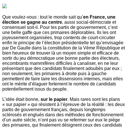
Que voulez-vous : tout le monde sait qu’
en France, une
élection se gagne au centre
, aussi social-démocrate et
consensuel soit-il. Pour les partis de gouvernement, c’est
une belle gaffe que ces primaires déplorables. Ils les ont
joyeusement organisées, trop contents de court-circuiter
enfin le principe de l’élection présidentielle tel qu’envisagée
par De Gaulle dans la constitution de la Vème République et
bien heureux de trouver là un moyen simple et efficace de
sortir du jeu démocratique une bonne partie des électeurs,
encombrants mammifères difficiles à canaliser, en ne leur
présentant que des candidats finalement adoubés par eux ;
non seulement, les primaires à droite puis à gauche
permettent de faire taire les dissensions internes, mais elles
ont le mérite d’élaguer fortement le nombre de candidats
potentiellement issus du peuple.
L’idée était bonne,
sur le papier
. Mais rares sont les plans
« sur papier » qui résistent à l’épreuve de la réalité : les deux
partis de gouvernement français, depuis longtemps
sclérosés et englués dans des méthodes de fonctionnement
d’un autre siècle, n’ont pas vu se refermer sur eux le piège
des primaires, qui finalement désignent ceux des candidats