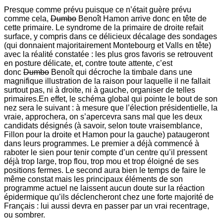
Presque comme prévu puisque ce n’était guère prévu
comme cela,
Dumbo
Benoît Hamon arrive donc en tête de
cette primaire. Le syndrome de la primaire de droite refait
surface, y compris dans ce délicieux décalage des sondages
(qui donnaient majoritairement Montebourg et Valls en tête)
avec la réalité constatée : les plus gros favoris se retrouvent
en posture délicate, et, contre toute attente, c’est
donc
Dumbo
Benoît qui décroche la timbale dans une
magnifique illustration de la raison pour laquelle il ne fallait
surtout pas, ni à droite, ni à gauche, organiser de telles
primaires.En effet, le schéma global qui pointe le bout de son
nez sera le suivant : à mesure que l’élection présidentielle, la
vraie, approchera, on s’apercevra sans mal que les deux
candidats désignés (à savoir, selon toute vraisemblance,
Fillon pour la droite et Hamon pour la gauche) pataugeront
dans leurs programmes. Le premier a déjà commencé à
raboter le sien pour tenir compte d’un centre qu’il pressent
déjà trop large, trop flou, trop mou et trop éloigné de ses
positions fermes. Le second aura bien le temps de faire le
même constat mais les principaux éléments de son
programme actuel ne laissent aucun doute sur la réaction
épidermique qu’ils déclencheront chez une forte majorité de
Français : lui aussi devra en passer par un vrai recentrage,
ou sombrer.