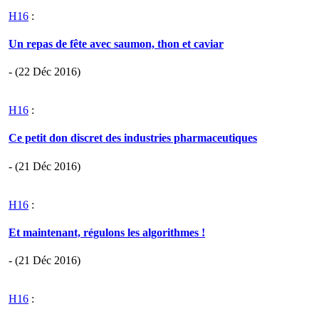
H16
:
Un repas de fête avec saumon, thon et caviar
- (22 Déc 2016)
H16
:
Ce petit don discret des industries pharmaceutiques
- (21 Déc 2016)
H16
:
Et maintenant, régulons les algorithmes !
- (21 Déc 2016)
H16
: