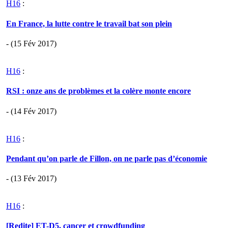
H16
:
En France, la lutte contre le travail bat son plein
- (15 Fév 2017)
H16
:
RSI : onze ans de problèmes et la colère monte encore
- (14 Fév 2017)
H16
:
Pendant qu’on parle de Fillon, on ne parle pas d’économie
- (13 Fév 2017)
H16
:
[Redite] ET-D5, cancer et crowdfunding