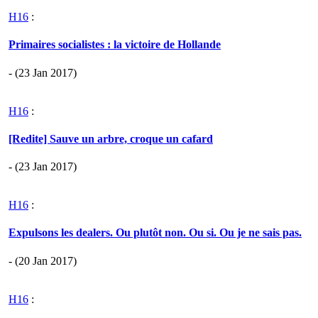
H16
:
Primaires socialistes : la victoire de Hollande
- (23 Jan 2017)
H16
:
[Redite] Sauve un arbre, croque un cafard
- (23 Jan 2017)
H16
:
Expulsons les dealers. Ou plutôt non. Ou si. Ou je ne sais pas.
- (20 Jan 2017)
H16
: