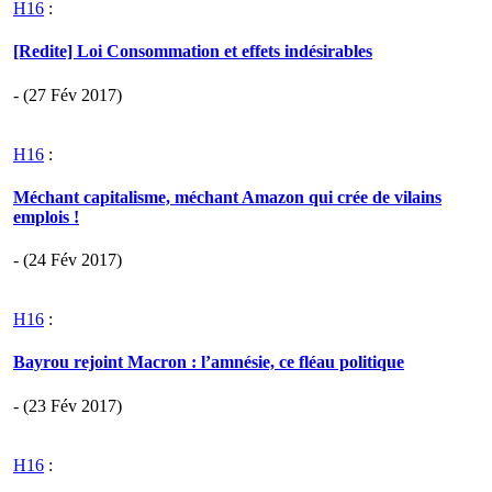
H16
:
[Redite] Loi Consommation et effets indésirables
- (27 Fév 2017)
H16
:
Méchant capitalisme, méchant Amazon qui crée de vilains
emplois !
- (24 Fév 2017)
H16
:
Bayrou rejoint Macron : l’amnésie, ce fléau politique
- (23 Fév 2017)
H16
: