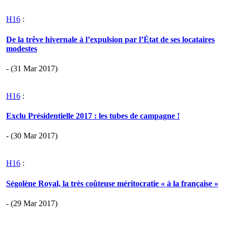
H16
:
De la trêve hivernale à l’expulsion par l’État de ses locataires
modestes
- (31 Mar 2017)
H16
:
Exclu Présidentielle 2017 : les tubes de campagne !
- (30 Mar 2017)
H16
:
Ségolène Royal, la très coûteuse méritocratie « à la française »
- (29 Mar 2017)