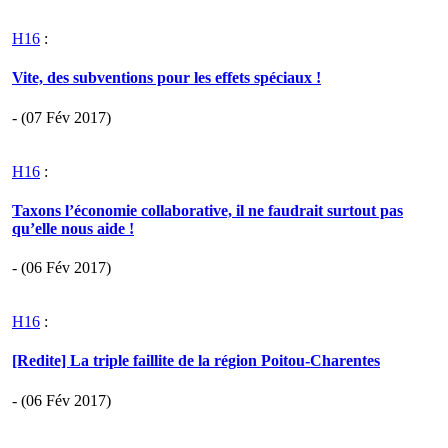
H16
:
Vite, des subventions pour les effets spéciaux !
- (07 Fév 2017)
H16
:
Taxons l’économie collaborative, il ne faudrait surtout pas
qu’elle nous aide !
- (06 Fév 2017)
H16
:
[Redite] La triple faillite de la région Poitou-Charentes
- (06 Fév 2017)