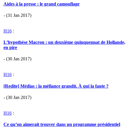
Aides à la presse : le grand camouflage
- (31 Jan 2017)
H16
:
L’hypothèse Macron : un deuxième quinquennat de Hollande,
en pire
- (30 Jan 2017)
H16
:
[Redite] Médias : la méfiance grandit. À qui la faute ?
- (30 Jan 2017)
H16
:
Ce qu’on aimerait trouver dans un programme présidentiel