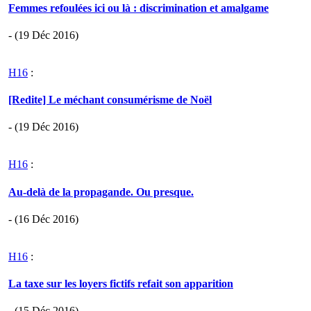
Femmes refoulées ici ou là : discrimination et amalgame
- (19 Déc 2016)
H16
:
[Redite] Le méchant consumérisme de Noël
- (19 Déc 2016)
H16
:
Au-delà de la propagande. Ou presque.
- (16 Déc 2016)
H16
:
La taxe sur les loyers fictifs refait son apparition
- (15 Déc 2016)