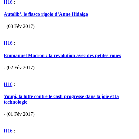
H16
:
Autolib’, le fiasco rigolo d’Anne Hidalgo
- (03 Fév 2017)
H16
:
Emmanuel Macron : la révolution avec des petites roues
- (02 Fév 2017)
H16
:
Youpi, la lutte contre le cash progresse dans la joie et la
technologie
- (01 Fév 2017)
H16
: