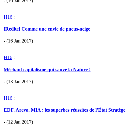
- (16 Jan 2017)
H16
:
[Redite] Comme une envie de pneus-neige
- (16 Jan 2017)
H16
:
Méchant capitalisme qui sauve la Nature !
- (13 Jan 2017)
H16
:
EDF, Areva, MIA : les superbes réussites de l’État Stratège
- (12 Jan 2017)