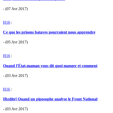
- (07 Avr 2017)
H16
:
Ce que les prisons bataves pourraient nous apprendre
- (05 Avr 2017)
H16
:
Quand l’État-maman vous dit quoi manger et comment
- (03 Avr 2017)
H16
:
[Redite] Quand un piposophe analyse le Front National
- (03 Avr 2017)