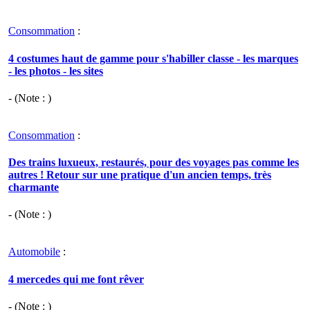
Consommation
:
4 costumes haut de gamme pour s'habiller classe - les marques
- les photos - les sites
- (Note : )
Consommation
:
Des trains luxueux, restaurés, pour des voyages pas comme les
autres ! Retour sur une pratique d'un ancien temps, très
charmante
- (Note : )
Automobile
:
4 mercedes qui me font rêver
- (Note : )