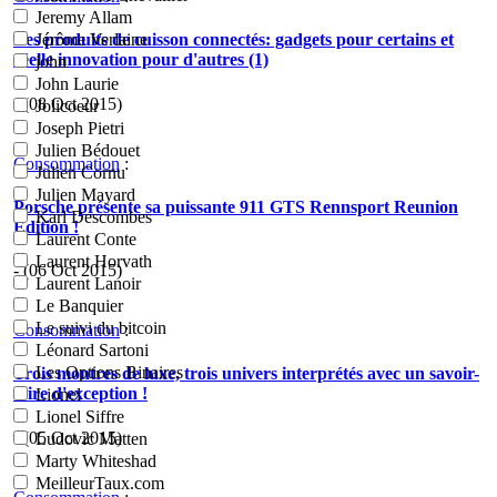
Jeremy Allam
Les produits de cuisson connectés: gadgets pour certains et
Jérôme Verlaine
réelle innovation pour d'autres (1)
john
John Laurie
- (08 Oct 2015)
Jolicoeur
Joseph Pietri
Julien Bédouet
Consommation
:
Julien Cornu
Julien Mayard
Porsche présente sa puissante 911 GTS Rennsport Reunion
Karl Descombes
Edition !
Laurent Conte
Laurent Horvath
- (06 Oct 2015)
Laurent Lanoir
Le Banquier
Le suivi du bitcoin
Consommation
:
Léonard Sartoni
Les Options Binaires
Trois montres de luxe, trois univers interprétés avec un savoir-
faire d'exception !
Lionel
Lionel Siffre
- (05 Oct 2015)
Ludovic Matten
Marty Whiteshad
MeilleurTaux.com