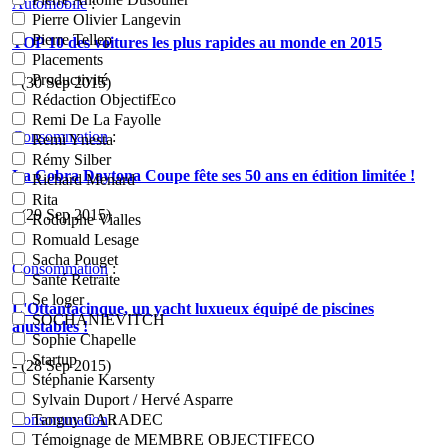
Automobile
:
Pierre Olivier Langevin
Pierre Tellep
TOP 10 des voitures les plus rapides au monde en 2015
Placements
Productivité
- (30 Sep 2015)
Rédaction ObjectifEco
Remi De La Fayolle
Consommation
:
Remi Ynesta
Rémy Silber
La Cobra Daytona Coupe fête ses 50 ans en édition limitée !
Richard Menard
Rita
- (29 Sep 2015)
Rodolphe Vialles
Romuald Lesage
Sacha Pouget
Consommation
:
Santé Retraite
Se loger
L'Ottantacinque, un yacht luxueux équipé de piscines
SOCHANIEVITCH
ajustables !
Sophie Chapelle
Startup
- (28 Sep 2015)
Stéphanie Karsenty
Sylvain Duport / Hervé Asparre
Consommation
:
Tanguy CARADEC
Témoignage de MEMBRE OBJECTIFECO