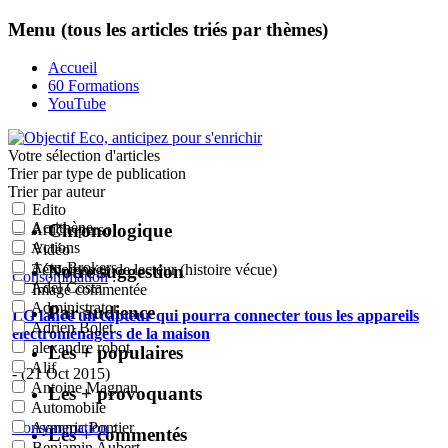
Menu (tous les articles triés par thèmes)
Accueil
60 Formations
YouTube
Votre sélection
d'articles
Trier par type de publication
Trier par auteur
Edito
Acrithène
Chronologique
Article perso
Actions
Vidéo
Actu-Brokers
Notre suggestion
Témoignage de lecteur (histoire vécue)
Consommation
:
Adel Costa
Image commentée
Administrator
Par audience
LG lance un capteur qui pourra connecter tous les appareils
Adrien Bolet
électroménagers de la maison
alexandre robot
Les + populaires
Alif
- (21 Oct 2015)
Antoine Magnan
Les + provoquants
Automobile
Consommation
:
Aymeric Pontier
Les + commentés
Benjamin Aubert