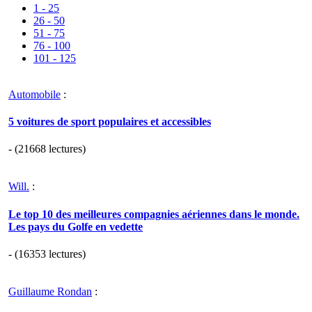
1 - 25
26 - 50
51 - 75
76 - 100
101 - 125
Automobile
:
5 voitures de sport populaires et accessibles
- (21668 lectures)
Will.
:
Le top 10 des meilleures compagnies aériennes dans le monde.
Les pays du Golfe en vedette
- (16353 lectures)
Guillaume Rondan
: