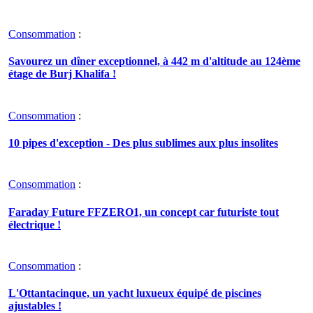
Consommation
:
Savourez un dîner exceptionnel, à 442 m d'altitude au 124ème
étage de Burj Khalifa !
Consommation
:
10 pipes d'exception - Des plus sublimes aux plus insolites
Consommation
:
Faraday Future FFZERO1, un concept car futuriste tout
électrique !
Consommation
:
L'Ottantacinque, un yacht luxueux équipé de piscines
ajustables !