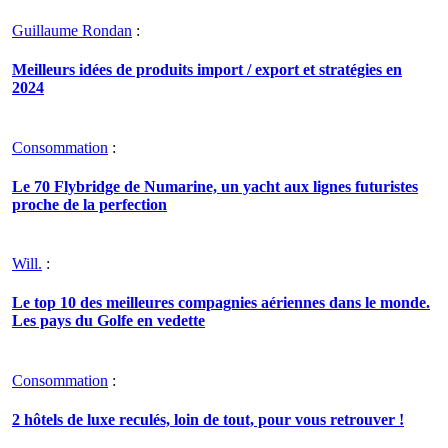
Guillaume Rondan
:
Meilleurs idées de produits import / export et stratégies en
2024
Consommation
:
Le 70 Flybridge de Numarine, un yacht aux lignes futuristes
proche de la perfection
Will.
:
Le top 10 des meilleures compagnies aériennes dans le monde.
Les pays du Golfe en vedette
Consommation
:
2 hôtels de luxe reculés, loin de tout, pour vous retrouver !