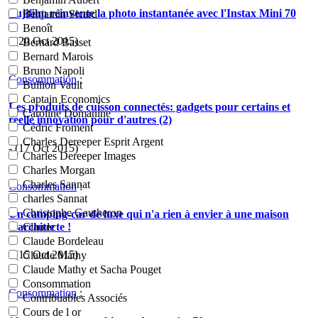
Fujifilm réinvente la photo instantanée avec l'Instax Mini 70
Benjamin Sicard
Benoît
- (20 Oct 2015)
Bernard Basset
Bernard Marois
Bruno Napoli
Consommation
:
Bullion Vault
Captain Economics
Les produits de cuisson connectés: gadgets pour certains et
Caroline Domanine
réelle innovation pour d'autres (2)
Cédric Froment
Charles Dereeper Esprit Argent
- (17 Oct 2015)
Charles Dereeper Images
Charles Morgan
Charles Sannat
Consommation
:
charles Sannat
Christophe Gautheron
Un camping-car de luxe qui n'a rien à envier à une maison
d'architecte !
Claude
Claude Bordeleau
- (15 Oct 2015)
Claude Mathy
Claude Mathy et Sacha Pouget
Consommation
Consommation
:
Contribuables Associés
Cours de l or