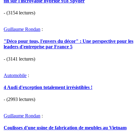
fin sur l'incroyable hybride 918 Spyder
- (3154 lectures)
Guillaume Rondan
:
"Déco pour tous, l'envers du décor" : Une perspective pour les
leaders d'entreprise par France 5
- (3141 lectures)
Automobile
:
4 Audi d'exception totalement irrésistibles !
- (2993 lectures)
Guillaume Rondan
:
Coulisses d'une usine de fabrication de meubles au Vietnam