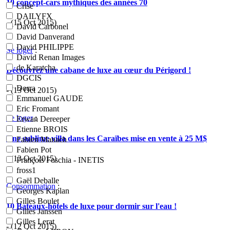
10 concept-cars mythiques des années 70
Crise
DAILYFX
- (15 Oct 2015)
David Carbonel
David Danverand
David PHILIPPE
Se loger
:
David Renan Images
de Karatcha
Découvrez une cabane de luxe au cœur du Périgord !
DGCIS
Dorra
- (13 Oct 2015)
Emmanuel GAUDE
Eric Fromant
Se loger
:
Erwan Dereeper
Etienne BROIS
Une sublime villa dans les Caraïbes mise en vente à 25 M$
Fabien Manach
Fabien Pot
- (13 Oct 2015)
François Foschia - INETIS
fross1
Gaël Deballe
Consommation
:
Georges Kaplan
Gilles Boulet
10 Bateaux-hôtels de luxe pour dormir sur l'eau !
Gilles Janssen
Gilles Lerat
- (12 Oct 2015)