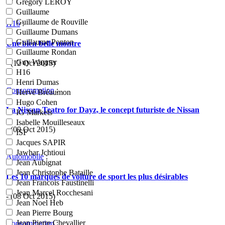
Grégory LEROY
Guillaume
Guillaume de Rouville
H16
:
Guillaume Dumans
Guillaume Ponton
Une bien belle montre
Guillaume Rondan
Guy Wagner
- (12 Oct 2015)
H16
Henri Dumas
Consommation
:
Hervé Bréaumon
Hugo Cohen
La Nissan Teatro for Dayz, le concept futuriste de Nissan
IG Markets
Isabelle Mouilleseaux
- (09 Oct 2015)
ISF
Jacques SAPIR
Jawhar Jchtioui
Automobile
:
Jean Aubignat
Jean Christophe Bataille
Les 10 marques de voiture de sport les plus désirables
Jean Francois Faustinelli
Jean Marcel Rocchesani
- (08 Oct 2015)
Jean Noel Heb
Jean Pierre Bourg
Jean Pierre Chevallier
Consommation
: