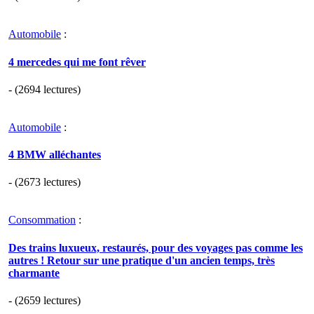
Automobile
:
4 mercedes qui me font rêver
- (2694 lectures)
Automobile
:
4 BMW alléchantes
- (2673 lectures)
Consommation
:
Des trains luxueux, restaurés, pour des voyages pas comme les
autres ! Retour sur une pratique d'un ancien temps, très
charmante
- (2659 lectures)