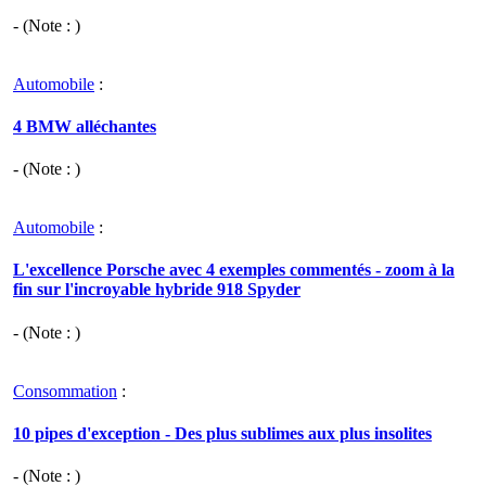
- (Note : )
Automobile
:
4 BMW alléchantes
- (Note : )
Automobile
:
L'excellence Porsche avec 4 exemples commentés - zoom à la
fin sur l'incroyable hybride 918 Spyder
- (Note : )
Consommation
:
10 pipes d'exception - Des plus sublimes aux plus insolites
- (Note : )