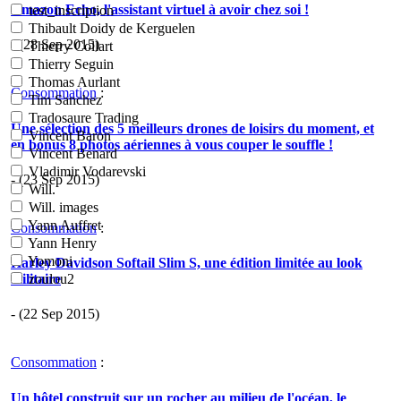
Amazon Echo, l'assistant virtuel à avoir chez soi !
test_inscription
Thibault Doidy de Kerguelen
- (28 Sep 2015)
Thierry Collart
Thierry Seguin
Thomas Aurlant
Consommation
:
Tim Sanchez
Tradosaure Trading
Une sélection des 5 meilleurs drones de loisirs du moment, et
Vincent Baron
en bonus 8 photos aériennes à vous couper le souffle !
Vincent Benard
Vladimir Vodarevski
- (23 Sep 2015)
Will.
Will. images
Yann Auffret
Consommation
:
Yann Henry
Yomoni
Harley Davidson Softail Slim S, une édition limitée au look
militaire
zoulou2
- (22 Sep 2015)
Consommation
:
Un hôtel construit sur un rocher au milieu de l'océan, le