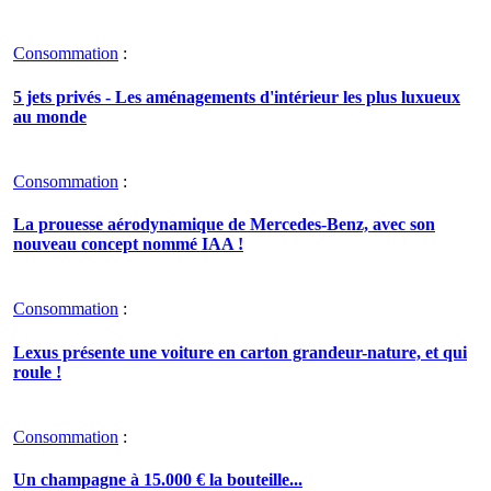
Consommation
:
5 jets privés - Les aménagements d'intérieur les plus luxueux
au monde
Consommation
:
La prouesse aérodynamique de Mercedes-Benz, avec son
nouveau concept nommé IAA !
Consommation
:
Lexus présente une voiture en carton grandeur-nature, et qui
roule !
Consommation
:
Un champagne à 15.000 € la bouteille...