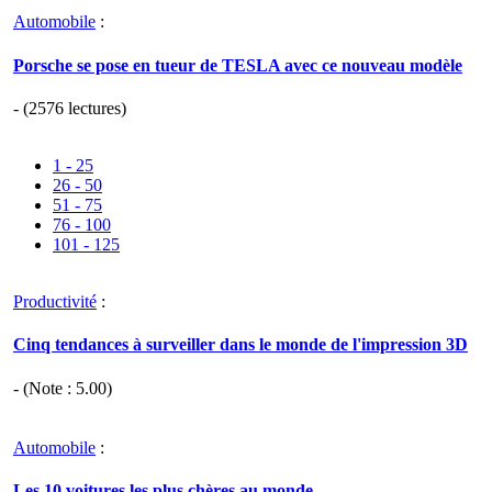
Automobile
:
Porsche se pose en tueur de TESLA avec ce nouveau modèle
- (2576 lectures)
1 - 25
26 - 50
51 - 75
76 - 100
101 - 125
Productivité
:
Cinq tendances à surveiller dans le monde de l'impression 3D
- (Note :
5.00
)
Automobile
:
Les 10 voitures les plus chères au monde