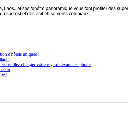
e, Laos...et ses fenêtre panoramique vous font profiter des sup
du sud-est et des embellisements coloniaux.
ion d'hôtels uniques !
lars !
 vous allez changer votre regard devant ces photos
’océan
que !