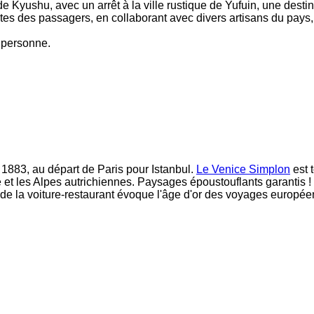
 de Kyushu,
avec un arrêt à la ville rustique de Yufuin, une des
es des passagers, en collaborant avec divers artisans du pays, 
r personne.
 1883, au départ de Paris pour Istanbul.
Le Venice Simplon
est 
e et les Alpes autrichiennes. Paysages époustouflants garantis !
que de la voiture-restaurant évoque l'âge d'or des voyages europ