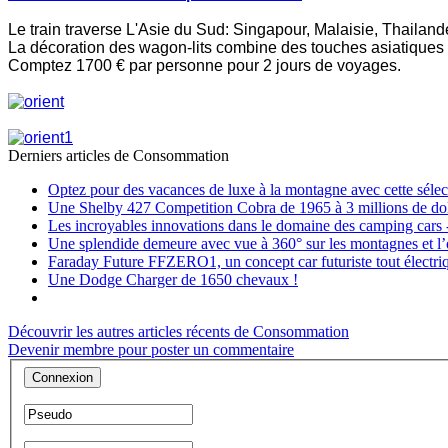
Le train traverse L'Asie du Sud: Singapour, Malaisie, Thailand
La décoration des wagon-lits combine des touches asiatiques 
Comptez 1700 € par personne pour 2 jours de voyages.
Derniers articles de
Consommation
Optez pour des vacances de luxe à la montagne avec cette sélect
Une Shelby 427 Competition Cobra de 1965 à 3 millions de dol
Les incroyables innovations dans le domaine des camping cars -
Une splendide demeure avec vue à 360° sur les montagnes et l
Faraday Future FFZERO1, un concept car futuriste tout électri
Une Dodge Charger de 1650 chevaux !
Découvrir les autres articles récents de Consommation
Devenir membre pour poster un commentaire