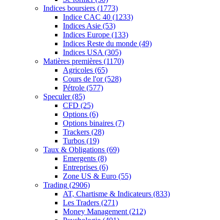
Indices boursiers
(1773)
Indice CAC 40
(1233)
Indices Asie
(53)
Indices Europe
(133)
Indices Reste du monde
(49)
Indices USA
(305)
Matières premières
(1170)
Agricoles
(65)
Cours de l'or
(528)
Pétrole
(577)
Speculer
(85)
CFD
(25)
Options
(6)
Options binaires
(7)
Trackers
(28)
Turbos
(19)
Taux & Obligations
(69)
Emergents
(8)
Entreprises
(6)
Zone US & Euro
(55)
Trading
(2906)
AT, Chartisme & Indicateurs
(833)
Les Traders
(271)
Money Management
(212)