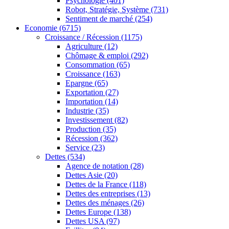
Psychologie
(401)
Robot, Stratégie, Système
(731)
Sentiment de marché
(254)
Economie
(6715)
Croissance / Récession
(1175)
Agriculture
(12)
Chômage & emploi
(292)
Consommation
(65)
Croissance
(163)
Epargne
(65)
Exportation
(27)
Importation
(14)
Industrie
(35)
Investissement
(82)
Production
(35)
Récession
(362)
Service
(23)
Dettes
(534)
Agence de notation
(28)
Dettes Asie
(20)
Dettes de la France
(118)
Dettes des entreprises
(13)
Dettes des ménages
(26)
Dettes Europe
(138)
Dettes USA
(97)