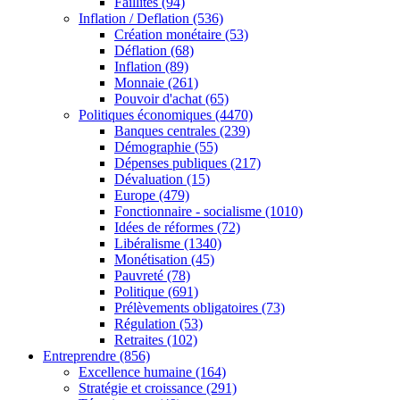
Faillites
(94)
Inflation / Deflation
(536)
Création monétaire
(53)
Déflation
(68)
Inflation
(89)
Monnaie
(261)
Pouvoir d'achat
(65)
Politiques économiques
(4470)
Banques centrales
(239)
Démographie
(55)
Dépenses publiques
(217)
Dévaluation
(15)
Europe
(479)
Fonctionnaire - socialisme
(1010)
Idées de réformes
(72)
Libéralisme
(1340)
Monétisation
(45)
Pauvreté
(78)
Politique
(691)
Prélèvements obligatoires
(73)
Régulation
(53)
Retraites
(102)
Entreprendre
(856)
Excellence humaine
(164)
Stratégie et croissance
(291)