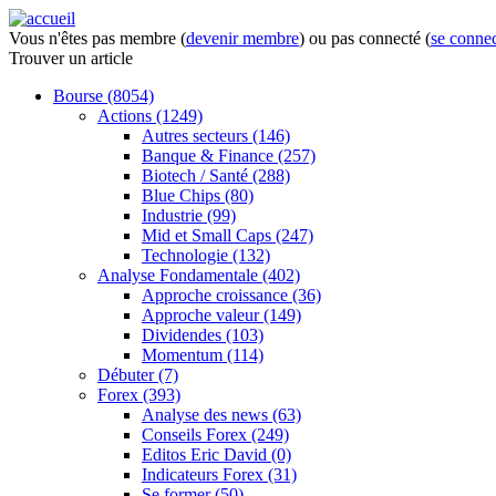
Vous n'êtes pas membre (
devenir membre
) ou pas connecté (
se connec
Trouver
un article
Bourse
(8054)
Actions
(1249)
Autres secteurs
(146)
Banque & Finance
(257)
Biotech / Santé
(288)
Blue Chips
(80)
Industrie
(99)
Mid et Small Caps
(247)
Technologie
(132)
Analyse Fondamentale
(402)
Approche croissance
(36)
Approche valeur
(149)
Dividendes
(103)
Momentum
(114)
Débuter
(7)
Forex
(393)
Analyse des news
(63)
Conseils Forex
(249)
Editos Eric David
(0)
Indicateurs Forex
(31)
Se former
(50)