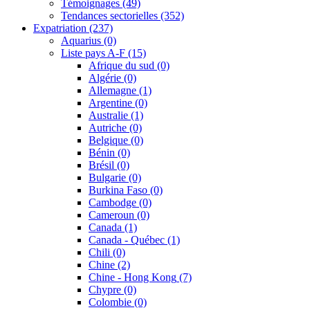
Témoignages
(49)
Tendances sectorielles
(352)
Expatriation
(237)
Aquarius
(0)
Liste pays A-F
(15)
Afrique du sud
(0)
Algérie
(0)
Allemagne
(1)
Argentine
(0)
Australie
(1)
Autriche
(0)
Belgique
(0)
Bénin
(0)
Brésil
(0)
Bulgarie
(0)
Burkina Faso
(0)
Cambodge
(0)
Cameroun
(0)
Canada
(1)
Canada - Québec
(1)
Chili
(0)
Chine
(2)
Chine - Hong Kong
(7)
Chypre
(0)
Colombie
(0)