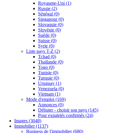
Royaume-Uni
(1)
Russie
(2)
Sénégal
(0)
Singapour
(0)
Slovaquie
(0)
Slovénie
(0)
Suède
(0)
Suisse
(0)
Syrie
(0)
Liste pays T-Z
(2)
Tchad
(0)
Thaïlande
(0)
Togo
(0)
Tunisie
(0)
Turquie
(0)
Uruguay
(1)
Venezuela
(0)
Vietnam
(1)
Mode d'emploi
(169)
Annonces
(0)
Débuter - choisir son pays
(145)
Pour expatriés confirmés
(24)
Images
(3048)
Immobilier
(1137)
Business de l'immobilier
(680)