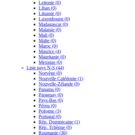
Lettonie
(0)
Liban
(0)
Lituanie
(0)
Luxembourg
(0)
Madagascar
(0)
Malaisie
(0)
Mali
(0)
Malte
(0)
Maroc
(0)
Maurice
(4)
Mauritanie
(0)
Mexique
(0)
Liste pays N-S
(44)
Norvège
(0)
Nouvelle Calédonie
(1)
Nouvelle-Zélande
(0)
Panama
(0)
Paraguay
(0)
Pays-Bas
(0)
Pérou
(0)
Pologne
(3)
Portugal
(0)
Rép. Dominicaine
(1)
Rép. Tchèque
(0)
Roumanie
(36)