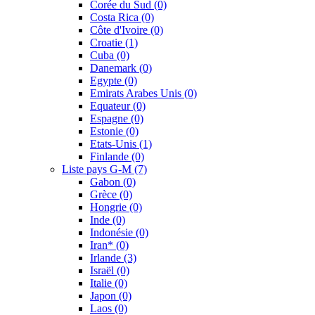
Corée du Sud
(0)
Costa Rica
(0)
Côte d'Ivoire
(0)
Croatie
(1)
Cuba
(0)
Danemark
(0)
Egypte
(0)
Emirats Arabes Unis
(0)
Equateur
(0)
Espagne
(0)
Estonie
(0)
Etats-Unis
(1)
Finlande
(0)
Liste pays G-M
(7)
Gabon
(0)
Grèce
(0)
Hongrie
(0)
Inde
(0)
Indonésie
(0)
Iran*
(0)
Irlande
(3)
Israël
(0)
Italie
(0)
Japon
(0)
Laos
(0)