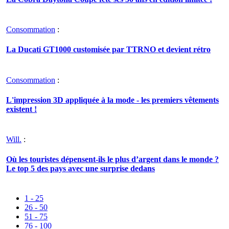
Consommation
:
La Ducati GT1000 customisée par TTRNO et devient rétro
Consommation
:
L'impression 3D appliquée à la mode - les premiers vêtements
existent !
Will.
:
Où les touristes dépensent-ils le plus d’argent dans le monde ?
Le top 5 des pays avec une surprise dedans
1 - 25
26 - 50
51 - 75
76 - 100