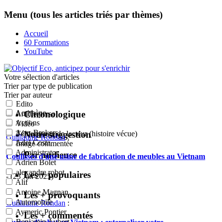
Menu (tous les articles triés par thèmes)
Accueil
60 Formations
YouTube
Votre sélection
d'articles
Trier par type de publication
Trier par auteur
Edito
Acrithène
Chronologique
Article perso
Actions
Vidéo
Actu-Brokers
Notre suggestion
Témoignage de lecteur (histoire vécue)
Guillaume Rondan
:
Adel Costa
Image commentée
Administrator
Par audience
Coulisses d'une usine de fabrication de meubles au Vietnam
Adrien Bolet
alexandre robot
Les + populaires
- (23 Jan 2025)
Alif
Antoine Magnan
Les + provoquants
Automobile
Guillaume Rondan
:
Aymeric Pontier
Les + commentés
Benjamin Aubert