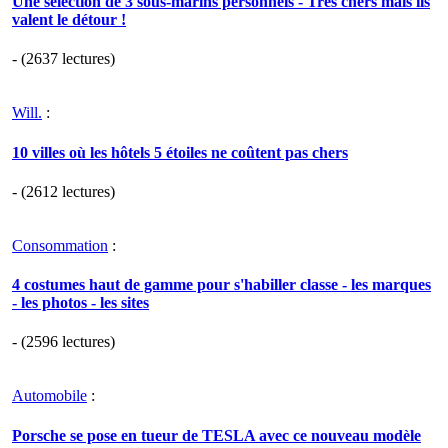
Une sélection de 3 sous-marins personnels - Très chers mais ils
valent le détour !
- (2637 lectures)
Will.
:
10 villes où les hôtels 5 étoiles ne coûtent pas chers
- (2612 lectures)
Consommation
:
4 costumes haut de gamme pour s'habiller classe - les marques
- les photos - les sites
- (2596 lectures)
Automobile
:
Porsche se pose en tueur de TESLA avec ce nouveau modèle