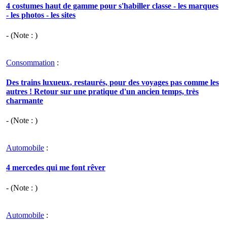
4 costumes haut de gamme pour s'habiller classe - les marques
- les photos - les sites
- (Note : )
Consommation
:
Des trains luxueux, restaurés, pour des voyages pas comme les
autres ! Retour sur une pratique d'un ancien temps, très
charmante
- (Note : )
Automobile
:
4 mercedes qui me font rêver
- (Note : )
Automobile
: