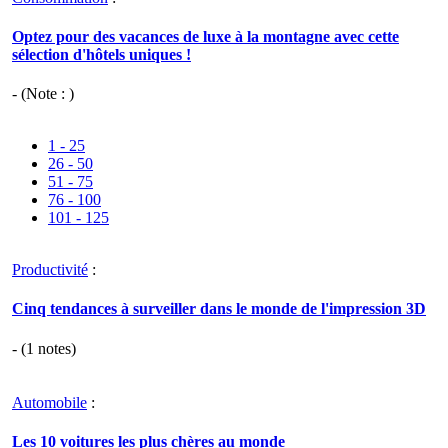
Optez pour des vacances de luxe à la montagne avec cette
sélection d'hôtels uniques !
- (Note : )
1 - 25
26 - 50
51 - 75
76 - 100
101 - 125
Productivité
:
Cinq tendances à surveiller dans le monde de l'impression 3D
- (
1
notes)
Automobile
:
Les 10 voitures les plus chères au monde