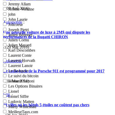
Jeremy Allam
- (08 Aoû 2016)
Jérôme Verlaine
john
John Laurie
Automobile
:
Jolicoeur
Joseph Pietri
Une nouvelle voiture de luxe à 2M$ qui dispute les
Julien Bédouet
performances de la Bugatti CHIRON
Julien Cornu
Julien Mayard
- (29 Mar 2016)
Karl Descombes
Laurent Conte
Laurent Horvath
Automobile
:
Laurent Lanoir
Le Banquier
Le come-back de la Porsche 911 est programmé pour 2017
Le suivi du bitcoin
- (14 Mar 2016)
Léonard Sartoni
Les Options Binaires
Lionel
Will.
:
Lionel Siffre
Ludovic Matten
10 villes où les hôtels 5 étoiles ne coûtent pas chers
Marty Whiteshad
MeilleurTaux.com