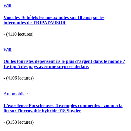
Will.
:
Voici les 16 hôtels les mieux notés sur 10 ans par les
internautes de TRIPADVISOR
- (4110 lectures)
Will.
:
Où les touristes dépensent-ils le plus d’argent dans le monde ?
Le top 5 des pays avec une surprise dedans
- (4106 lectures)
Automobile
:
L'excellence Porsche avec 4 exemples commentés - zoom à la
fin sur l'incroyable hybride 918 Spyder
- (3153 lectures)