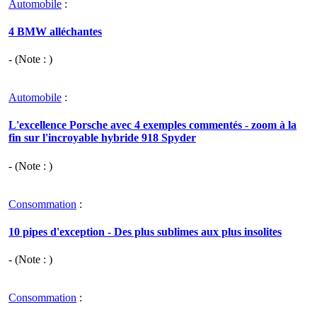
Automobile
:
4 BMW alléchantes
- (Note : )
Automobile
:
L'excellence Porsche avec 4 exemples commentés - zoom à la
fin sur l'incroyable hybride 918 Spyder
- (Note : )
Consommation
:
10 pipes d'exception - Des plus sublimes aux plus insolites
- (Note : )
Consommation
: