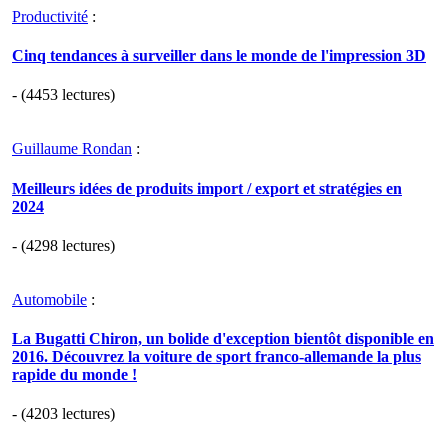
Productivité
:
Cinq tendances à surveiller dans le monde de l'impression 3D
- (4453 lectures)
Guillaume Rondan
:
Meilleurs idées de produits import / export et stratégies en
2024
- (4298 lectures)
Automobile
:
La Bugatti Chiron, un bolide d'exception bientôt disponible en
2016. Découvrez la voiture de sport franco-allemande la plus
rapide du monde !
- (4203 lectures)