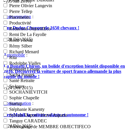
- (05 Jan 2016)
Pierre Olivier Langevin
Pierre Tellep
Consommation
:
Placements
Productivité
Une Dodge Charger de 1650 chevaux !
Rédaction ObjectifEco
Remi De La Fayolle
- (28 Déc 2015)
Remi Ynesta
Rémy Silber
Richard Menard
Automobile
:
Rita
Rodolphe Vialles
La Bugatti Chiron, un bolide d'exception bientôt disponible en
Romuald Lesage
2016. Découvrez la voiture de sport franco-allemande la plus
Sacha Pouget
rapide du monde !
Santé Retraite
Se loger
- (24 Déc 2015)
SOCHANIEVITCH
Sophie Chapelle
Consommation
:
Startup
Stéphanie Karsenty
AeroMobil, la voiture volante et autonome !
Sylvain Duport / Hervé Asparre
Tanguy CARADEC
- (24 Déc 2015)
Témoignage de MEMBRE OBJECTIFECO