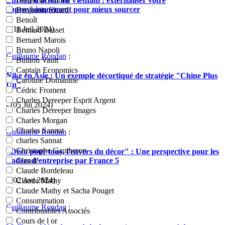
Bureau d'achat au Vietnam : externaliser votre
approvisionnement pour mieux sourcer
Benjamin Sicard
Benoît
- (11 Juil 2024)
Bernard Basset
Bernard Marois
Bruno Napoli
Guillaume Rondan
:
Bullion Vault
Captain Economics
Nike en Asie : Un exemple décortiqué de stratégie "Chine Plus
Caroline Domanine
Un"
Cédric Froment
Charles Dereeper Esprit Argent
- (05 Jui 2024)
Charles Dereeper Images
Charles Morgan
Charles Sannat
Guillaume Rondan
:
charles Sannat
Christophe Gautheron
"Déco pour tous, l'envers du décor" : Une perspective pour les
leaders d'entreprise par France 5
Claude
Claude Bordeleau
- (02 Avr 2024)
Claude Mathy
Claude Mathy et Sacha Pouget
Consommation
Guillaume Rondan
:
Contribuables Associés
Cours de l or