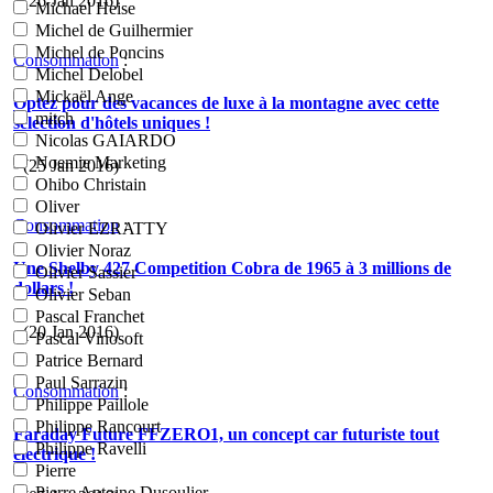
- (26 Jan 2016)
Michael Heise
Michel de Guilhermier
Michel de Poncins
Consommation
:
Michel Delobel
Mickaël Ange
Optez pour des vacances de luxe à la montagne avec cette
mitch
sélection d'hôtels uniques !
Nicolas GAIARDO
Noemie Marketing
- (25 Jan 2016)
Ohibo Christain
Oliver
Consommation
:
Olivier EZRATTY
Olivier Noraz
Une Shelby 427 Competition Cobra de 1965 à 3 millions de
Olivier Sassier
dollars !
Olivier Seban
Pascal Franchet
- (20 Jan 2016)
Pascal Vinosoft
Patrice Bernard
Paul Sarrazin
Consommation
:
Philippe Paillole
Philippe Rancourt
Faraday Future FFZERO1, un concept car futuriste tout
Philippe Ravelli
électrique !
Pierre
Pierre Antoine Dusoulier