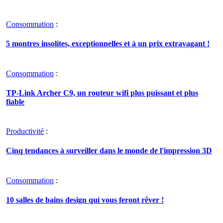
Consommation
:
5 montres insolites, exceptionnelles et à un prix extravagant !
Consommation
:
TP-Link Archer C9, un routeur wifi plus puissant et plus
fiable
Productivité
:
Cinq tendances à surveiller dans le monde de l'impression 3D
Consommation
:
10 salles de bains design qui vous feront rêver !