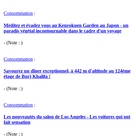
Consommation
:
Méditez et évadez vous au Kenrokuen Garden au Japon - un
paradis végétal incontournable dans le cadre d'un voyage
- (Note : )
Consommation
:
Savourez un dîner exceptionnel, à 442 m d'altitude au 124ème
étage de Burj Khalifa !
- (Note : )
Consommation
:
Les nouveautés du salon de Los Angeles - Les voitures qui ont
fait sensation
- (Note : )