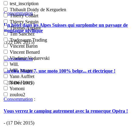
test_inscription
Thibault Doidy de Kerguelen
Consommation
:
Thierry Collart
Thierry Seguin
Un hôtel dans les Alpes Suisses qui surplombe un paysage de
Thomas Aurlant
montagne idyllique
Tim Sanchez
Tradosaure Trading
- (22 Déc 2015)
Vincent Baron
Vincent Benard
Vladimir Vodarevski
Consommation
:
Will.
Will. images
Saroléa Manx 7, une moto 100% belge... et électrique !
Yann Auffret
Yann Henry
- (18 Déc 2015)
Yomoni
zoulou2
Consommation
:
Vous verrez le camping autrement avec la remorque Opéra !
- (17 Déc 2015)