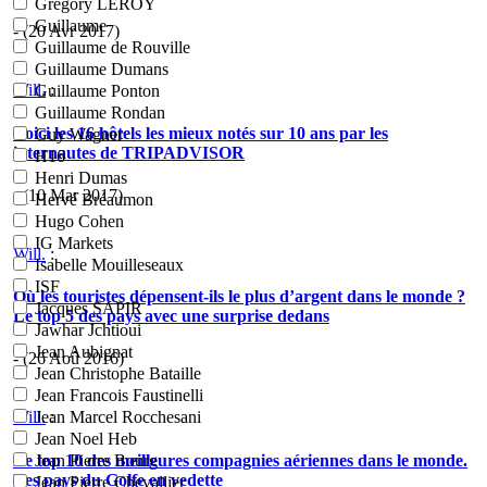
Grégory LEROY
Guillaume
- (20 Avr 2017)
Guillaume de Rouville
Guillaume Dumans
Will.
:
Guillaume Ponton
Guillaume Rondan
Voici les 16 hôtels les mieux notés sur 10 ans par les
Guy Wagner
internautes de TRIPADVISOR
H16
Henri Dumas
- (10 Mar 2017)
Hervé Bréaumon
Hugo Cohen
IG Markets
Will.
:
Isabelle Mouilleseaux
ISF
Où les touristes dépensent-ils le plus d’argent dans le monde ?
Jacques SAPIR
Le top 5 des pays avec une surprise dedans
Jawhar Jchtioui
Jean Aubignat
- (26 Aoû 2016)
Jean Christophe Bataille
Jean Francois Faustinelli
Jean Marcel Rocchesani
Will.
:
Jean Noel Heb
Le top 10 des meilleures compagnies aériennes dans le monde.
Jean Pierre Bourg
Les pays du Golfe en vedette
Jean Pierre Chevallier