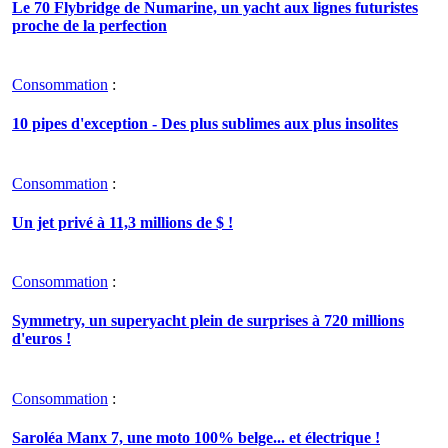
Le 70 Flybridge de Numarine, un yacht aux lignes futuristes
proche de la perfection
Consommation
:
10 pipes d'exception - Des plus sublimes aux plus insolites
Consommation
:
Un jet privé à 11,3 millions de $ !
Consommation
:
Symmetry, un superyacht plein de surprises à 720 millions
d'euros !
Consommation
:
Saroléa Manx 7, une moto 100% belge... et électrique !