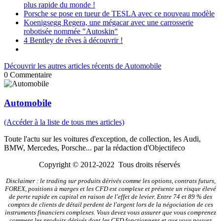
plus rapide du monde !
Porsche se pose en tueur de TESLA avec ce nouveau modèle
Koenigsegg Regera, une mégacar avec une carrosserie
robotisée nommée "Autoskin"
4 Bentley de rêves à découvrir !
Découvrir les autres articles récents de Automobile
0
Commentaire
Automobile
(Accéder à la liste de tous mes articles)
Toute l'actu sur les voitures d'exception, de collection, les Audi,
BMW, Mercedes, Porsche... par la rédaction d'Objectifeco
Copyright © 2012-2022 Tous droits réservés
Disclaimer : le trading sur produits dérivés comme les options, contrats futurs,
FOREX, positions à marges et les CFD est complexe et présente un risque élevé
de perte rapide en capital en raison de l'effet de levier. Entre 74 et 89 % des
comptes de clients de détail perdent de l'argent lors de la négociation de ces
instruments financiers complexes. Vous devez vous assurer que vous comprenez
comment les produits dérivés dont les CFD fonctionnent et que vous pouvez