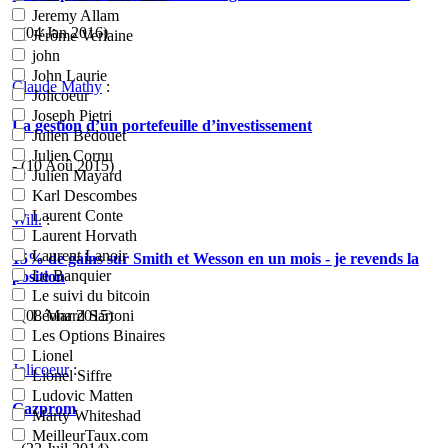
Jeremy Allam
- (04 Jan 2016)
Jérôme Verlaine
john
John Laurie
Claude Mathy
:
Jolicoeur
Joseph Pietri
La gestion d’un portefeuille d’investissement
Julien Bédouet
Julien Cornu
- (10 Aoû 2015)
Julien Mayard
Karl Descombes
Laurent Conte
Will.
:
Laurent Horvath
Laurent Lanoir
15% de gains sur Smith et Wesson en un mois - je revends la
Le Banquier
position
Le suivi du bitcoin
- (08 Mar 2015)
Léonard Sartoni
Les Options Binaires
Lionel
Jolicoeur
:
Lionel Siffre
Ludovic Matten
Gazprom
Marty Whiteshad
MeilleurTaux.com