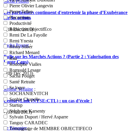
Sacha Pouget
:
Pierre Olivier Langevin
Pierre Tellep
Les particuliers continuent d'entretenir la phase d’Exubérance
Placements
sur les actions
Productivité
Rédaction ObjectifEco
- (18 Déc 2013)
Remi De La Fayolle
Remi Ynesta
Sacha Pouget
:
Rémy Silber
Richard Menard
Bulle sur les Marchés Actions ? (Partie 2 : Valorisation des
Rita
Large Caps)
Rodolphe Vialles
Romuald Lesage
- (09 Déc 2013)
Sacha Pouget
Santé Retraite
Se loger
Jérôme Verlaine
:
SOCHANIEVITCH
Sophie Chapelle
CenturyLink (NYSE:CTL) : un cas d’école !
Startup
Stéphanie Karsenty
- (03 Juil 2013)
Sylvain Duport / Hervé Asparre
Tanguy CARADEC
Le Banquier
:
Témoignage de MEMBRE OBJECTIFECO