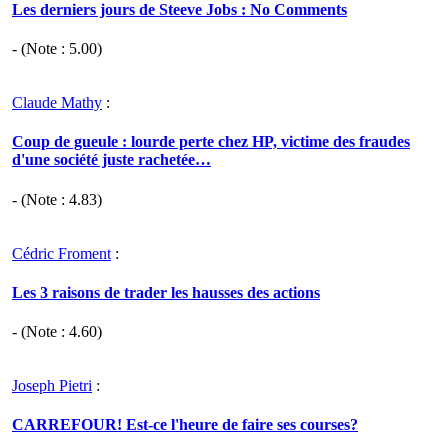
Les derniers jours de Steeve Jobs : No Comments
- (Note :
5.00
)
Claude Mathy
:
Coup de gueule : lourde perte chez HP, victime des fraudes
d'une société juste rachetée…
- (Note :
4.83
)
Cédric Froment
:
Les 3 raisons de trader les hausses des actions
- (Note :
4.60
)
Joseph Pietri
:
CARREFOUR! Est-ce l'heure de faire ses courses?