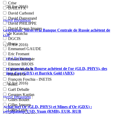
Crise
- (20 Avr 2016)
DAILYFX
David Carbonel
David Danverand
Hervé Bréaumon
:
David PHILIPPE
David Renan Images
Greenspan, Soros et la Banque Centrale de Russie achètent de
de Karatcha
l'Or
DGCIS
Dorra
- (15 Avr 2016)
Emmanuel GAUDE
Eric Fromant
Hervé Bréaumon
:
Erwan Dereeper
Etienne BROIS
Les gourous de la Bourse achètent de l'or (GLD, PHYS), des
Fabien Manach
mines d'or (GDX) et Barrick Gold (ABX)
Fabien Pot
François Foschia - INETIS
- (12 Avr 2016)
fross1
Gaël Deballe
Georges Kaplan
Hervé Bréaumon
:
Gilles Boulet
Gilles Janssen
Achat fort Or (GLD, PHYS) et Mines d'Or (GDX) :
Gilles Lerat
Dévaluations USD, Yuan (RMB), EUR, RUB