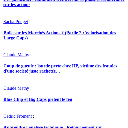
sur les actions
Sacha Pouget
:
Bulle sur les Marchés Actions ? (Partie 2 : Valorisation des
Large Caps)
Claude Mathy
:
Coup de gueule : lourde perte chez HP, victime des fraudes
d'une société juste rachetée…
Claude Mathy
:
Blue Chip et Big Caps piètent le feu
Cédric Froment
:
Apprendre l'analyse technique - Retournement sur