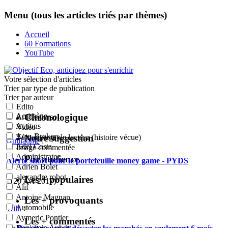
Menu (tous les articles triés par thèmes)
Accueil
60 Formations
YouTube
Votre sélection
d'articles
Trier par type de publication
Trier par auteur
Edito
Acrithène
Chronologique
Article perso
Actions
Vidéo
Actu-Brokers
Notre suggestion
Témoignage de lecteur (histoire vécue)
Guillaume
:
Adel Costa
Image commentée
Administrator
Par audience
Alerte short pour le portefeuille money game - PYDS
Adrien Bolet
alexandre robot
Les + populaires
- (20 Avr 2017)
Alif
Antoine Magnan
Les + provoquants
Automobile
Will.
:
Aymeric Pontier
Les + commentés
Benjamin Aubert