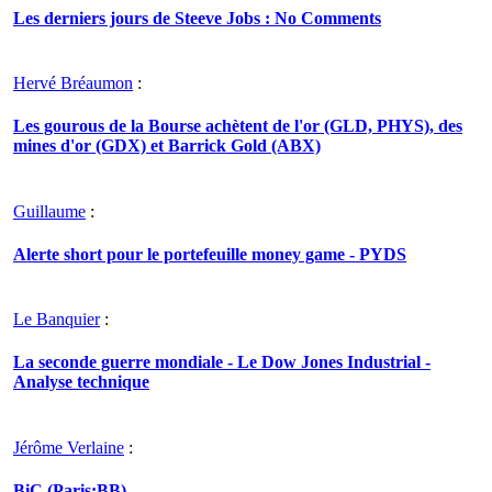
Les derniers jours de Steeve Jobs : No Comments
Hervé Bréaumon
:
Les gourous de la Bourse achètent de l'or (GLD, PHYS), des
mines d'or (GDX) et Barrick Gold (ABX)
Guillaume
:
Alerte short pour le portefeuille money game - PYDS
Le Banquier
:
La seconde guerre mondiale - Le Dow Jones Industrial -
Analyse technique
Jérôme Verlaine
:
BiC (Paris:BB)