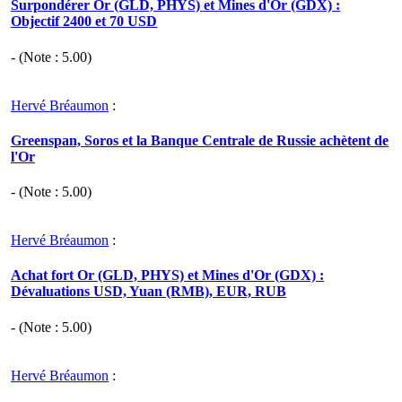
Surpondérer Or (GLD, PHYS) et Mines d'Or (GDX) :
Objectif 2400 et 70 USD
- (Note :
5.00
)
Hervé Bréaumon
:
Greenspan, Soros et la Banque Centrale de Russie achètent de
l'Or
- (Note :
5.00
)
Hervé Bréaumon
:
Achat fort Or (GLD, PHYS) et Mines d'Or (GDX) :
Dévaluations USD, Yuan (RMB), EUR, RUB
- (Note :
5.00
)
Hervé Bréaumon
: