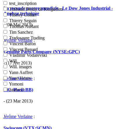
test_inscription
La seconde guerre mondiale - Le Dow Jones Industrial -
Thibault Doidy de Kerguelen
Analyse technique
Thierry Collart
Thierry Seguin
- (08 Mai 2013)
Thomas Aurlant
Tim Sanchez
Tradosaure Trading
Jérôme Verlaine
:
Vincent Baron
Vincent Benard
Genuine Parts Company (NYSE:GPC)
Vladimir Vodarevski
Will.
- (17 Avr 2013)
Will. images
Yann Auffret
Yann Henry
Jérôme Verlaine
:
Yomoni
BiC (Paris:BB)
zoulou2
- (23 Mar 2013)
Jérôme Verlaine
:
Swisscom (VTX:SCMN)