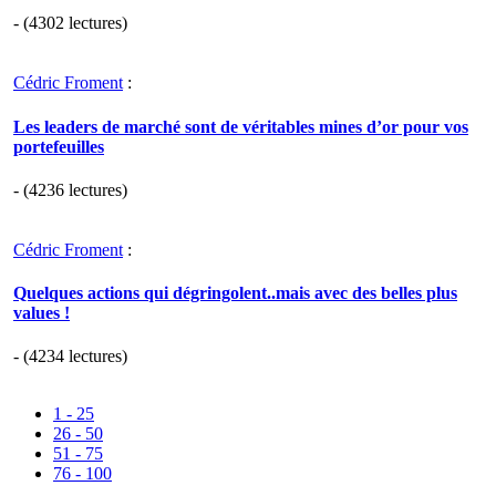
- (4302 lectures)
Cédric Froment
:
Les leaders de marché sont de véritables mines d’or pour vos
portefeuilles
- (4236 lectures)
Cédric Froment
:
Quelques actions qui dégringolent..mais avec des belles plus
values !
- (4234 lectures)
1 - 25
26 - 50
51 - 75
76 - 100