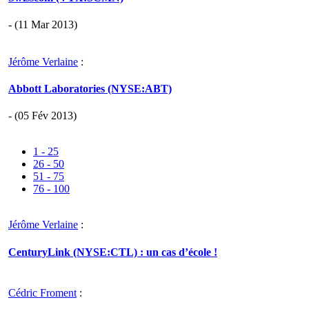
- (11 Mar 2013)
Jérôme Verlaine
:
Abbott Laboratories (NYSE:ABT)
- (05 Fév 2013)
1 - 25
26 - 50
51 - 75
76 - 100
Jérôme Verlaine
:
CenturyLink (NYSE:CTL) : un cas d’école !
Cédric Froment
: