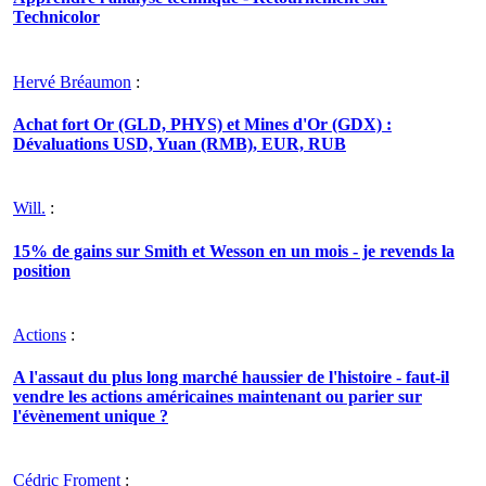
Technicolor
Hervé Bréaumon
:
Achat fort Or (GLD, PHYS) et Mines d'Or (GDX) :
Dévaluations USD, Yuan (RMB), EUR, RUB
Will.
:
15% de gains sur Smith et Wesson en un mois - je revends la
position
Actions
:
A l'assaut du plus long marché haussier de l'histoire - faut-il
vendre les actions américaines maintenant ou parier sur
l'évènement unique ?
Cédric Froment
: