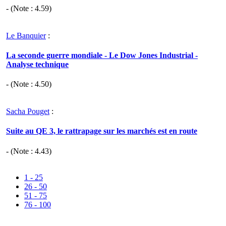
- (Note :
4.59
)
Le Banquier
:
La seconde guerre mondiale - Le Dow Jones Industrial -
Analyse technique
- (Note :
4.50
)
Sacha Pouget
:
Suite au QE 3, le rattrapage sur les marchés est en route
- (Note :
4.43
)
1 - 25
26 - 50
51 - 75
76 - 100