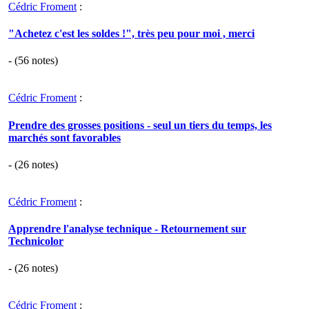
Cédric Froment
:
"Achetez c'est les soldes !", très peu pour moi , merci
- (
56
notes)
Cédric Froment
:
Prendre des grosses positions - seul un tiers du temps, les
marchés sont favorables
- (
26
notes)
Cédric Froment
:
Apprendre l'analyse technique - Retournement sur
Technicolor
- (
26
notes)
Cédric Froment
: