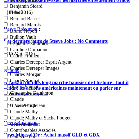
Le Brexit pourrait dévaster les marchés en seulement 6 mois
Benjamin Sicard
- (14 Jui 2016)
Benoît
Bernard Basset
Bernard Marois
Hervé Bréaumon
:
Bruno Napoli
Bullion Vault
Les derniers jours de Steeve Jobs : No Comments
Captain Economics
Caroline Domanine
- (16 Mai 2016)
Cédric Froment
Charles Dereeper Esprit Argent
Charles Dereeper Images
Actions
:
Charles Morgan
Charles Sannat
A l'assaut du plus long marché haussier de l'histoire - faut-il
charles Sannat
vendre les actions américaines maintenant ou parier sur
Christophe Gautheron
l'évènement unique ?
Claude
Claude Bordeleau
- (29 Avr 2016)
Claude Mathy
Claude Mathy et Sacha Pouget
Hervé Bréaumon
:
Consommation
Contribuables Associés
Or et Mines d'Or : Achat massif GLD et GDX
Cours de l or