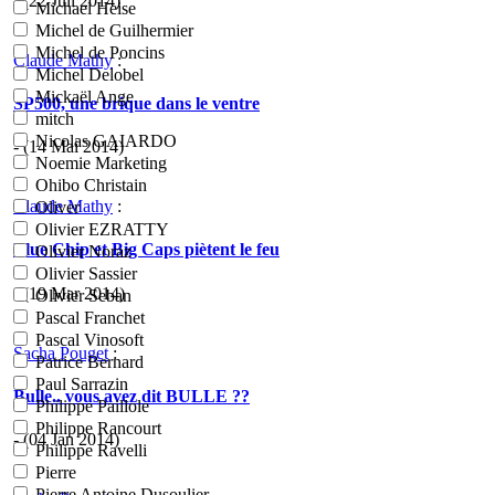
- (22 Juil 2014)
Michael Heise
Michel de Guilhermier
Michel de Poncins
Claude Mathy
:
Michel Delobel
Mickaël Ange
SP500, une brique dans le ventre
mitch
Nicolas GAIARDO
- (14 Mai 2014)
Noemie Marketing
Ohibo Christain
Claude Mathy
:
Oliver
Olivier EZRATTY
Blue Chip et Big Caps piètent le feu
Olivier Noraz
Olivier Sassier
- (19 Mar 2014)
Olivier Seban
Pascal Franchet
Pascal Vinosoft
Sacha Pouget
:
Patrice Bernard
Paul Sarrazin
Bulle.. vous avez dit BULLE ??
Philippe Paillole
Philippe Rancourt
- (04 Jan 2014)
Philippe Ravelli
Pierre
Pierre Antoine Dusoulier