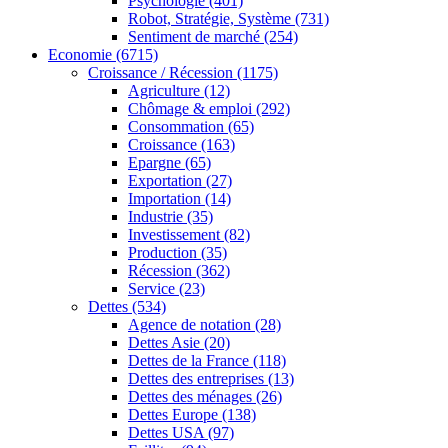
Psychologie
(401)
Robot, Stratégie, Système
(731)
Sentiment de marché
(254)
Economie
(6715)
Croissance / Récession
(1175)
Agriculture
(12)
Chômage & emploi
(292)
Consommation
(65)
Croissance
(163)
Epargne
(65)
Exportation
(27)
Importation
(14)
Industrie
(35)
Investissement
(82)
Production
(35)
Récession
(362)
Service
(23)
Dettes
(534)
Agence de notation
(28)
Dettes Asie
(20)
Dettes de la France
(118)
Dettes des entreprises
(13)
Dettes des ménages
(26)
Dettes Europe
(138)
Dettes USA
(97)