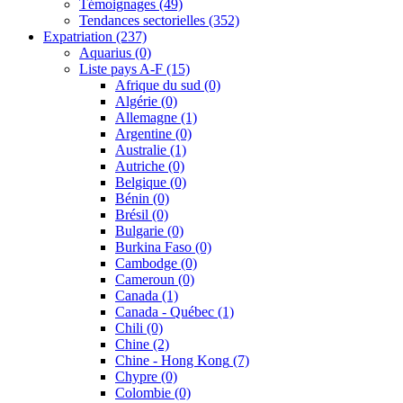
Témoignages
(49)
Tendances sectorielles
(352)
Expatriation
(237)
Aquarius
(0)
Liste pays A-F
(15)
Afrique du sud
(0)
Algérie
(0)
Allemagne
(1)
Argentine
(0)
Australie
(1)
Autriche
(0)
Belgique
(0)
Bénin
(0)
Brésil
(0)
Bulgarie
(0)
Burkina Faso
(0)
Cambodge
(0)
Cameroun
(0)
Canada
(1)
Canada - Québec
(1)
Chili
(0)
Chine
(2)
Chine - Hong Kong
(7)
Chypre
(0)
Colombie
(0)