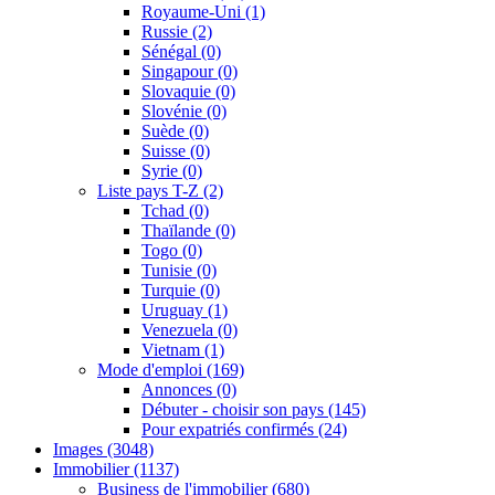
Royaume-Uni
(1)
Russie
(2)
Sénégal
(0)
Singapour
(0)
Slovaquie
(0)
Slovénie
(0)
Suède
(0)
Suisse
(0)
Syrie
(0)
Liste pays T-Z
(2)
Tchad
(0)
Thaïlande
(0)
Togo
(0)
Tunisie
(0)
Turquie
(0)
Uruguay
(1)
Venezuela
(0)
Vietnam
(1)
Mode d'emploi
(169)
Annonces
(0)
Débuter - choisir son pays
(145)
Pour expatriés confirmés
(24)
Images
(3048)
Immobilier
(1137)
Business de l'immobilier
(680)