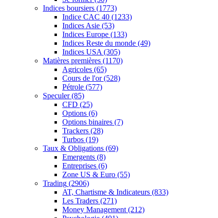
Indices boursiers
(1773)
Indice CAC 40
(1233)
Indices Asie
(53)
Indices Europe
(133)
Indices Reste du monde
(49)
Indices USA
(305)
Matières premières
(1170)
Agricoles
(65)
Cours de l'or
(528)
Pétrole
(577)
Speculer
(85)
CFD
(25)
Options
(6)
Options binaires
(7)
Trackers
(28)
Turbos
(19)
Taux & Obligations
(69)
Emergents
(8)
Entreprises
(6)
Zone US & Euro
(55)
Trading
(2906)
AT, Chartisme & Indicateurs
(833)
Les Traders
(271)
Money Management
(212)