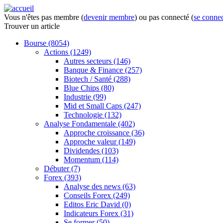
Vous n'êtes pas membre (
devenir membre
) ou pas connecté (
se connec
Trouver
un article
Bourse
(8054)
Actions
(1249)
Autres secteurs
(146)
Banque & Finance
(257)
Biotech / Santé
(288)
Blue Chips
(80)
Industrie
(99)
Mid et Small Caps
(247)
Technologie
(132)
Analyse Fondamentale
(402)
Approche croissance
(36)
Approche valeur
(149)
Dividendes
(103)
Momentum
(114)
Débuter
(7)
Forex
(393)
Analyse des news
(63)
Conseils Forex
(249)
Editos Eric David
(0)
Indicateurs Forex
(31)
Se former
(50)