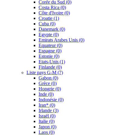
Corée du Sud
(0)
Costa Rica
(0)
Côte d'Ivoire
(0)
Croatie
(1)
Cuba
(0)
Danemark
(0)
Egypte
(0)
Emirats Arabes Unis
(0)
Equateur
(0)
Espagne
(0)
Estonie
(0)
Etats-Unis
(1)
Finlande
(0)
Liste pays G-M
(7)
Gabon
(0)
Grèce
(0)
Hongrie
(0)
Inde
(0)
Indonésie
(0)
Iran*
(0)
Irlande
(3)
Israël
(0)
Italie
(0)
Japon
(0)
Laos
(0)