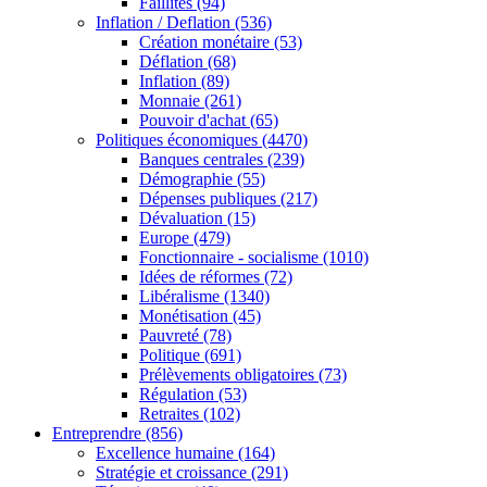
Faillites
(94)
Inflation / Deflation
(536)
Création monétaire
(53)
Déflation
(68)
Inflation
(89)
Monnaie
(261)
Pouvoir d'achat
(65)
Politiques économiques
(4470)
Banques centrales
(239)
Démographie
(55)
Dépenses publiques
(217)
Dévaluation
(15)
Europe
(479)
Fonctionnaire - socialisme
(1010)
Idées de réformes
(72)
Libéralisme
(1340)
Monétisation
(45)
Pauvreté
(78)
Politique
(691)
Prélèvements obligatoires
(73)
Régulation
(53)
Retraites
(102)
Entreprendre
(856)
Excellence humaine
(164)
Stratégie et croissance
(291)