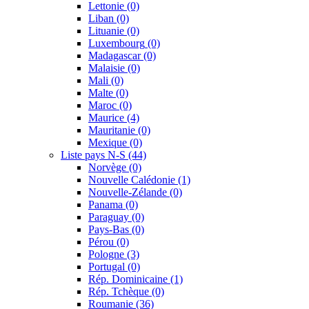
Lettonie
(0)
Liban
(0)
Lituanie
(0)
Luxembourg
(0)
Madagascar
(0)
Malaisie
(0)
Mali
(0)
Malte
(0)
Maroc
(0)
Maurice
(4)
Mauritanie
(0)
Mexique
(0)
Liste pays N-S
(44)
Norvège
(0)
Nouvelle Calédonie
(1)
Nouvelle-Zélande
(0)
Panama
(0)
Paraguay
(0)
Pays-Bas
(0)
Pérou
(0)
Pologne
(3)
Portugal
(0)
Rép. Dominicaine
(1)
Rép. Tchèque
(0)
Roumanie
(36)