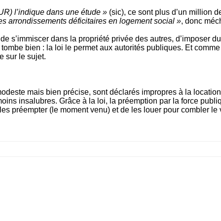
PUR) l’indique dans une étude »
(sic), ce sont plus d’un million
s arrondissements déficitaires en logement social »
, donc méch
s de s’immiscer dans la propriété privée des autres, d’imposer 
a tombe bien : la loi le permet aux autorités publiques. Et comm
 sur le sujet.
 modeste mais bien précise, sont déclarés impropres à la locati
oins insalubres. Grâce à la loi, la préemption par la force publi
s préempter (le moment venu) et de les louer pour combler le vi