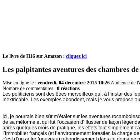
Le livre de H16 sur Amazon :
cliquez ici
Les palpitantes aventures des chambres de
Mise en ligne le :
vendredi, 04 décembre 2015 10:26
Audience de l'a
Nombre de commentaires :
0 réactions
Les politiciens sont des êtres merveilleux qui, à l’instar des l
inextricable. Les exemples abondent, mais je vous propose auj
Ici, je pourrais bien sûr m’étaler sur les aventures rocambole
de sa méforme et qui fut l’occasion d’illustrer de façon légend
après quelques mois de pratique, les effets tout simplement c
l’immobilier français (et l’environnement forestier, la charge 
c’est d’un autre (nouveau) rebondissement dans ce domaine que 