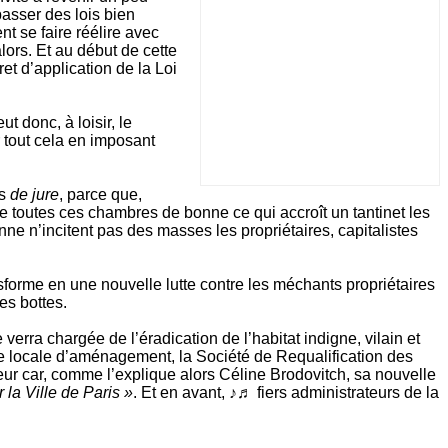
passer des lois bien
t se faire réélire avec
lors. Et au début de cette
et d’application de la Loi
t donc, à loisir, le
r tout cela en imposant
es
de jure
, parce que,
e toutes ces chambres de bonne ce qui accroît un tantinet les
nne n’incitent pas des masses les propriétaires, capitalistes
nsforme en une nouvelle lutte contre les méchants propriétaires
es bottes.
verra chargée de l’éradication de l’habitat indigne, vilain et
e locale d’aménagement, la Société de Requalification des
ur car, comme l’explique alors Céline Brodovitch, sa nouvelle
 la Ville de Paris »
. Et en avant, ♪♬ fiers administrateurs de la