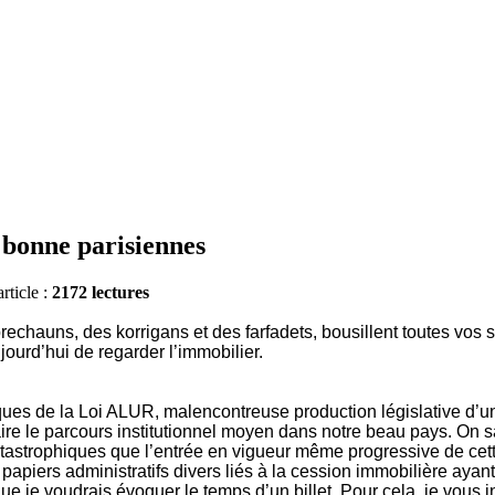
 bonne parisiennes
rticle :
2172 lectures
eprechauns, des korrigans et des farfadets, bousillent toutes vos
ourd’hui de regarder l’immobilier.
sques de la Loi ALUR, malencontreuse production législative d’u
aire le parcours institutionnel moyen dans notre beau pays. On s
atastrophiques que l’entrée en vigueur même progressive de cett
de papiers administratifs divers liés à la cession immobilière ay
je voudrais évoquer le temps d’un billet. Pour cela, je vous in