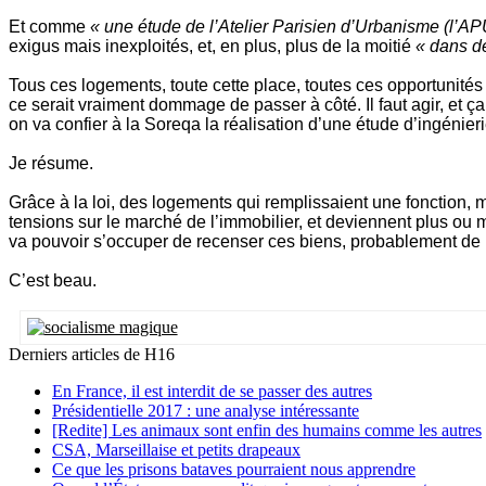
Et comme
« une étude de l’Atelier Parisien d’Urbanisme (l’A
exigus mais inexploités, et, en plus, plus de la moitié
« dans de
Tous ces logements, toute cette place, toutes ces opportunité
ce serait vraiment dommage de passer à côté. Il faut agir, et ç
on va confier à la Soreqa la réalisation d’une étude d’ingénierie
Je résume.
Grâce à la loi, des logements qui remplissaient une fonction,
tensions sur le marché de l’immobilier, et deviennent plus ou m
va pouvoir s’occuper de recenser ces biens, probablement de le
C’est beau.
Derniers articles de
H16
En France, il est interdit de se passer des autres
Présidentielle 2017 : une analyse intéressante
[Redite] Les animaux sont enfin des humains comme les autres
CSA, Marseillaise et petits drapeaux
Ce que les prisons bataves pourraient nous apprendre