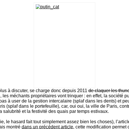
plus à discuter, se charge donc depuis 2011
de claquer les thun
re, les méchants propriétaires vont trinquer : en effet, la socié
pas à user de la gestion intercalaire (splaf dans les dents) et p
ris (splaf dans le portefeuille), car, oui oui, la ville de Paris, c
 salubrité et la festivité des quais par temps estivaux.
lie, le hasard fait tout simplement assez bien les choses), l’art
vais montré
dans un précédent article
, cette modification permet 