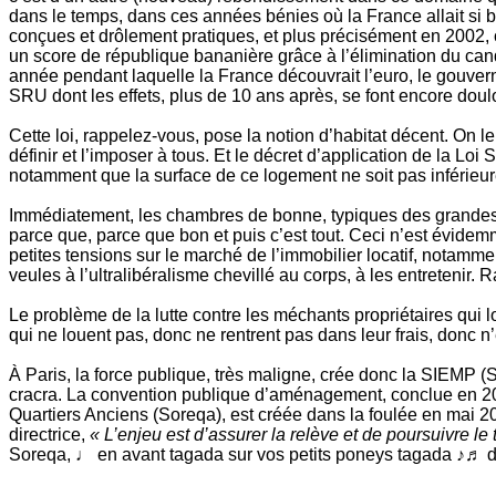
dans le temps, dans ces années bénies où la France allait si bie
conçues et drôlement pratiques, et plus précisément en 2002, c
un score de république bananière grâce à l’élimination du candid
année pendant laquelle la France découvrait l’euro, le gouvern
SRU dont les effets, plus de 10 ans après, se font encore dou
Cette loi, rappelez-vous, pose la notion d’habitat décent. On le s
définir et l’imposer à tous. Et le décret d’application de la Lo
notamment que la surface de ce logement ne soit pas inférieu
Immédiatement, les chambres de bonne, typiques des grandes 
parce que, parce que bon et puis c’est tout. Ceci n’est évidem
petites tensions sur le marché de l’immobilier locatif, notamme
veules à l’ultralibéralisme chevillé au corps, à les entretenir
Le problème de la lutte contre les méchants propriétaires qui l
qui ne louent pas, donc ne rentrent pas dans leur frais, donc n’
À Paris, la force publique, très maligne, crée donc la SIEMP (S
cracra. La convention publique d’aménagement, conclue en 20
Quartiers Anciens (Soreqa), est créée dans la foulée en mai 2
directrice,
« L’enjeu est d’assurer la relève et de poursuivre le 
Soreqa, ♩ en avant tagada sur vos petits poneys tagada ♪♬ de 