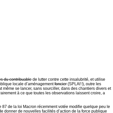
es du contribuable
de lutter contre cette insalubrité, et utilise
té publique locale d’aménagement
foncier
(SPLAf !), outre les
eut même se lancer, sans sourciller, dans des chantiers divers et
ontrairement à ce que toutes les observations laissent croire, a
icle 87 de la loi Macron récemment votée modifie quelque peu le
de donner de nouvelles facilités d’action de la force publique