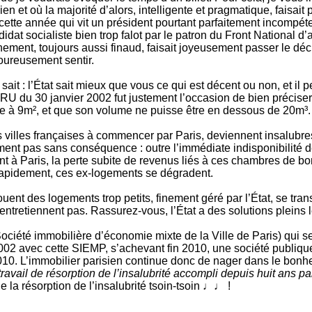
n et où la majorité d’alors, intelligente et pragmatique, faisait 
ette année qui vit un président pourtant parfaitement incompéten
at socialiste bien trop falot par le patron du Front National d’a
ement, toujours aussi finaud, faisait joyeusement passer le décr
loureusement sentir.
ait : l’État sait mieux que vous ce qui est décent ou non, et il peu
i SRU du 30 janvier 2002 fut justement l’occasion de bien précise
re à 9m², et que son volume ne puisse être en dessous de 20m³.
villes françaises à commencer par Paris, deviennent insalubr
ment pas sans conséquence : outre l’immédiate indisponibilité d
nt à Paris, la perte subite de revenus liés à ces chambres de bo
. Rapidement, ces ex-logements se dégradent.
ouent des logements trop petits, finement géré par l’État, se tra
entretiennent pas. Rassurez-vous, l’État a des solutions pleins l
ociété immobilière d’économie mixte de la Ville de Paris) qui se 
02 avec cette SIEMP, s’achevant fin 2010, une société publiqu
010. L’immobilier parisien continue donc de nager dans le bonhe
travail de résorption de l’insalubrité accompli depuis huit ans par
la résorption de l’insalubrité tsoin-tsoin ♩♩ !