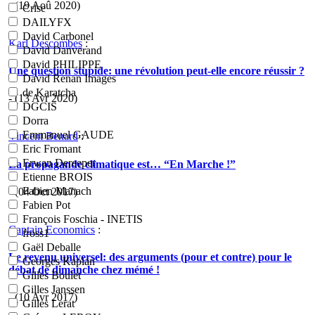
- (19 Aoû 2020)
Crise
DAILYFX
David Carbonel
Karl Descombes
:
David Danverand
David PHILIPPE
Une question stupide: une révolution peut-elle encore réussir ?
David Renan Images
de Karatcha
- (13 Avr 2020)
DGCIS
Dorra
Emmanuel GAUDE
Vincent Benard
:
Eric Fromant
Erwan Dereeper
La propagande climatique est… “En Marche !”
Etienne BROIS
Fabien Manach
- (04 Oct 2017)
Fabien Pot
François Foschia - INETIS
Captain Economics
:
fross1
Gaël Deballe
Le revenu universel: des arguments (pour et contre) pour le
Georges Kaplan
débat de dimanche chez mémé !
Gilles Boulet
Gilles Janssen
- (10 Avr 2017)
Gilles Lerat