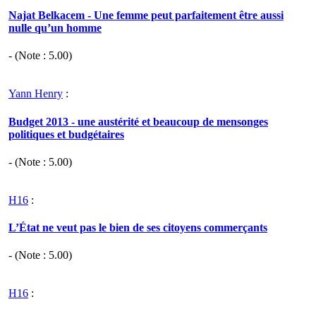
Najat Belkacem - Une femme peut parfaitement être aussi
nulle qu’un homme
- (Note :
5.00
)
Yann Henry
:
Budget 2013 - une austérité et beaucoup de mensonges
politiques et budgétaires
- (Note :
5.00
)
H16
:
L’État ne veut pas le bien de ses citoyens commerçants
- (Note :
5.00
)
H16
: