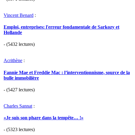
Vincent Benard
:
Emploi, entreprises: l'erreur fondamentale de Sarkozy et
Hollande
- (5432 lectures)
Acrithène
:
Fannie Mae et Freddie Mac : l’interventionnisme, source de la
bulle immobilière
- (5427 lectures)
Charles Sannat
:
«Je suis son phare dans la tempête… !»
- (5323 lectures)