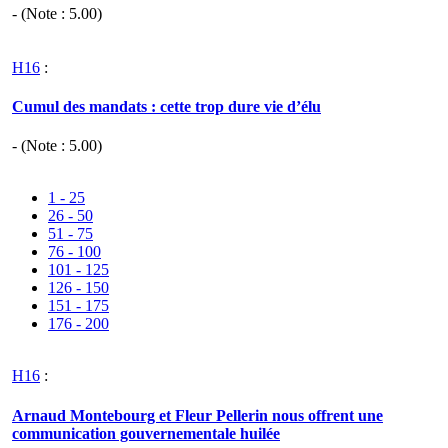
- (Note :
5.00
)
H16
:
Cumul des mandats : cette trop dure vie d’élu
- (Note :
5.00
)
1 - 25
26 - 50
51 - 75
76 - 100
101 - 125
126 - 150
151 - 175
176 - 200
H16
:
Arnaud Montebourg et Fleur Pellerin nous offrent une
communication gouvernementale huilée