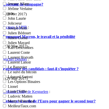
Jeremy Allam
Tournant de campagne?
Jérôme Verlaine
john
- (03 Avr 2017)
John Laurie
Jolicoeur
Jacques SAPIR
:
Joseph Pietri
Julien Bédouet
Emmanuel Macron, le travail et la pénibilité
Julien Cornu
Julien Mayard
- (30 Mar 2017)
Karl Descombes
Laurent Conte
Laurent Horvath
Michel Delobel
:
Laurent Lanoir
Le Banquier
Patrimoine des candidats : faut-il s’inquiéter ?
Le suivi du bitcoin
Léonard Sartoni
- (29 Mar 2017)
Les Options Binaires
Lionel
Lionel Siffre
Thibault Doidy de Kerguelen
:
Ludovic Matten
Renoncer à sortir de l’Euro pour gagner le second tour?
Marty Whiteshad
MeilleurTaux.com