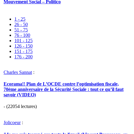
Mouvement Social – Politico
1 - 25
26 - 50
51 - 75
76 - 100
101 - 125
126 - 150
151 - 175
176 - 200
Charles Sannat
:
Ecorama!! Plan de L’OCDE contre l’optimisation fiscale,
70ème anniversaire de la Sécurité Sociale : tout ce qu’il faut
savoir (VIDEO)
- (22054 lectures)
Jolicoeur
: