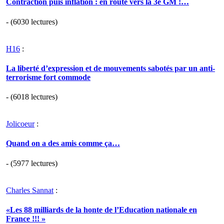
Contraction puis inflation : en route vers la 3e GM !…
- (6030 lectures)
H16
:
La liberté d’expression et de mouvements sabotés par un anti-
terrorisme fort commode
- (6018 lectures)
Jolicoeur
:
Quand on a des amis comme ça…
- (5977 lectures)
Charles Sannat
:
«Les 88 milliards de la honte de l’Education nationale en
France !!! »