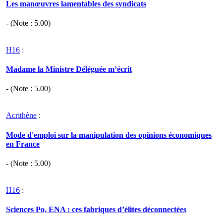
Les manœuvres lamentables des syndicats
- (Note :
5.00
)
H16
:
Madame la Ministre Déléguée m’écrit
- (Note :
5.00
)
Acrithène
:
Mode d'emploi sur la manipulation des opinions économiques
en France
- (Note :
5.00
)
H16
:
Sciences Po, ENA : ces fabriques d’élites déconnectées