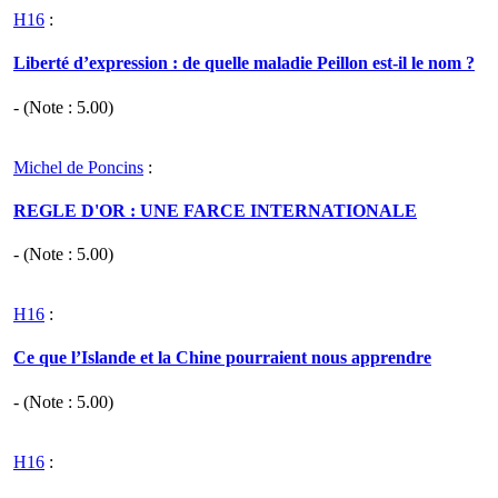
H16
:
Liberté d’expression : de quelle maladie Peillon est-il le nom ?
- (Note :
5.00
)
Michel de Poncins
:
REGLE D'OR : UNE FARCE INTERNATIONALE
- (Note :
5.00
)
H16
:
Ce que l’Islande et la Chine pourraient nous apprendre
- (Note :
5.00
)
H16
: