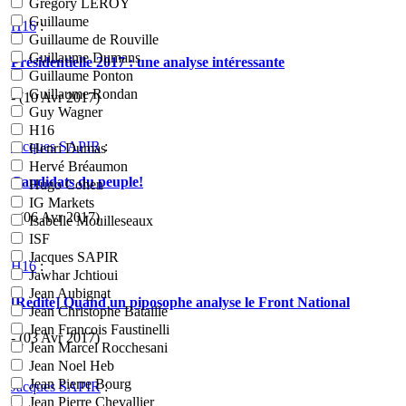
Grégory LEROY
Guillaume
H16
:
Guillaume de Rouville
Guillaume Dumans
Présidentielle 2017 : une analyse intéressante
Guillaume Ponton
Guillaume Rondan
- (10 Avr 2017)
Guy Wagner
H16
Jacques SAPIR
:
Henri Dumas
Hervé Bréaumon
Candidats du peuple!
Hugo Cohen
IG Markets
- (06 Avr 2017)
Isabelle Mouilleseaux
ISF
Jacques SAPIR
H16
:
Jawhar Jchtioui
Jean Aubignat
[Redite] Quand un piposophe analyse le Front National
Jean Christophe Bataille
Jean Francois Faustinelli
- (03 Avr 2017)
Jean Marcel Rocchesani
Jean Noel Heb
Jean Pierre Bourg
Jacques SAPIR
:
Jean Pierre Chevallier