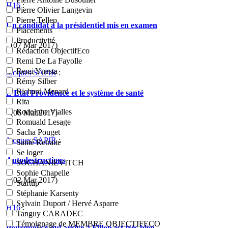
H16
:
Pierre Olivier Langevin
Pierre Tellep
Un candidat à la présidentiel mis en examen
Placements
Productivité
- (07 Mar 2017)
Rédaction ObjectifEco
Remi De La Fayolle
Remi Ynesta
Jacques SAPIR
:
Rémy Silber
Richard Menard
L’Etat Providence et le système de santé
Rita
Rodolphe Vialles
- (06 Mar 2017)
Romuald Lesage
Sacha Pouget
Jacques SAPIR
:
Santé Retraite
Se loger
Autodestructions
SOCHANIEVITCH
Sophie Chapelle
- (02 Mar 2017)
Startup
Stéphanie Karsenty
Sylvain Duport / Hervé Asparre
H16
:
Tanguy CARADEC
Témoignage de MEMBRE OBJECTIFECO
Pourquoi ce qui arrive à Fillon est très bien