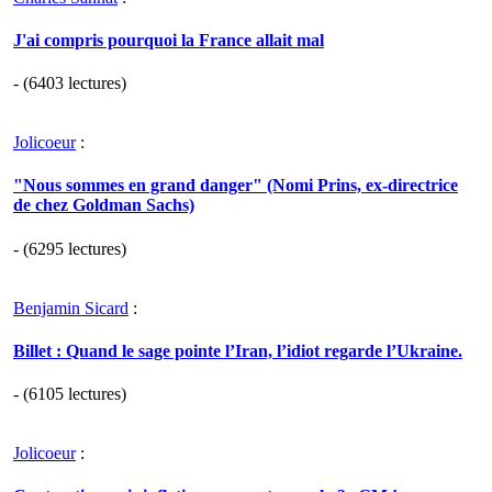
J'ai compris pourquoi la France allait mal
- (6403 lectures)
Jolicoeur
:
"Nous sommes en grand danger" (Nomi Prins, ex-directrice
de chez Goldman Sachs)
- (6295 lectures)
Benjamin Sicard
:
Billet : Quand le sage pointe l’Iran, l’idiot regarde l’Ukraine.
- (6105 lectures)
Jolicoeur
: