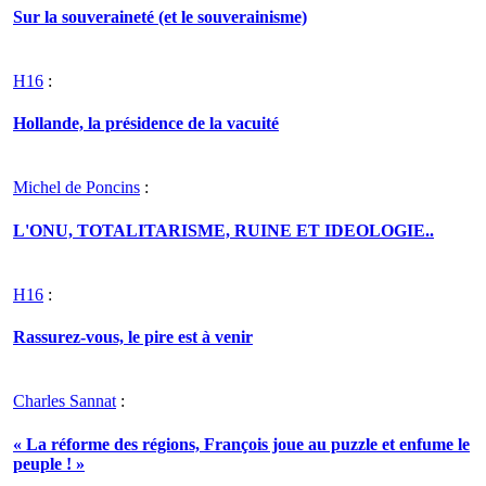
Sur la souveraineté (et le souverainisme)
H16
:
Hollande, la présidence de la vacuité
Michel de Poncins
:
L'ONU, TOTALITARISME, RUINE ET IDEOLOGIE..
H16
:
Rassurez-vous, le pire est à venir
Charles Sannat
:
« La réforme des régions, François joue au puzzle et enfume le
peuple ! »