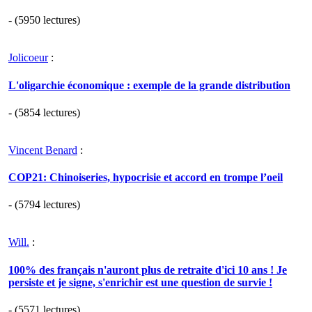
- (5950 lectures)
Jolicoeur
:
L'oligarchie économique : exemple de la grande distribution
- (5854 lectures)
Vincent Benard
:
COP21: Chinoiseries, hypocrisie et accord en trompe l’oeil
- (5794 lectures)
Will.
:
100% des français n'auront plus de retraite d'ici 10 ans ! Je
persiste et je signe, s'enrichir est une question de survie !
- (5571 lectures)