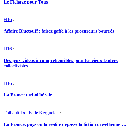
Le Fichage pour Tous
H16
:
Affaire Bluetouff : faisez gaffe à les procureurs bourrés
H16
:
Des jeux-vidéos incompréhensibles pour les vieux leaders
collectivistes
H16
:
La France turbolibérale
Thibault Doidy de Kerguelen
:
La France, pays où la réalité dépasse la fiction orwellienne….