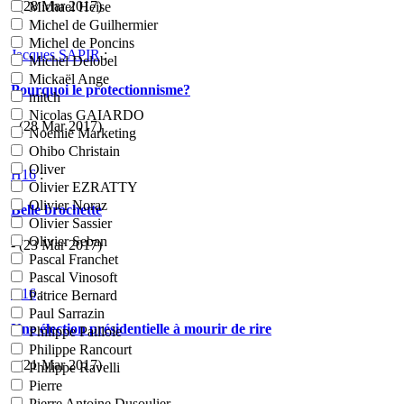
- (28 Mar 2017)
Michael Heise
Michel de Guilhermier
Michel de Poncins
Jacques SAPIR
:
Michel Delobel
Mickaël Ange
Pourquoi le protectionnisme?
mitch
Nicolas GAIARDO
- (28 Mar 2017)
Noemie Marketing
Ohibo Christain
Oliver
H16
:
Olivier EZRATTY
Olivier Noraz
Belle brochette
Olivier Sassier
Olivier Seban
- (23 Mar 2017)
Pascal Franchet
Pascal Vinosoft
H16
:
Patrice Bernard
Paul Sarrazin
Une élection présidentielle à mourir de rire
Philippe Paillole
Philippe Rancourt
- (21 Mar 2017)
Philippe Ravelli
Pierre
Pierre Antoine Dusoulier