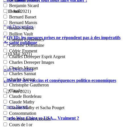
Nous allons bientôt tous nous faire enculer !
Benjamin Sicard
- (13 Juil 2021)
Benoît
Bernard Basset
Bernard Marois
Karl Descombes
:
Bruno Napoli
Bullion Vault
COVID: les mesures prises ne répondent pas à des impératifs
Captain Economics
de santé publique
Caroline Domanine
Cédric Froment
- (10 Mai 2021)
Charles Dereeper Esprit Argent
Charles Dereeper Images
Charles Morgan
Karl Descombes
:
Charles Sannat
charles Sannat
Efficacité des vaccins et conséquences politico-economiques
Christophe Gautheron
Claude
- (27 Jan 2021)
Claude Bordeleau
Claude Mathy
Bruno Napoli
:
Claude Mathy et Sacha Pouget
Consommation
Trade War Chine vs USA... Vraiment ?
Contribuables Associés
Cours de l or