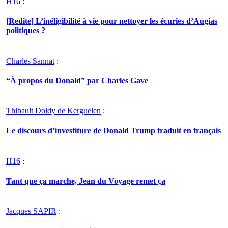
H16
:
[Redite] L’inéligibilité à vie pour nettoyer les écuries d’Augias
politiques ?
Charles Sannat
:
“À propos du Donald” par Charles Gave
Thibault Doidy de Kerguelen
:
Le discours d’investiture de Donald Trump traduit en français
H16
:
Tant que ça marche, Jean du Voyage remet ça
Jacques SAPIR
: