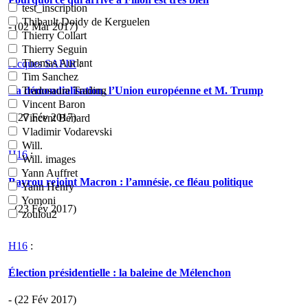
test_inscription
Thibault Doidy de Kerguelen
- (02 Mar 2017)
Thierry Collart
Thierry Seguin
Thomas Aurlant
Jacques SAPIR
:
Tim Sanchez
La démondialisation, l’Union européenne et M. Trump
Tradosaure Trading
Vincent Baron
- (27 Fév 2017)
Vincent Benard
Vladimir Vodarevski
Will.
H16
:
Will. images
Yann Auffret
Bayrou rejoint Macron : l’amnésie, ce fléau politique
Yann Henry
Yomoni
- (23 Fév 2017)
zoulou2
H16
:
Élection présidentielle : la baleine de Mélenchon
- (22 Fév 2017)