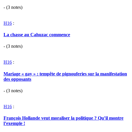
- (
3
notes)
H16
:
La chasse au Cahuzac commence
- (
3
notes)
H16
:
Mariage « gay » : tempête de pignouferies sur la manifestation
des opposants
- (
3
notes)
H16
:
François Hollande veut moraliser la politique ? Qu’il montre
l’exemple !