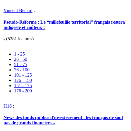
Vincent Benard
:
Pseudo-Réforme : Le “millefeuille territorial” français restera
indigeste et coûteux !
- (5281 lectures)
1 - 25
26 - 50
51 - 75
76 - 100
101 - 125
126 - 150
151 - 175
176 - 200
H16
:
News des fonds publics d'investissement - les français ne sont
pas de grands financiers...