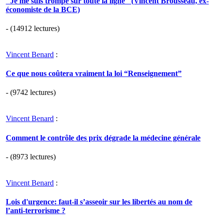
"Je me suis trompé sur toute la ligne" (Vincent Brousseau, ex-
économiste de la BCE)
- (14912 lectures)
Vincent Benard
:
Ce que nous coûtera vraiment la loi “Renseignement”
- (9742 lectures)
Vincent Benard
:
Comment le contrôle des prix dégrade la médecine générale
- (8973 lectures)
Vincent Benard
:
Lois d'urgence: faut-il s’asseoir sur les libertés au nom de
l’anti-terrorisme ?