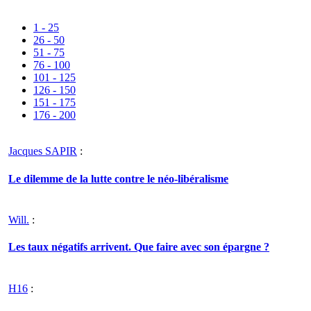
1 - 25
26 - 50
51 - 75
76 - 100
101 - 125
126 - 150
151 - 175
176 - 200
Jacques SAPIR
:
Le dilemme de la lutte contre le néo-libéralisme
Will.
:
Les taux négatifs arrivent. Que faire avec son épargne ?
H16
: