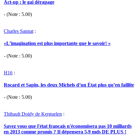
Act-up : le gai dérapage
- (Note :
5.00
)
Charles Sannat
:
«L’imagination est plus importante que le savoir! »
- (Note :
5.00
)
H16
:
Rocard et Sapin, les deux Michels d’un État plus qu’en faillite
- (Note :
5.00
)
Thibault Doidy de Kerguelen
:
Savez vous que l'état français n'économisera pas 10 milliards
en 2013 comme promis ? Il dépensera 5,9 mds DE PLUS !