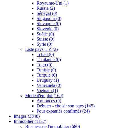
Royaume-Uni
(1)
Russie
(2)
Sénégal
(0)
Singapour
(0)
Slovaquie
(0)
Slovénie
(0)
Suède
(0)
Suisse
(0)
Syrie
(0)
Liste pays T-Z
(2)
Tchad
(0)
Thaïlande
(0)
Togo
(0)
Tunisie
(0)
Turquie
(0)
Uruguay
(1)
Venezuela
(0)
Vietnam
(1)
Mode d'emploi
(169)
Annonces
(0)
Débuter - choisir son pays
(145)
Pour expatriés confirmés
(24)
Images
(3048)
Immobilier
(1137)
Business de l'immobilier
(680)