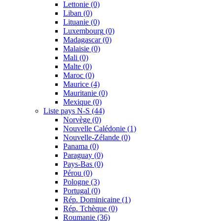
Lettonie
(0)
Liban
(0)
Lituanie
(0)
Luxembourg
(0)
Madagascar
(0)
Malaisie
(0)
Mali
(0)
Malte
(0)
Maroc
(0)
Maurice
(4)
Mauritanie
(0)
Mexique
(0)
Liste pays N-S
(44)
Norvège
(0)
Nouvelle Calédonie
(1)
Nouvelle-Zélande
(0)
Panama
(0)
Paraguay
(0)
Pays-Bas
(0)
Pérou
(0)
Pologne
(3)
Portugal
(0)
Rép. Dominicaine
(1)
Rép. Tchèque
(0)
Roumanie
(36)