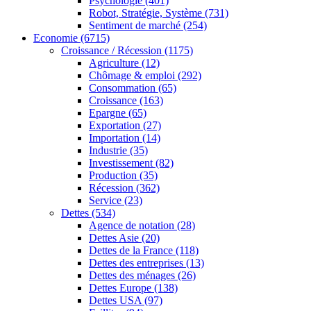
Psychologie
(401)
Robot, Stratégie, Système
(731)
Sentiment de marché
(254)
Economie
(6715)
Croissance / Récession
(1175)
Agriculture
(12)
Chômage & emploi
(292)
Consommation
(65)
Croissance
(163)
Epargne
(65)
Exportation
(27)
Importation
(14)
Industrie
(35)
Investissement
(82)
Production
(35)
Récession
(362)
Service
(23)
Dettes
(534)
Agence de notation
(28)
Dettes Asie
(20)
Dettes de la France
(118)
Dettes des entreprises
(13)
Dettes des ménages
(26)
Dettes Europe
(138)
Dettes USA
(97)