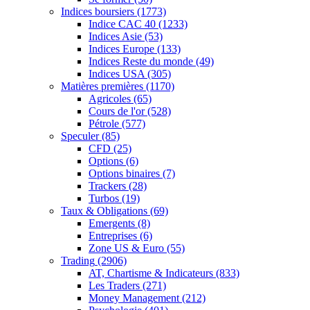
Indices boursiers
(1773)
Indice CAC 40
(1233)
Indices Asie
(53)
Indices Europe
(133)
Indices Reste du monde
(49)
Indices USA
(305)
Matières premières
(1170)
Agricoles
(65)
Cours de l'or
(528)
Pétrole
(577)
Speculer
(85)
CFD
(25)
Options
(6)
Options binaires
(7)
Trackers
(28)
Turbos
(19)
Taux & Obligations
(69)
Emergents
(8)
Entreprises
(6)
Zone US & Euro
(55)
Trading
(2906)
AT, Chartisme & Indicateurs
(833)
Les Traders
(271)
Money Management
(212)