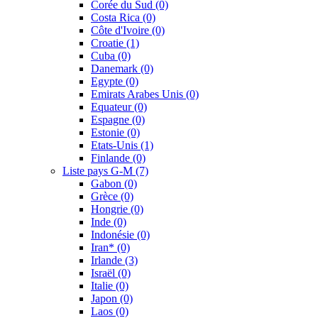
Corée du Sud
(0)
Costa Rica
(0)
Côte d'Ivoire
(0)
Croatie
(1)
Cuba
(0)
Danemark
(0)
Egypte
(0)
Emirats Arabes Unis
(0)
Equateur
(0)
Espagne
(0)
Estonie
(0)
Etats-Unis
(1)
Finlande
(0)
Liste pays G-M
(7)
Gabon
(0)
Grèce
(0)
Hongrie
(0)
Inde
(0)
Indonésie
(0)
Iran*
(0)
Irlande
(3)
Israël
(0)
Italie
(0)
Japon
(0)
Laos
(0)