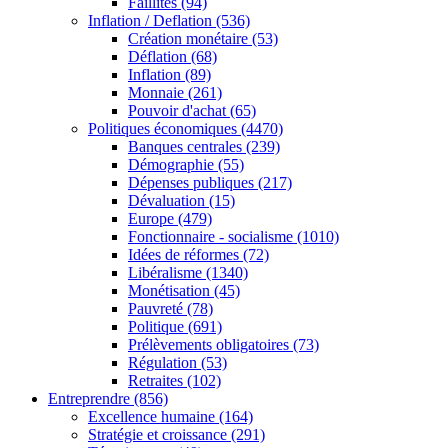
Faillites
(94)
Inflation / Deflation
(536)
Création monétaire
(53)
Déflation
(68)
Inflation
(89)
Monnaie
(261)
Pouvoir d'achat
(65)
Politiques économiques
(4470)
Banques centrales
(239)
Démographie
(55)
Dépenses publiques
(217)
Dévaluation
(15)
Europe
(479)
Fonctionnaire - socialisme
(1010)
Idées de réformes
(72)
Libéralisme
(1340)
Monétisation
(45)
Pauvreté
(78)
Politique
(691)
Prélèvements obligatoires
(73)
Régulation
(53)
Retraites
(102)
Entreprendre
(856)
Excellence humaine
(164)
Stratégie et croissance
(291)