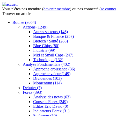
Vous n'êtes pas membre (
devenir membre
) ou pas connecté (
se connec
Trouver
un article
Bourse
(8054)
Actions
(1249)
Autres secteurs
(146)
Banque & Finance
(257)
Biotech / Santé
(288)
Blue Chips
(80)
Industrie
(99)
Mid et Small Caps
(247)
Technologie
(132)
Analyse Fondamentale
(402)
Approche croissance
(36)
Approche valeur
(149)
Dividendes
(103)
Momentum
(114)
Débuter
(7)
Forex
(393)
Analyse des news
(63)
Conseils Forex
(249)
Editos Eric David
(0)
Indicateurs Forex
(31)
Se former
(50)