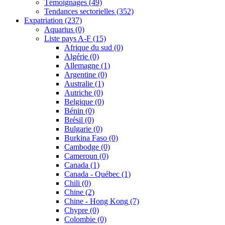
Témoignages
(49)
Tendances sectorielles
(352)
Expatriation
(237)
Aquarius
(0)
Liste pays A-F
(15)
Afrique du sud
(0)
Algérie
(0)
Allemagne
(1)
Argentine
(0)
Australie
(1)
Autriche
(0)
Belgique
(0)
Bénin
(0)
Brésil
(0)
Bulgarie
(0)
Burkina Faso
(0)
Cambodge
(0)
Cameroun
(0)
Canada
(1)
Canada - Québec
(1)
Chili
(0)
Chine
(2)
Chine - Hong Kong
(7)
Chypre
(0)
Colombie
(0)