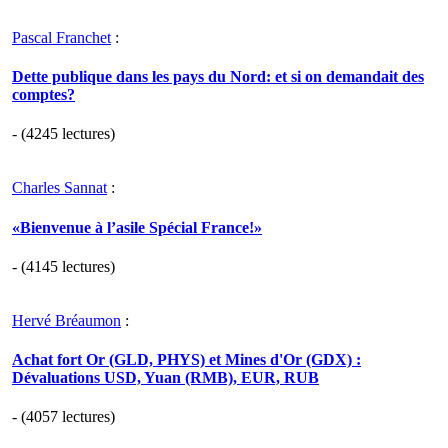
Pascal Franchet
:
Dette publique dans les pays du Nord: et si on demandait des
comptes?
- (4245 lectures)
Charles Sannat
:
«Bienvenue à l’asile Spécial France!»
- (4145 lectures)
Hervé Bréaumon
:
Achat fort Or (GLD, PHYS) et Mines d'Or (GDX) :
Dévaluations USD, Yuan (RMB), EUR, RUB
- (4057 lectures)