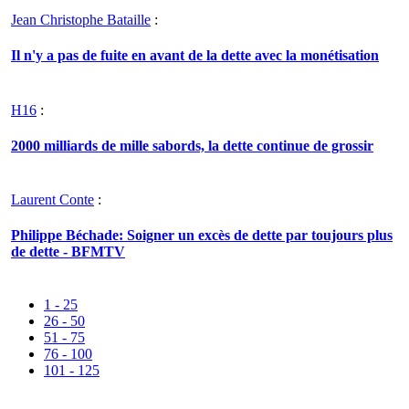
Jean Christophe Bataille
:
Il n'y a pas de fuite en avant de la dette avec la monétisation
H16
:
2000 milliards de mille sabords, la dette continue de grossir
Laurent Conte
:
Philippe Béchade: Soigner un excès de dette par toujours plus
de dette - BFMTV
1 - 25
26 - 50
51 - 75
76 - 100
101 - 125