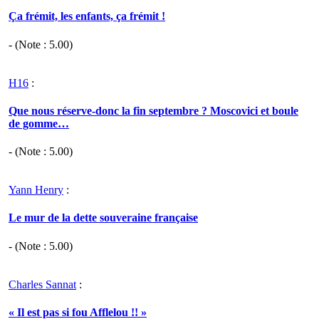
Ça frémit, les enfants, ça frémit !
- (Note :
5.00
)
H16
:
Que nous réserve-donc la fin septembre ? Moscovici et boule
de gomme…
- (Note :
5.00
)
Yann Henry
:
Le mur de la dette souveraine française
- (Note :
5.00
)
Charles Sannat
:
« Il est pas si fou Afflelou !! »