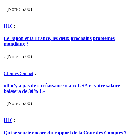
- (Note :
5.00
)
H16
:
Le Japon et la France, les deux prochains problèmes
mondiaux ?
- (Note :
5.00
)
Charles Sannat
:
«Il n’y a pas de « crôassance » aux USA et votre salaire
baissera de 30% ! »
- (Note :
5.00
)
H16
:
Qui se soucie encore du rapport de la Cour des Comptes ?