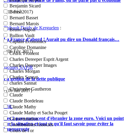
Pendant qu’on parle de Fillon, on ne parle pas d’économie
Benjamin Sicard
- (13 Fév 2017)
Benoît
Bernard Basset
Bernard Marois
Thibault Doidy de Kerguelen
:
Bruno Napoli
Bullion Vault
La France d’abord ! Aurait pu dire un Donald français…
Captain Economics
Caroline Domanine
- (06 Fév 2017)
Cédric Froment
Charles Dereeper Esprit Argent
Charles Dereeper Images
Jacques SAPIR
:
Charles Morgan
Charles Sannat
La gestion de la dette publique
charles Sannat
Christophe Gautheron
- (16 Jan 2017)
Claude
Claude Bordeleau
Will.
:
Claude Mathy
Claude Mathy et Sacha Pouget
Ces 2 pays menacent d'ébranler la zone euro. Voici un point
Consommation
sur la situation et tout ce qu'il faut savoir pour éviter la
Contribuables Associés
banqueroute
Cours de l or