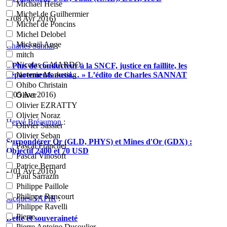
Michael Heise
Michel de Guilhermier
- (08 Avr 2016)
Michel de Poncins
Michel Delobel
Mickaël Ange
Charles Sannat
:
mitch
Nicolas GAIARDO
« Plus de conducteur à la SNCF, justice en faillite, les
départements aussi… » L’édito de Charles SANNAT
Noemie Marketing
Ohibo Christain
- (05 Avr 2016)
Oliver
Olivier EZRATTY
Olivier Noraz
Hervé Bréaumon
:
Olivier Sassier
Olivier Seban
Surpondérer Or (GLD, PHYS) et Mines d'Or (GDX) :
Pascal Franchet
Objectif 2400 et 70 USD
Pascal Vinosoft
Patrice Bernard
- (01 Avr 2016)
Paul Sarrazin
Philippe Paillole
Philippe Rancourt
Jacques SAPIR
:
Philippe Ravelli
Pierre
Dette et souveraineté
Pierre Antoine Dusoulier