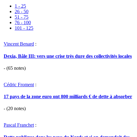
1 - 25
26 - 50
51 - 75
76 - 100
101 - 125
Vincent Benard
:
Dexia, Bâle III: vers une crise très dure des collectivités locales
- (
65
notes)
Cédric Froment
:
17 pays de la zone euro ont 800 milliards € de dette à absorber
- (
20
notes)
Pascal Franchet
: