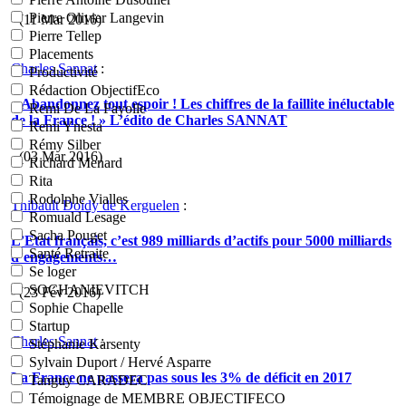
Pierre Olivier Langevin
- (11 Mar 2016)
Pierre Tellep
Placements
Charles Sannat
:
Productivité
Rédaction ObjectifEco
« Abandonnez tout espoir ! Les chiffres de la faillite inéluctable
Remi De La Fayolle
de la France ! » L’édito de Charles SANNAT
Remi Ynesta
Rémy Silber
- (03 Mar 2016)
Richard Menard
Rita
Rodolphe Vialles
Thibault Doidy de Kerguelen
:
Romuald Lesage
Sacha Pouget
L’Etat français, c’est 989 milliards d’actifs pour 5000 milliards
Santé Retraite
d’engagements…
Se loger
SOCHANIEVITCH
- (23 Fév 2016)
Sophie Chapelle
Startup
Charles Sannat
:
Stéphanie Karsenty
Sylvain Duport / Hervé Asparre
La France ne passera pas sous les 3% de déficit en 2017
Tanguy CARADEC
Témoignage de MEMBRE OBJECTIFECO