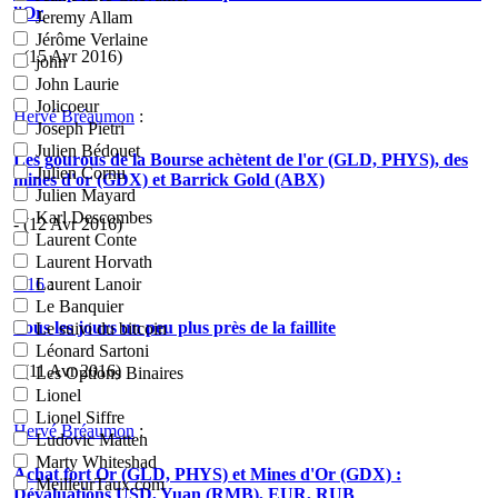
l'Or
Jeremy Allam
Jérôme Verlaine
- (15 Avr 2016)
john
John Laurie
Jolicoeur
Hervé Bréaumon
:
Joseph Pietri
Julien Bédouet
Les gourous de la Bourse achètent de l'or (GLD, PHYS), des
Julien Cornu
mines d'or (GDX) et Barrick Gold (ABX)
Julien Mayard
Karl Descombes
- (12 Avr 2016)
Laurent Conte
Laurent Horvath
H16
:
Laurent Lanoir
Le Banquier
Tous les jours un peu plus près de la faillite
Le suivi du bitcoin
Léonard Sartoni
- (11 Avr 2016)
Les Options Binaires
Lionel
Lionel Siffre
Hervé Bréaumon
:
Ludovic Matten
Marty Whiteshad
Achat fort Or (GLD, PHYS) et Mines d'Or (GDX) :
MeilleurTaux.com
Dévaluations USD, Yuan (RMB), EUR, RUB