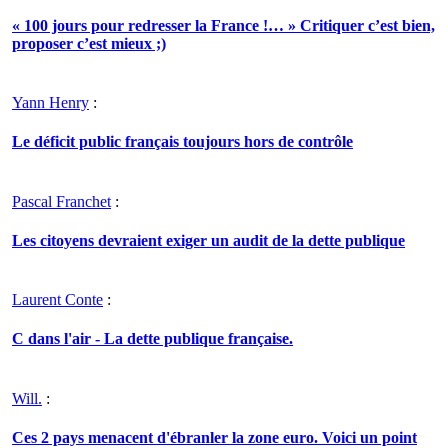
« 100 jours pour redresser la France !… » Critiquer c’est bien,
proposer c’est mieux ;)
Yann Henry
:
Le déficit public français toujours hors de contrôle
Pascal Franchet
:
Les citoyens devraient exiger un audit de la dette publique
Laurent Conte
:
C dans l'air - La dette publique française.
Will.
:
Ces 2 pays menacent d'ébranler la zone euro. Voici un point