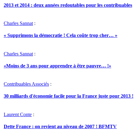
2013 et 2014 : deux années redoutables pour les contribuables
Charles Sannat
:
« Supprimons la démocratie ! Cela coûte trop cher… »
Charles Sannat
:
«Moins de 3 ans pour apprendre à être pauvre… !»
Contribuables Associés
:
30 milliards d'économie facile pour la France juste pour 2013 !
Laurent Conte
:
Dette France : on revient au niveau de 2007 ! BFMTV