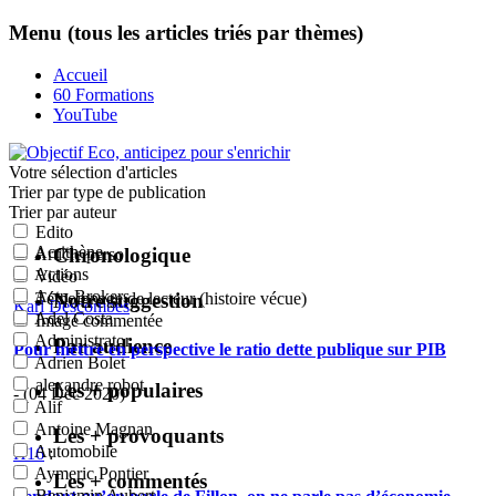
Menu (tous les articles triés par thèmes)
Accueil
60 Formations
YouTube
Votre sélection
d'articles
Trier par type de publication
Trier par auteur
Edito
Acrithène
Chronologique
Article perso
Actions
Vidéo
Actu-Brokers
Notre suggestion
Témoignage de lecteur (histoire vécue)
Karl Descombes
:
Adel Costa
Image commentée
Administrator
Par audience
Pour mettre en perspective le ratio dette publique sur PIB
Adrien Bolet
alexandre robot
Les + populaires
- (04 Déc 2020)
Alif
Antoine Magnan
Les + provoquants
Automobile
H16
:
Aymeric Pontier
Les + commentés
Benjamin Aubert