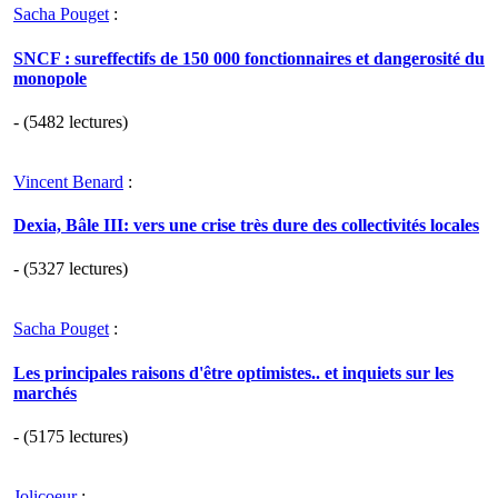
Sacha Pouget
:
SNCF : sureffectifs de 150 000 fonctionnaires et dangerosité du
monopole
- (5482 lectures)
Vincent Benard
:
Dexia, Bâle III: vers une crise très dure des collectivités locales
- (5327 lectures)
Sacha Pouget
:
Les principales raisons d'être optimistes.. et inquiets sur les
marchés
- (5175 lectures)
Jolicoeur
: