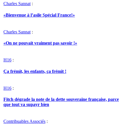
Charles Sannat
:
«Bienvenue à l’asile Spécial France!»
Charles Sannat
:
«On ne pouvait vraiment pas savoir !»
H16
:
Ça frémit, les enfants, ça frémit !
H16
:
Fitch dégrade la note de la dette souveraine française, parce
que tout va supayr bien
Contribuables Associés
: