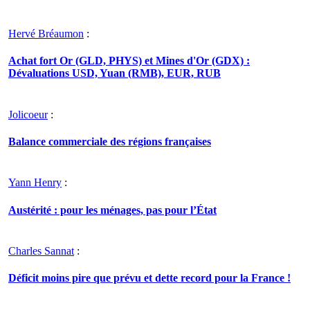
Hervé Bréaumon
:
Achat fort Or (GLD, PHYS) et Mines d'Or (GDX) :
Dévaluations USD, Yuan (RMB), EUR, RUB
Jolicoeur
:
Balance commerciale des régions françaises
Yann Henry
:
Austérité : pour les ménages, pas pour l’État
Charles Sannat
:
Déficit moins pire que prévu et dette record pour la France !