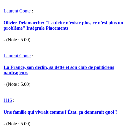
Laurent Conte
:
Olivier Delamarche: "La dette n'existe plus, ce n'est plus un
problème" Intégrale Placements
- (Note :
5.00
)
Laurent Conte
:
La France, son déclin, sa dette et son club de politiciens
naufrageurs
- (Note :
5.00
)
H16
:
Une famille qui vivrait comme l’État, ça donnerait quoi ?
- (Note :
5.00
)