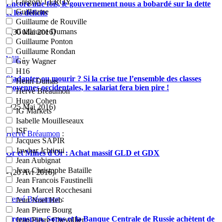
Grégory LEROY
Encore une fois, le gouvernement nous a bobardé sur la dette
Guillaume
et les déficits
Guillaume de Rouville
Guillaume Dumans
- (30 Mai 2016)
Guillaume Ponton
Guillaume Rondan
Will.
:
Guy Wagner
H16
S’adapter ou mourir ? Si la crise tue l’ensemble des classes
Henri Dumas
moyennes occidentales, le salariat fera bien pire !
Hervé Bréaumon
Hugo Cohen
- (25 Mai 2016)
IG Markets
Isabelle Mouilleseaux
ISF
Hervé Bréaumon
:
Jacques SAPIR
Jawhar Jchtioui
Or et Mines d'Or : Achat massif GLD et GDX
Jean Aubignat
Jean Christophe Bataille
- (20 Avr 2016)
Jean Francois Faustinelli
Jean Marcel Rocchesani
Hervé Bréaumon
:
Jean Noel Heb
Jean Pierre Bourg
Greenspan, Soros et la Banque Centrale de Russie achètent de
Jean Pierre Chevallier