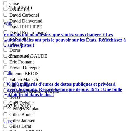
Crise
- (21 Juil 2016)
DAILYFX
David Carbonel
David Danverand
Will.
:
David PHILIPPE
David Renan Images
Français qui manifestez, que voulez vous changer ? Les
de Karatcha
multinationales ont pris le pouvoir sur les États. Réfléchissez à
DGCIS
d'autres pistes !
Dorra
Emmanuel GAUDE
- (30 Jui 2016)
Eric Fromant
Erwan Dereeper
Will.
:
Etienne BROIS
Fabien Manach
200 000 milliards d’euros de dettes publiques et privées à
Fabien Pot
travers le monde. Record historique depuis 1945 ! Une bulle
François Foschia - INETIS
qui fait froid dans le dos !
fross1
Gaël Deballe
- (07 Jui 2016)
Georges Kaplan
Gilles Boulet
Gilles Janssen
H16
:
Gilles Lerat