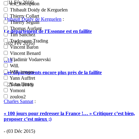
- (11 Fév 2016)
test_inscription
Thibault Doidy de Kerguelen
Thierry Collart
Thibault Doidy de Kerguelen
:
Thierry Seguin
Thomas Aurlant
Le département de l’Essonne est en faillite
Tim Sanchez
Tradosaure Trading
- (02 Fév 2016)
Vincent Baron
Vincent Benard
Vladimir Vodarevski
H16
:
Will.
Will. images
Des départements encore plus près de la faillite
Yann Auffret
Yann Henry
- (25 Jan 2016)
Yomoni
zoulou2
Charles Sannat
:
« 100 jours pour redresser la France !… » Critiquer c’est bien,
proposer c’est mieux ;)
- (03 Déc 2015)