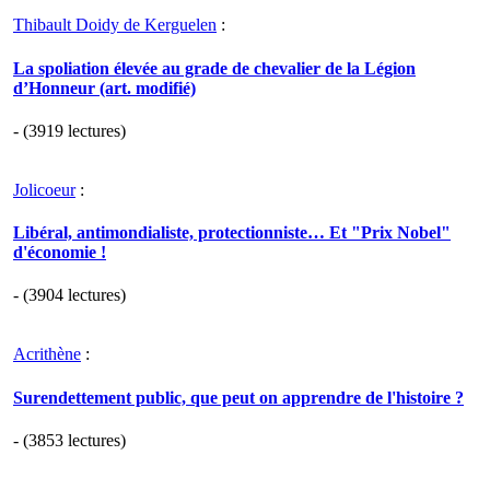
Thibault Doidy de Kerguelen
:
La spoliation élevée au grade de chevalier de la Légion
d’Honneur (art. modifié)
- (3919 lectures)
Jolicoeur
:
Libéral, antimondialiste, protectionniste… Et "Prix Nobel"
d'économie !
- (3904 lectures)
Acrithène
:
Surendettement public, que peut on apprendre de l'histoire ?
- (3853 lectures)