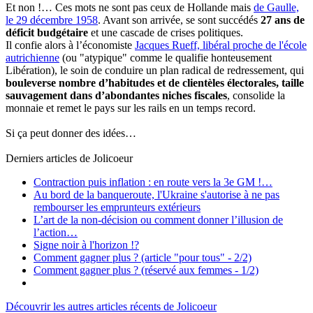
Et non !… Ces mots ne sont pas ceux de Hollande mais
de Gaulle,
le 29 décembre 1958
. Avant son arrivée, se sont succédés
27 ans de
déficit budgétaire
et une cascade de crises politiques.
Il confie alors à l’économiste
Jacques Rueff, libéral proche de l'école
autrichienne
(ou "atypique" comme le qualifie honteusement
Libération), le soin de conduire un plan radical de redressement, qui
bouleverse nombre d’habitudes et de clientèles électorales, taille
sauvagement dans d’abondantes niches fiscales
, consolide la
monnaie et remet le pays sur les rails en un temps record.
Si ça peut donner des idées…
Derniers articles de
Jolicoeur
Contraction puis inflation : en route vers la 3e GM !…
Au bord de la banqueroute, l'Ukraine s'autorise à ne pas
rembourser les emprunteurs extérieurs
L’art de la non-décision ou comment donner l’illusion de
l’action…
Signe noir à l'horizon !?
Comment gagner plus ? (article "pour tous" - 2/2)
Comment gagner plus ? (réservé aux femmes - 1/2)
Découvrir les autres articles récents de Jolicoeur