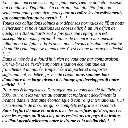
En ce qui concerne les charges publiques, rien ne doit être accepté
qui conduise à l'inflation. Au contraire, tout doit être fait non
seulement pour poursuivre mais pour
accroître les investissements
qui commandent notre avenir
. […]
Toutes ces obligations jointes aux dépenses normales de l'État nous
mèneraient, si nous laissions les choses aller, à un un déficit de
quelques 1200 milliards soit 2 fois plus que l'épargne n'est
susceptible de nous fournir. À moins de recourir à la ruineuse
inflation ou de faillir à la France, nous devons absolument réduire
de moitié cette impasse menaçante. C'est ce que nous avons décidé.
[…]
Dans le monde d'aujourd'hui, rien ne vaut que par comparaison.
Or, vis-à-vis de l'extérieur, notre situation économique est
franchement diminuée. Empêchée d'importer et d'exporter
suffisamment, endettée, privée de crédit,
nous sommes loin
d'atteindre à ce large niveau d'échange qui développerait notre
activité
. […]
Pour nos échanges avec l'étranger, nous avons décidé de libérer à
90%, ouvrant les vannes au courant et replaçant décidément la
France dans le domaine économique à son rang international. […]
Cet ensemble de mesures qui se complète est grave et essentiel.
Sans l’effort de mise en ordre, avec les sacrifices qu’il requiert et
avec les espoirs qu'il suscite, nous resterions un pays à la traîne,
oscillant perpétuellement entre le drame et la médiocrité.
[…]