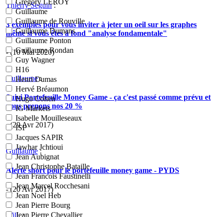
Grégory LEROY
Thierry Seguin
:
Guillaume
Guillaume de Rouville
3 exemples pour vous inviter à jeter un oeil sur les graphes
Guillaume Dumans
même si vous êtes à fond "analyse fondamentale"
Guillaume Ponton
Guillaume Rondan
- (10 Mai 2020)
Guy Wagner
H16
Guillaume
:
Henri Dumas
Hervé Bréaumon
Suivi Portefeuille Money Game - ça c'est passé comme prévu et
Hugo Cohen
nous prenons nos 20 %
IG Markets
Isabelle Mouilleseaux
- (29 Avr 2017)
ISF
Jacques SAPIR
Jawhar Jchtioui
Guillaume
:
Jean Aubignat
Jean Christophe Bataille
Alerte short pour le portefeuille money game - PYDS
Jean Francois Faustinelli
Jean Marcel Rocchesani
- (20 Avr 2017)
Jean Noel Heb
Jean Pierre Bourg
Jean Pierre Chevallier
Will.
: