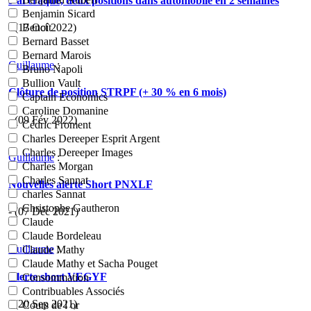
J'ai craqué, deux positions dans automobile en 2 semaines
Benjamin Sicard
- (17 Oct 2022)
Benoît
Bernard Basset
Bernard Marois
Guillaume
:
Bruno Napoli
Bullion Vault
Clôture de position STRPF (+ 30 % en 6 mois)
Captain Economics
Caroline Domanine
- (09 Fév 2022)
Cédric Froment
Charles Dereeper Esprit Argent
Charles Dereeper Images
Guillaume
:
Charles Morgan
Charles Sannat
Nouvelles alerte Short PNXLF
charles Sannat
Christophe Gautheron
- (07 Déc 2021)
Claude
Claude Bordeleau
Guillaume
:
Claude Mathy
Claude Mathy et Sacha Pouget
Alerte short VEGYF
Consommation
Contribuables Associés
- (20 Sep 2021)
Cours de l or