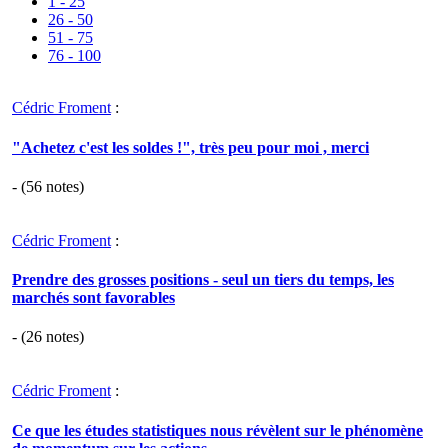
1 - 25
26 - 50
51 - 75
76 - 100
Cédric Froment
:
"Achetez c'est les soldes !", très peu pour moi , merci
- (
56
notes)
Cédric Froment
:
Prendre des grosses positions - seul un tiers du temps, les
marchés sont favorables
- (
26
notes)
Cédric Froment
:
Ce que les études statistiques nous révèlent sur le phénomène