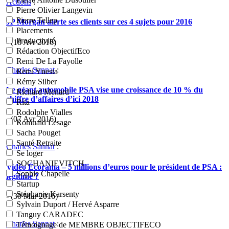
Actions
:
Pierre Olivier Langevin
Pierre Tellep
JP Morgan alerte ses clients sur ces 4 sujets pour 2016
Placements
Productivité
- (18 Avr 2016)
Rédaction ObjectifEco
Remi De La Fayolle
Charles Sannat
:
Remi Ynesta
Rémy Silber
Le géant automobile PSA vise une croissance de 10 % du
Richard Menard
chiffre d’affaires d’ici 2018
Rita
Rodolphe Vialles
- (07 Avr 2016)
Romuald Lesage
Sacha Pouget
Santé Retraite
Charles Sannat
:
Se loger
SOCHANIEVITCH
Vidéo Écorama – 5 millions d’euros pour le président de PSA :
Sophie Chapelle
légitime ?
Startup
Stéphanie Karsenty
- (30 Mar 2016)
Sylvain Duport / Hervé Asparre
Tanguy CARADEC
Charles Sannat
:
Témoignage de MEMBRE OBJECTIFECO