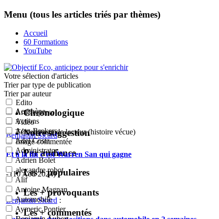
Menu (tous les articles triés par thèmes)
Accueil
60 Formations
YouTube
Votre sélection
d'articles
Trier par type de publication
Trier par auteur
Edito
Acrithène
Chronologique
Article perso
Actions
Vidéo
Actu-Brokers
Notre suggestion
Témoignage de lecteur (histoire vécue)
Benjamin Sicard
:
Adel Costa
Image commentée
Administrator
Par audience
Et à la fin c’est Warren San qui gagne
Adrien Bolet
alexandre robot
Les + populaires
- (10 Aoû 2024)
Alif
Antoine Magnan
Les + provoquants
Automobile
Benjamin Sicard
:
Aymeric Pontier
Les + commentés
Benjamin Aubert