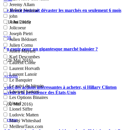
Jeremy Allam
Le Brexit pourrait dévaster les marchés en seulement 6 mois
Jérôme Verlaine
john
- (14 Jui 2016)
John Laurie
Jolicoeur
Joseph Pietri
Will.
:
Julien Bédouet
Julien Cornu
En route pour un gigantesque marché baissier ?
Julien Mayard
Karl Descombes
- (26 Mai 2016)
Laurent Conte
Laurent Horvath
Laurent Lanoir
Actions
:
Le Banquier
Le suivi du bitcoin
Voici des actions intéressantes à acheter, si Hillary Clinton
Léonard Sartoni
accède à la présidence des États-Unis
Les Options Binaires
Lionel
- (02 Mai 2016)
Lionel Siffre
Ludovic Matten
Actions
:
Marty Whiteshad
MeilleurTaux.com