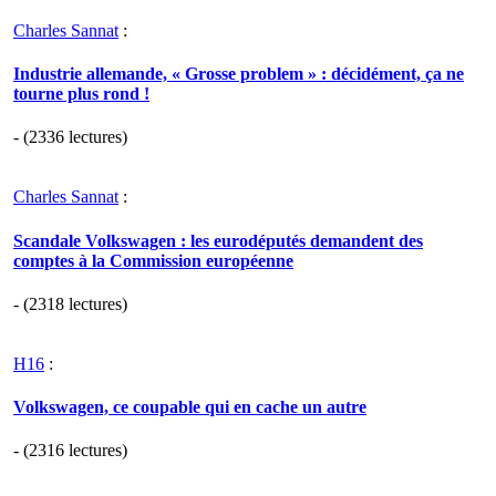
Charles Sannat
:
Industrie allemande, « Grosse problem » : décidément, ça ne
tourne plus rond !
- (2336 lectures)
Charles Sannat
:
Scandale Volkswagen : les eurodéputés demandent des
comptes à la Commission européenne
- (2318 lectures)
H16
:
Volkswagen, ce coupable qui en cache un autre
- (2316 lectures)