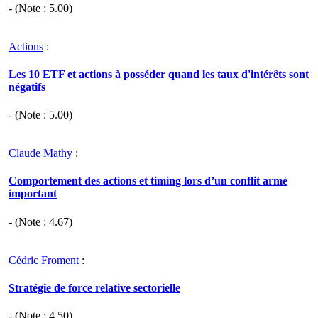
- (Note :
5.00
)
Actions
:
Les 10 ETF et actions à posséder quand les taux d'intérêts sont
négatifs
- (Note :
5.00
)
Claude Mathy
:
Comportement des actions et timing lors d’un conflit armé
important
- (Note :
4.67
)
Cédric Froment
:
Stratégie de force relative sectorielle
- (Note :
4.50
)