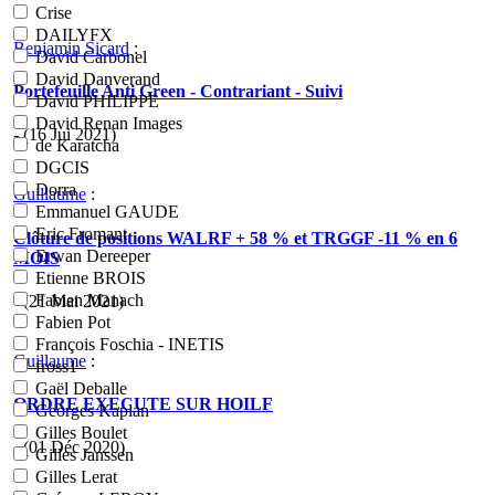
Crise
DAILYFX
Benjamin Sicard
:
David Carbonel
David Danverand
Portefeuille Anti Green - Contrariant - Suivi
David PHILIPPE
David Renan Images
- (16 Jui 2021)
de Karatcha
DGCIS
Dorra
Guillaume
:
Emmanuel GAUDE
Eric Fromant
Clôture de positions WALRF + 58 % et TRGGF -11 % en 6
Erwan Dereeper
MOIS
Etienne BROIS
Fabien Manach
- (21 Mai 2021)
Fabien Pot
François Foschia - INETIS
Guillaume
:
fross1
Gaël Deballe
ORDRE EXECUTE SUR HOILF
Georges Kaplan
Gilles Boulet
- (01 Déc 2020)
Gilles Janssen
Gilles Lerat