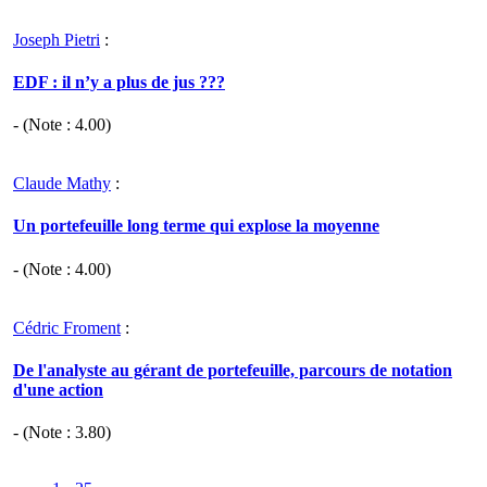
Joseph Pietri
:
EDF : il n’y a plus de jus ???
- (Note :
4.00
)
Claude Mathy
:
Un portefeuille long terme qui explose la moyenne
- (Note :
4.00
)
Cédric Froment
:
De l'analyste au gérant de portefeuille, parcours de notation
d'une action
- (Note :
3.80
)