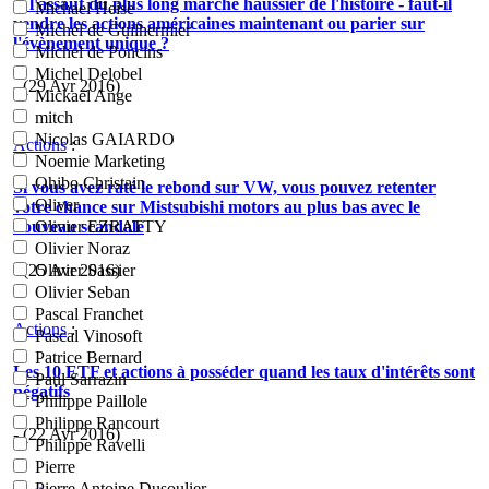
A l'assaut du plus long marché haussier de l'histoire - faut-il
Michael Heise
vendre les actions américaines maintenant ou parier sur
Michel de Guilhermier
l'évènement unique ?
Michel de Poncins
Michel Delobel
- (29 Avr 2016)
Mickaël Ange
mitch
Nicolas GAIARDO
Actions
:
Noemie Marketing
Ohibo Christain
Si vous avez raté le rebond sur VW, vous pouvez retenter
Oliver
votre chance sur Mistsubishi motors au plus bas avec le
nouveau scandale
Olivier EZRATTY
Olivier Noraz
- (25 Avr 2016)
Olivier Sassier
Olivier Seban
Pascal Franchet
Actions
:
Pascal Vinosoft
Patrice Bernard
Les 10 ETF et actions à posséder quand les taux d'intérêts sont
Paul Sarrazin
négatifs
Philippe Paillole
Philippe Rancourt
- (22 Avr 2016)
Philippe Ravelli
Pierre
Pierre Antoine Dusoulier