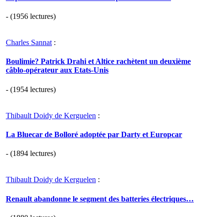
- (1956 lectures)
Charles Sannat
:
Boulimie? Patrick Drahi et Altice rachètent un deuxième
câblo-opérateur aux Etats-Unis
- (1954 lectures)
Thibault Doidy de Kerguelen
:
La Bluecar de Bolloré adoptée par Darty et Europcar
- (1894 lectures)
Thibault Doidy de Kerguelen
:
Renault abandonne le segment des batteries électriques…