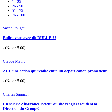
1 - 25
26 - 50
51 - 75
76 - 100
Sacha Pouget
:
Bulle.. vous avez dit BULLE ??
- (Note :
5.00
)
Claude Mathy
:
ACI, une action qui réalise enfin un départ canon prometteur
- (Note :
5.00
)
Charles Sannat
:
Un salarié Air-France lecteur du site réagit et soutient la
Direction du Groupe!