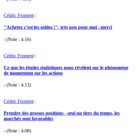
Cédric Froment
:
"Achetez c'est les soldes !", très peu pour moi , merci
- (Note :
4.16
)
Cédric Froment
:
Ce que les études statistiques nous révèlent sur le phénomène
de momentum sur les actions
- (Note :
4.13
)
Cédric Froment
:
Prendre des grosses positions - seul un tiers du temps, les
marchés sont favorables
- (Note :
4.08
)