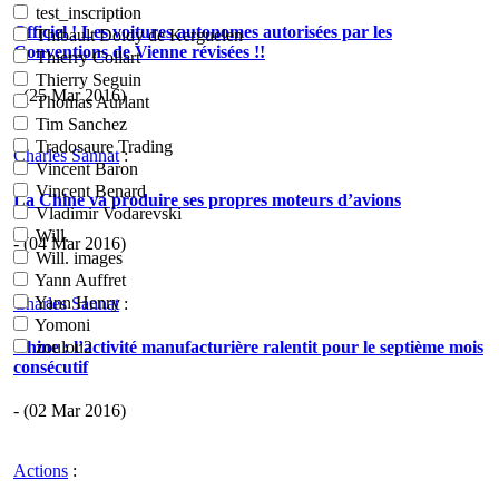
test_inscription
Officiel ! Les voitures autonomes autorisées par les
Thibault Doidy de Kerguelen
Conventions de Vienne révisées !!
Thierry Collart
Thierry Seguin
- (25 Mar 2016)
Thomas Aurlant
Tim Sanchez
Tradosaure Trading
Charles Sannat
:
Vincent Baron
Vincent Benard
La Chine va produire ses propres moteurs d’avions
Vladimir Vodarevski
Will.
- (04 Mar 2016)
Will. images
Yann Auffret
Yann Henry
Charles Sannat
:
Yomoni
Chine : l’activité manufacturière ralentit pour le septième mois
zoulou2
consécutif
- (02 Mar 2016)
Actions
: