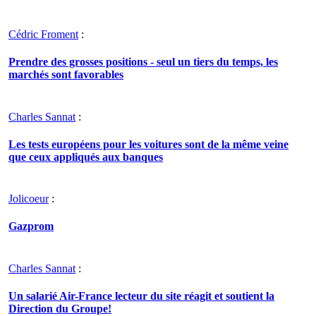
Cédric Froment
:
Prendre des grosses positions - seul un tiers du temps, les
marchés sont favorables
Charles Sannat
:
Les tests européens pour les voitures sont de la même veine
que ceux appliqués aux banques
Jolicoeur
:
Gazprom
Charles Sannat
:
Un salarié Air-France lecteur du site réagit et soutient la
Direction du Groupe!