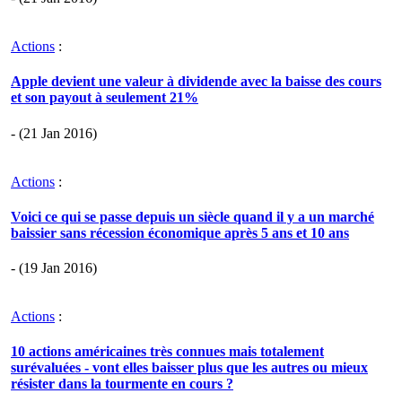
Actions
:
Apple devient une valeur à dividende avec la baisse des cours
et son payout à seulement 21%
- (21 Jan 2016)
Actions
:
Voici ce qui se passe depuis un siècle quand il y a un marché
baissier sans récession économique après 5 ans et 10 ans
- (19 Jan 2016)
Actions
:
10 actions américaines très connues mais totalement
surévaluées - vont elles baisser plus que les autres ou mieux
résister dans la tourmente en cours ?