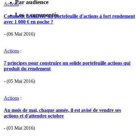
Par audience
Actions
:
Les + commentés
Comment démarrer un portefeuille d'actions à fort rendement
avec 1 000 € en poche ?
- (06 Mai 2016)
Actions
:
7 principes pour construire un solide portefeuille actions qui
produit du rendement
- (05 Mai 2016)
Actions
:
Au mois de mai, chaque année, il est avisé de vendre ses
actions et d'attendre octobre
- (03 Mai 2016)