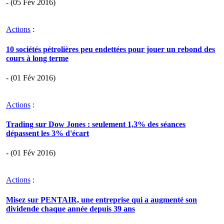
- (05 Fév 2016)
Actions
:
10 sociétés pétrolières peu endettées pour jouer un rebond des
cours à long terme
- (01 Fév 2016)
Actions
:
Trading sur Dow Jones : seulement 1,3% des séances
dépassent les 3% d'écart
- (01 Fév 2016)
Actions
:
Misez sur PENTAIR, une entreprise qui a augmenté son
dividende chaque année depuis 39 ans