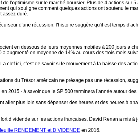
f de l'optimisme sur le marché boursier. Plus de 4 actions su
ment qui souligne comment quelques actions ont soutenu le mar
t assez duré.
écurseur d'une récession, l'histoire suggère qu'il est temps d'ac
cient en dessous de leurs moyennes mobiles à 200 jours a chut
500 a augmenté en moyenne de 14% au cours des trois mois suiva
a clef ici, c’est de savoir si le mouvement à la baisse des acti
ations du Trésor américain ne présage pas une récession, suggè
en 2015 - à savoir que le SP 500 terminera l'année autour des 
t aller plus loin sans dépenser des heures et des heures à analy
 fort dividende sur les actions françaises, David Renan a mis à 
tefeuille RENDEMENT et DIVIDENDE
en 2016.