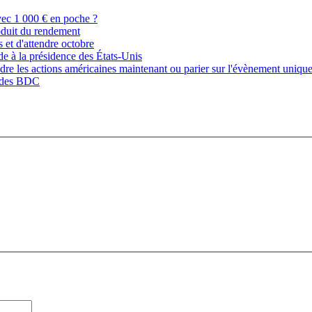
vec 1 000 € en poche ?
roduit du rendement
 et d'attendre octobre
ède à la présidence des États-Unis
endre les actions américaines maintenant ou parier sur l'évènement unique
e des BDC