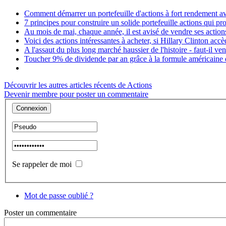
Comment démarrer un portefeuille d'actions à fort rendement a
7 principes pour construire un solide portefeuille actions qui p
Au mois de mai, chaque année, il est avisé de vendre ses actions
Voici des actions intéressantes à acheter, si Hillary Clinton acc
A l'assaut du plus long marché haussier de l'histoire - faut-il v
Toucher 9% de dividende par an grâce à la formule américain
Découvrir les autres articles récents de Actions
Devenir membre pour poster un commentaire
Se rappeler de moi
Mot de passe oublié ?
Poster
un commentaire