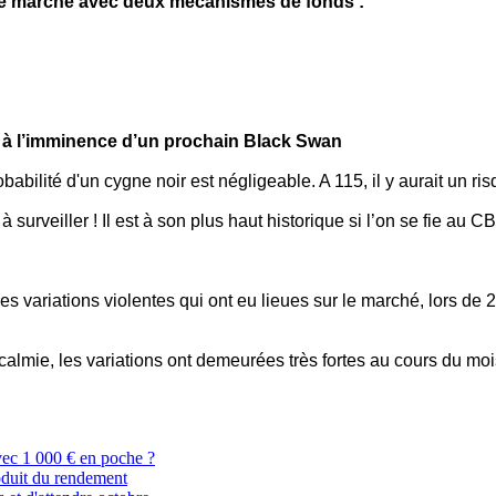
 le marché avec deux mécanismes de fonds :
nt à l’imminence d’un prochain Black Swan
ilité d'un cygne noir est négligeable. A 115, il y aurait un ris
 surveiller ! Il est à son plus haut historique si l’on se fie a
es variations violentes qui ont eu lieues sur le marché, lors d
.
ccalmie, les variations ont demeurées très fortes au cours du m
vec 1 000 € en poche ?
roduit du rendement