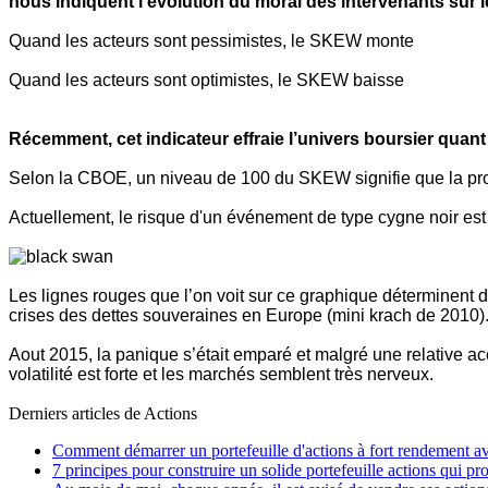
nous indiquent l'évolution du moral des intervenants sur
Quand les acteurs sont pessimistes, le SKEW monte
Quand les acteurs sont optimistes, le SKEW baisse
Récemment, cet indicateur effraie l’univers boursier qua
Selon la CBOE, un niveau de 100 du SKEW signifie que la probab
Actuellement, le risque d'un événement de type cygne noir est à
Les lignes rouges que l’on voit sur ce graphique déterminent d
crises des dettes souveraines en Europe (mini krach de 2010)
Aout 2015, la panique s’était emparé et malgré une relative a
volatilité est forte et les marchés semblent très nerveux.
Derniers articles de
Actions
Comment démarrer un portefeuille d'actions à fort rendement a
7 principes pour construire un solide portefeuille actions qui p