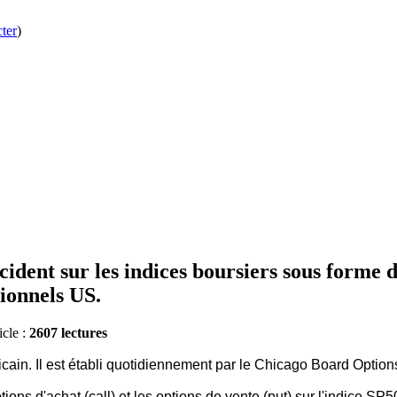
ter
)
ident sur les indices boursiers sous forme de
ionnels US.
icle :
2607 lectures
éricain. Il est établi quotidiennement par le Chicago Board Opt
tions d'achat (call) et les options de vente (put) sur l'indice SP5