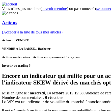
Vous n'êtes pas membre (
devenir membre
) ou pas connecté (
se connec
Actions
(Accéder à la liste de tous mes articles)
Acheter... VENDRE
VENDRE A LA BAISSE... Racheter
Actions américaines... Actions européennes et françaises
Investir ou trading ?
Encore un indicateur qui milite pour un acc
l'indicateur SKEW dérivé des marchés opt
Mise en ligne le :
mercredi, 14 octobre 2015 15:58
Audience de l'art
Nombre de commentaires :
0 réactions
Le VIX est un indicateur de volatilité du marché financier am
Il est déterminé en faisant la moyenne des volatilités sur les op