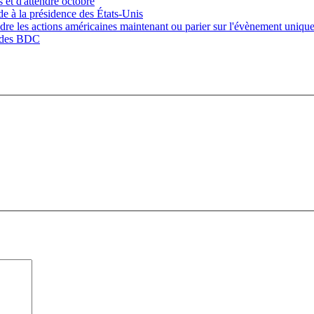
 et d'attendre octobre
ède à la présidence des États-Unis
endre les actions américaines maintenant ou parier sur l'évènement unique
e des BDC