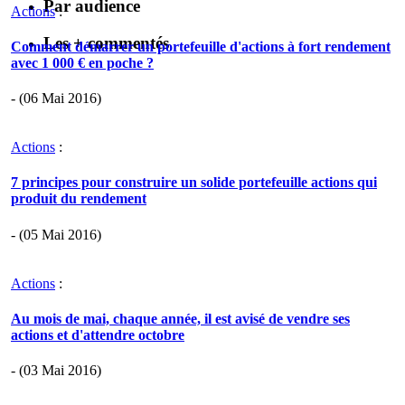
Par audience
Actions
:
Les + commentés
Comment démarrer un portefeuille d'actions à fort rendement
avec 1 000 € en poche ?
- (06 Mai 2016)
Actions
:
7 principes pour construire un solide portefeuille actions qui
produit du rendement
- (05 Mai 2016)
Actions
:
Au mois de mai, chaque année, il est avisé de vendre ses
actions et d'attendre octobre
- (03 Mai 2016)