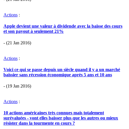
Actions
:
Apple devient une valeur à dividende avec la baisse des cours
et son payout à seulement 21%
- (21 Jan 2016)
Actions
:
Voici ce qui se passe depuis un siècle quand il y a un marché
baissier sans récession économique après 5 ans et 10 ans
- (19 Jan 2016)
Actions
:
10 actions américaines très connues mais totalement
surévaluées - vont elles baisser plus que les autres ou mieux
résister dans la tourmente en cours ?