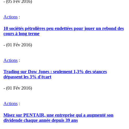
- (05 Fév 2016)
Actions
:
10 sociétés pétrolières peu endettées pour jouer un rebond des
cours à long terme
- (01 Fév 2016)
Actions
:
Trading sur Dow Jones : seulement 1,3% des séances
dépassent les 3% d'écart
- (01 Fév 2016)
Actions
:
Misez sur PENTAIR, une entreprise qui a augmenté son
dividende chaque année depuis 39 ans